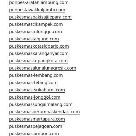
ponpes-arafahlampung.com
ponpestawakkaljambi.com
puskesmaspakisajijepara.com
puskesmascikampek.com
puskesmasmlonggo.com
puskesmastanjung.com
puskesmaskotasidoarjo.com
puskesmaskaranganyar.com
puskesmaskupangkota.com
puskesmasalunalunagresik.com
puskesmas-lembang.com
puskesmas-tebing.com
puskesmas-sukabumi.com
puskesmas-jonggol.com
puskesmassungaimalang.com
puskesmasperumnaskendari.com
puskesmasmartapura.com
puskesmaspejagoan.com
puskesmasjambon.com