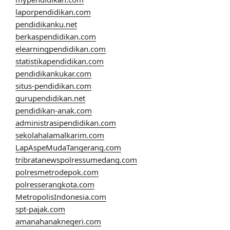
laporpendidikan.com
pendidikanku.net
berkaspendidikan.com
elearningpendidikan.com
statistikapendidikan.com
pendidikankukar.com
situs-pendidikan.com
gurupendidikan.net
pendidikan-anak.com
administrasipendidikan.com
sekolahalamalkarim.com
LapAspeMudaTangerang.com
tribratanewspolressumedang.com
polresmetrodepok.com
polresserangkota.com
MetropolisIndonesia.com
spt-pajak.com
amanahanaknegeri.com