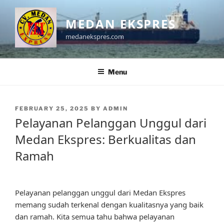
Skip
to
MEDAN EKSPRES
content
medanekspres.com
Menu
POSTED
FEBRUARY 25, 2025
BY
ADMIN
ON
Pelayanan Pelanggan Unggul dari
Medan Ekspres: Berkualitas dan
Ramah
Pelayanan pelanggan unggul dari Medan Ekspres
memang sudah terkenal dengan kualitasnya yang baik
dan ramah. Kita semua tahu bahwa pelayanan