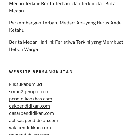
Medan Terkini: Berita Terbaru dan Terkini dari Kota
Medan
Perkembangan Terbaru Medan: Apa yang Harus Anda
Ketahui
Berita Medan Hari Ini: Peristiwa Terkini yang Membuat
Heboh Warga
WEBSITE BERSANGKUTAN
kliksukabumi.id
smpn2gempol.com
pendidikankhas.com
dakpendidikan.com
dasarpendidikan.com
aplikasipendidikan.com
wikipendidikan.com
mypendidikan.com