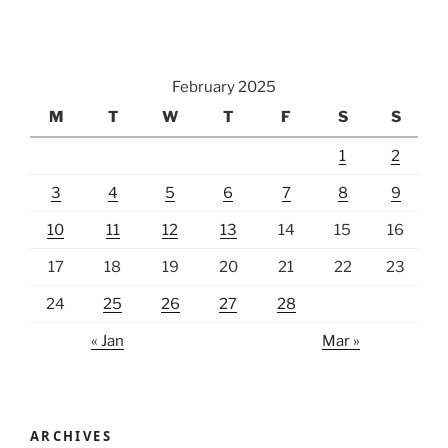
February 2025
M
T
W
T
F
S
S
1
2
3
4
5
6
7
8
9
10
11
12
13
14
15
16
17
18
19
20
21
22
23
24
25
26
27
28
« Jan
Mar »
ARCHIVES