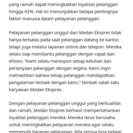
yang ramah dapat meningkatkan loyalitas pelanggan
hingga 42%. Hal ini menunjukkan betapa pentingnya
faktor manusia dalam pelayanan pelanggan.
Pelayanan pelanggan unggul dari Medan Ekspres tidak
hanya terbatas pada saat pelanggan datang ke kantor,
tetapi juga melalui layanan online dan telepon. Mereka
selalu siap membantu pelanggan dengan cepat dan
efisien. “Kami selalu merespon setiap keluhan dan
pertanyaan pelanggan dengan segera. Kami ingin
memastikan bahwa setiap pelanggan mendapatkan
pengalaman terbaik dengan kami,” tambah salah satu
karyawan Medan Ekspres.
Dengan pelayanan pelanggan unggul yang berkualitas
dan ramah, Medan Ekspres berhasil mempertahankan
loyalitas pelanggan mereka. Mereka terus berusaha
untuk meningkatkan pelayanan mereka agar selalu
memenuhi harapan pelanggan. Kita semua bisa belajar