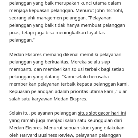
pelanggan yang baik merupakan kunci utama dalam
menjaga kepuasan pelanggan. Menurut John Tschohl,
seorang ahli manajemen pelanggan, “Pelayanan
pelanggan yang baik tidak hanya membuat pelanggan
puas, tetapi juga bisa meningkatkan loyalitas
pelanggan.”
Medan Ekspres memang dikenal memiliki pelayanan
pelanggan yang berkualitas. Mereka selalu siap
membantu dan memberikan solusi terbaik bagi setiap
pelanggan yang datang. “Kami selalu berusaha
memberikan pelayanan terbaik kepada pelanggan kami.
Kepuasan pelanggan adalah prioritas utama kami,” ujar
salah satu karyawan Medan Ekspres.
Selain itu, pelayanan pelanggan
situs slot gacor hari ini
yang ramah juga menjadi salah satu keunggulan dari
Medan Ekspres. Menurut sebuah studi yang dilakukan
oleh Harvard Business Review, pelayanan pelanggan