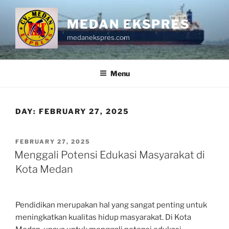
Skip
to
MEDAN EKSPRES
content
medanekspres.com
Menu
DAY:
FEBRUARY 27, 2025
POSTED
FEBRUARY 27, 2025
ON
Menggali Potensi Edukasi Masyarakat di
Kota Medan
Pendidikan merupakan hal yang sangat penting untuk
meningkatkan kualitas hidup masyarakat. Di Kota