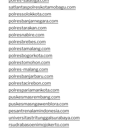
polres-salatiga.com
satlantaspolreskotamobagu.com
polressolokkota.com
polresbanjarnegara.com
polrestarakan.com
polresnabire.com
polresbrebes.com
polrestamalang.com
polresbogorkota.com
polrestomohon.com
polres-malang.com
polresbanjarbaru.com
polrestacirebon.com
polrespariamankota.com
puskesmasrembang.com
puskesmasngawenblora.com
pesantrenalamindonesia.com
universitastritunggalsurabaya.com
rsudrabasoenimojokerto.com