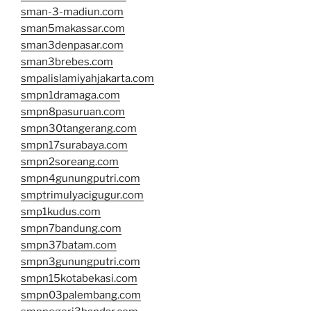
sman-3-madiun.com
sman5makassar.com
sman3denpasar.com
sman3brebes.com
smpalislamiyahjakarta.com
smpn1dramaga.com
smpn8pasuruan.com
smpn30tangerang.com
smpn17surabaya.com
smpn2soreang.com
smpn4gunungputri.com
smptrimulyacigugur.com
smp1kudus.com
smpn7bandung.com
smpn37batam.com
smpn3gunungputri.com
smpn15kotabekasi.com
smpn03palembang.com