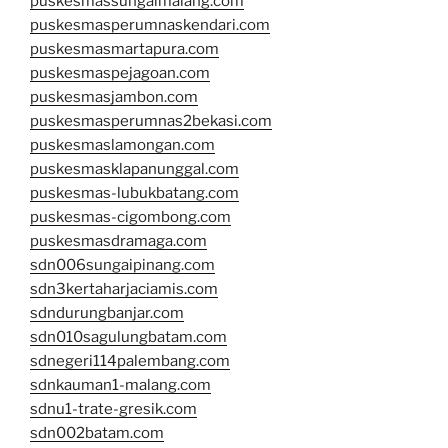
puskesmassungaimalang.com
puskesmasperumnaskendari.com
puskesmasmartapura.com
puskesmaspejagoan.com
puskesmasjambon.com
puskesmasperumnas2bekasi.com
puskesmaslamongan.com
puskesmasklapanunggal.com
puskesmas-lubukbatang.com
puskesmas-cigombong.com
puskesmasdramaga.com
sdn006sungaipinang.com
sdn3kertaharjaciamis.com
sdndurungbanjar.com
sdn010sagulungbatam.com
sdnegeri114palembang.com
sdnkauman1-malang.com
sdnu1-trate-gresik.com
sdn002batam.com