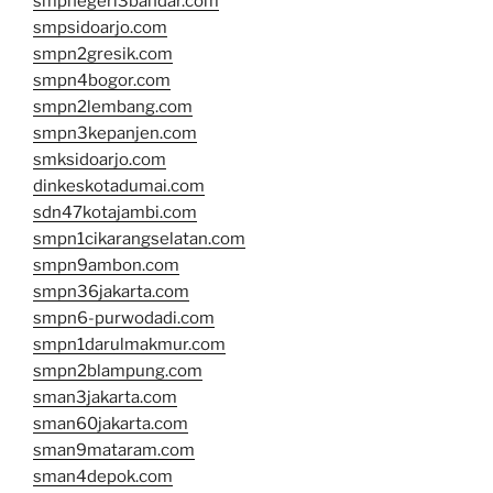
smpnegeri3bandar.com
smpsidoarjo.com
smpn2gresik.com
smpn4bogor.com
smpn2lembang.com
smpn3kepanjen.com
smksidoarjo.com
dinkeskotadumai.com
sdn47kotajambi.com
smpn1cikarangselatan.com
smpn9ambon.com
smpn36jakarta.com
smpn6-purwodadi.com
smpn1darulmakmur.com
smpn2blampung.com
sman3jakarta.com
sman60jakarta.com
sman9mataram.com
sman4depok.com