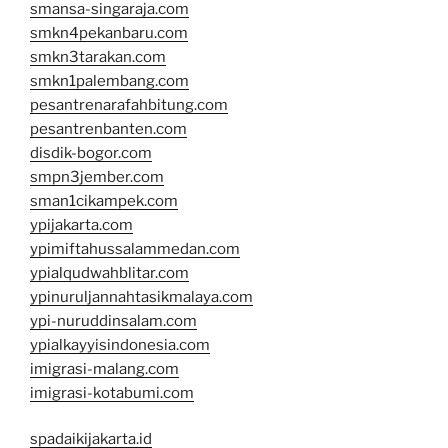
smansa-singaraja.com
smkn4pekanbaru.com
smkn3tarakan.com
smkn1palembang.com
pesantrenarafahbitung.com
pesantrenbanten.com
disdik-bogor.com
smpn3jember.com
sman1cikampek.com
ypijakarta.com
ypimiftahussalammedan.com
ypialqudwahblitar.com
ypinuruljannahtasikmalaya.com
ypi-nuruddinsalam.com
ypialkayyisindonesia.com
imigrasi-malang.com
imigrasi-kotabumi.com
spadaikijakarta.id