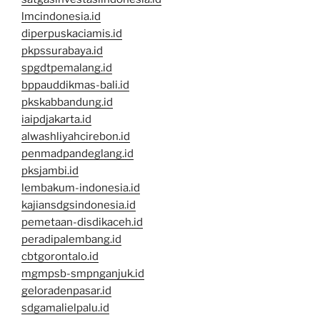
lmcindonesia.id
diperpuskaciamis.id
pkpssurabaya.id
spgdtpemalang.id
bppauddikmas-bali.id
pkskabbandung.id
iaipdjakarta.id
alwashliyahcirebon.id
penmadpandeglang.id
pksjambi.id
lembakum-indonesia.id
kajiansdgsindonesia.id
pemetaan-disdikaceh.id
peradipalembang.id
cbtgorontalo.id
mgmpsb-smpnganjuk.id
geloradenpasar.id
sdgamalielpalu.id