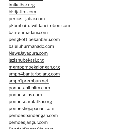
imikalbar.org
bkdjatim.com
percasi-jabar.com
pkbmbaitulwildancirebon.com
bantenmadani.com
pengkottipekanbaru.com
baleluhurmanado.com
NewsJayapura.com
lazisnubekasi.org
mgmppmpekalongan.org
smpn4bantarbolang.com
smpn1prembun.net
ponpes-alhalim.com
ponpesnias.com
ponpesdarulafkar.org
ponpeskejapanan.com
pemdesbandengan.com
pemdesjangur.com