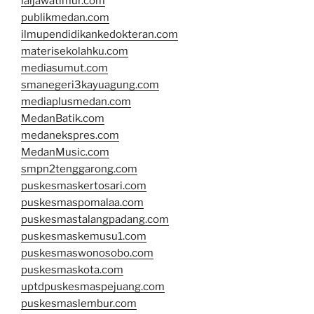
iaijawatimur.com
publikmedan.com
ilmupendidikankedokteran.com
materisekolahku.com
mediasumut.com
smanegeri3kayuagung.com
mediaplusmedan.com
MedanBatik.com
medanekspres.com
MedanMusic.com
smpn2tenggarong.com
puskesmaskertosari.com
puskesmaspomalaa.com
puskesmastalangpadang.com
puskesmaskemusu1.com
puskesmaswonosobo.com
puskesmaskota.com
uptdpuskesmaspejuang.com
puskesmaslembur.com