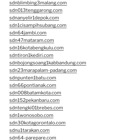
sdnblimbing3malang.com
sdn013tenggarong.com
sdnanyelir1depok.com
sdn1cisampihsubang.com
sdn64jambi.com
sdn47mataram.com
sdn16kotabengkulu.com
sdntiron1kediri.com
sdnbojongsoang1kabbandung.com
sdn23marapalam-padang.com
sdnpunten1batu.com
sdn66pontianak.com
sdn008batamkota.com
sdn152pekanbaru.com
sdntengki01brebes.com
sdn1wonosobo.com
sdn30kotagorontalo.com
sdnu1tarakan.com
sdn64-parepare.com