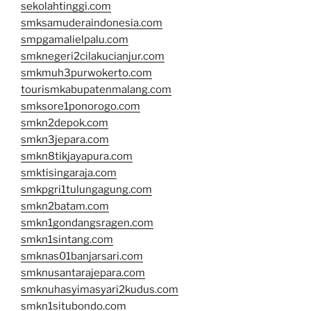
sekolahtinggi.com
smksamuderaindonesia.com
smpgamalielpalu.com
smknegeri2cilakucianjur.com
smkmuh3purwokerto.com
tourismkabupatenmalang.com
smksore1ponorogo.com
smkn2depok.com
smkn3jepara.com
smkn8tikjayapura.com
smktisingaraja.com
smkpgri1tulungagung.com
smkn2batam.com
smkn1gondangsragen.com
smkn1sintang.com
smknas01banjarsari.com
smknusantarajepara.com
smknuhasyimasyari2kudus.com
smkn1situbondo.com