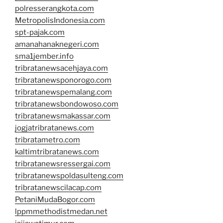
polresserangkota.com
MetropolisIndonesia.com
spt-pajak.com
amanahanaknegeri.com
sma1jember.info
tribratanewsacehjaya.com
tribratanewsponorogo.com
tribratanewspemalang.com
tribratanewsbondowoso.com
tribratanewsmakassar.com
jogjatribratanews.com
tribratametro.com
kaltimtribratanews.com
tribratanewsressergai.com
tribratanewspoldasulteng.com
tribratanewscilacap.com
PetaniMudaBogor.com
lppmmethodistmedan.net