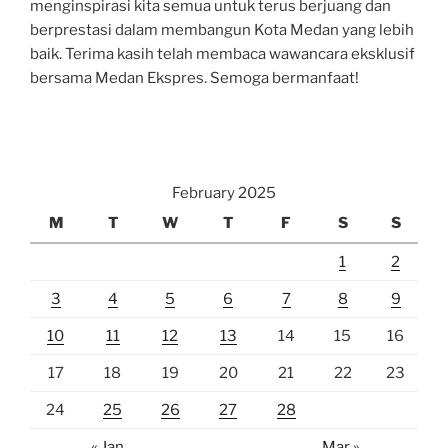
menginspirasi kita semua untuk terus berjuang dan
berprestasi dalam membangun Kota Medan yang lebih
baik. Terima kasih telah membaca wawancara eksklusif
bersama Medan Ekspres. Semoga bermanfaat!
February 2025
M
T
W
T
F
S
S
1
2
3
4
5
6
7
8
9
10
11
12
13
14
15
16
17
18
19
20
21
22
23
24
25
26
27
28
« Jan
Mar »