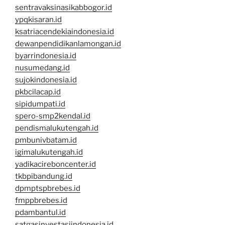
sentravaksinasikabbogor.id
ypqkisaran.id
ksatriacendekiaindonesia.id
dewanpendidikanlamongan.id
byarrindonesia.id
nusumedang.id
sujokindonesia.id
pkbcilacap.id
sipidumpati.id
spero-smp2kendal.id
pendismalukutengah.id
pmbunivbatam.id
igimalukutengah.id
yadikacireboncenter.id
tkbpibandung.id
dpmptspbrebes.id
fmppbrebes.id
pdambantul.id
satgasinvestasiindonesia.id