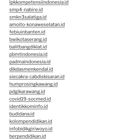
lpkkompetensiindonesia.id
smp4-nabire.id
smkn3salatiga.id
amoito-konaweselatan.id
febiuinbanten.id
bwikotaserang.id
balitbangdiklat.id
pbmtindonesia.id
padmaindonesia.id
dikdasmenkendal.id
siecakra-cabdiskisaran.id
humprosingkawang.id
pdgikarawang.id
covid19-socmed.id
identikkominfo.id
budidana.id
kolompendidikan.id
infobidikgiriwoyo.id
berpendidikan.id