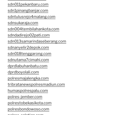
sdn011pekanbaru.com
sdn1pinangbanjar.com
sdntulusrejo4malang.com
sdnsukaraja.com
sdn004tembilahankota.com
sdndadirejo02pati.com
sdn013samarindaseberang.com
sdnanyelir2depok.com
sdn018tenggarong.com
sdnutama7cimahi.com
dprdlabuhanbatu.com
dprdboyolali.com
polresmajalengka.com
tribratanewspolresmadiun.com
humaspolrespalu.com
polres-jember.com
polrestobekasikota.com
polresbondowoso.com