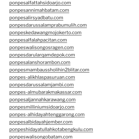
ponpesalfattahsidoarjo.com
ponpesannimahbatam.com
ponpesalirsyadbatu.com
ponpesdarussalamprabumulih.com
ponpeskedawangmojokerto.com
ponpesalfalahpacitan.com
ponpeswalisongosragen.com
ponpesdarularqamdepok.com
ponpesalanshorambon.com
ponpesmambaussholihin2blitar.com
ponpes-alikhlaspasuruan.com
ponpesdarussalamjambi.com
ponpes-almubarakmakassar.com
ponpesaljannahkarawang.com
ponpesmilliniumsidoarjo.com
ponpes-alhidayahtenggarong.com
ponpesalbidayahjember.com
ponpeshidayatullahkotabengkulu.com
ponpeswalisongobatam.com