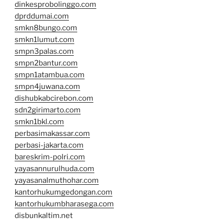
dinkesprobolinggo.com
dprddumai.com
smkn8bungo.com
smkn1lumut.com
smpn3palas.com
smpn2bantur.com
smpn1atambua.com
smpn4juwana.com
dishubkabcirebon.com
sdn2girimarto.com
smkn1bkl.com
perbasimakassar.com
perbasi-jakarta.com
bareskrim-polri.com
yayasannurulhuda.com
yayasanalmuthohar.com
kantorhukumgedongan.com
kantorhukumbharasega.com
disbunkaltim.net