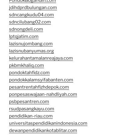
PondokBoganGin.com
jdihdprdbulungan.com
sdncangkudu04.com
sdncilubang02.com
sdnongdeli.com
lptqjatim.com
lazisnujombang.com
lazisnubanyumas.org
kelurahantamalanreajaya.com
pkbmkhaliq.com
pondoktahfidz.com
pondokkalamsyifabanten.com
pesantrentahfizhdepok.com
ponpesaswajaan-nahdliyah.com
psbpesantren.com
rsudpasangkayu.com
pendidikan-riau.com
universitaspendidikanindonesia.com
dewanpendidikankotablitar.com