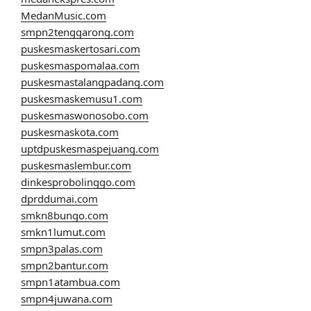
MedanMusic.com
smpn2tenggarong.com
puskesmaskertosari.com
puskesmaspomalaa.com
puskesmastalangpadang.com
puskesmaskemusu1.com
puskesmaswonosobo.com
puskesmaskota.com
uptdpuskesmaspejuang.com
puskesmaslembur.com
dinkesprobolinggo.com
dprddumai.com
smkn8bungo.com
smkn1lumut.com
smpn3palas.com
smpn2bantur.com
smpn1atambua.com
smpn4juwana.com