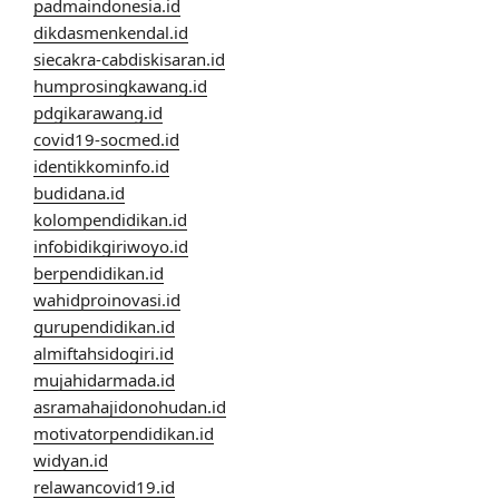
padmaindonesia.id
dikdasmenkendal.id
siecakra-cabdiskisaran.id
humprosingkawang.id
pdgikarawang.id
covid19-socmed.id
identikkominfo.id
budidana.id
kolompendidikan.id
infobidikgiriwoyo.id
berpendidikan.id
wahidproinovasi.id
gurupendidikan.id
almiftahsidogiri.id
mujahidarmada.id
asramahajidonohudan.id
motivatorpendidikan.id
widyan.id
relawancovid19.id