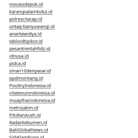
inovasidepok.id
karangsalamkidul.id
polrescilacap.id
untag-banyuwangi.id
anantawidya.id
tabloidtipikor.id
pesantrentahfidz.id
idnusa.id
pidca.id
sman10denpasar.id
ppdmsintang.id
PoultryIndonesia.id
citatenunindonesia.id
muaythaiindonesia.id
metrojatim.id
PikiRanAceh.id
RadarKebumen.id
BaliGlobalNews.id
SidiKlamPung.id