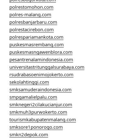
polrestomohon.com
polres-malang.com
polresbanjarbaru.com
polrestacirebon.com
polrespariamankota.com
puskesmasrembang.com
puskesmasngawenblora.com
pesantrenalamindonesia.com
universitastritunggalsurabaya.com
rsudrabasoenimojokerto.com
sekolahtinggi.com
smksamuderaindonesia.com
smpgamalielpalu.com
smknegeri2cilakucianjur.com
smkmuh3purwokerto.com
tourismkabupatenmalang.com
smksore1ponorogo.com
smkn2depok.com