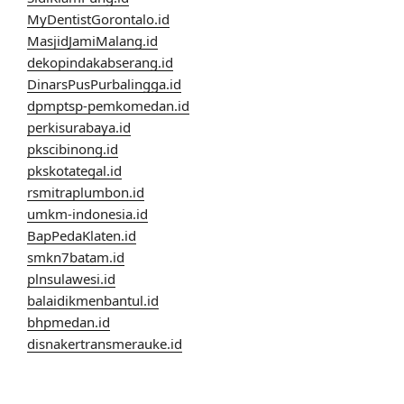
MyDentistGorontalo.id
MasjidJamiMalang.id
dekopindakabserang.id
DinarsPusPurbalingga.id
dpmptsp-pemkomedan.id
perkisurabaya.id
pkscibinong.id
pkskotategal.id
rsmitraplumbon.id
umkm-indonesia.id
BapPedaKlaten.id
smkn7batam.id
plnsulawesi.id
balaidikmenbantul.id
bhpmedan.id
disnakertransmerauke.id