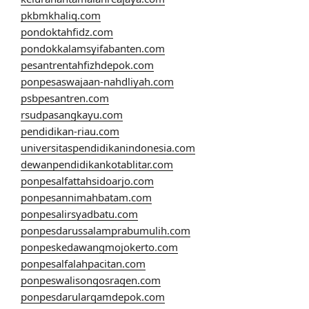
pkbmkhaliq.com
pondoktahfidz.com
pondokkalamsyifabanten.com
pesantrentahfizhdepok.com
ponpesaswajaan-nahdliyah.com
psbpesantren.com
rsudpasangkayu.com
pendidikan-riau.com
universitaspendidikanindonesia.com
dewanpendidikankotablitar.com
ponpesalfattahsidoarjo.com
ponpesannimahbatam.com
ponpesalirsyadbatu.com
ponpesdarussalamprabumulih.com
ponpeskedawangmojokerto.com
ponpesalfalahpacitan.com
ponpeswalisongosragen.com
ponpesdarularqamdepok.com