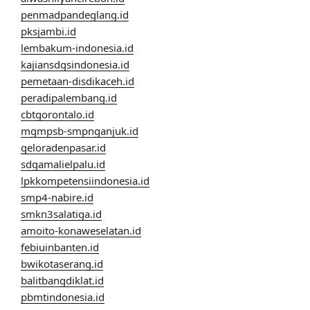
penmadpandeglang.id
pksjambi.id
lembakum-indonesia.id
kajiansdgsindonesia.id
pemetaan-disdikaceh.id
peradipalembang.id
cbtgorontalo.id
mgmpsb-smpnganjuk.id
geloradenpasar.id
sdgamalielpalu.id
lpkkompetensiindonesia.id
smp4-nabire.id
smkn3salatiga.id
amoito-konaweselatan.id
febiuinbanten.id
bwikotaserang.id
balitbangdiklat.id
pbmtindonesia.id