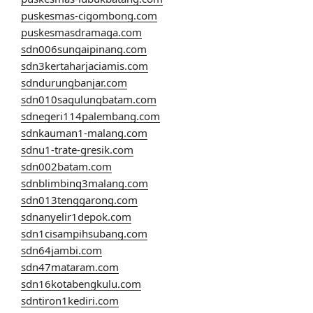
puskesmas-cigombong.com
puskesmasdramaga.com
sdn006sungaipinang.com
sdn3kertaharjaciamis.com
sdndurungbanjar.com
sdn010sagulungbatam.com
sdnegeri114palembang.com
sdnkauman1-malang.com
sdnu1-trate-gresik.com
sdn002batam.com
sdnblimbing3malang.com
sdn013tenggarong.com
sdnanyelir1depok.com
sdn1cisampihsubang.com
sdn64jambi.com
sdn47mataram.com
sdn16kotabengkulu.com
sdntiron1kediri.com