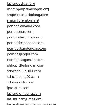
lazisnubekasi.org
mgmppmpekalongan.org
smpn4bantarbolang.com
smpn1prembun.net
ponpes-alhalim.com
ponpesnias.com
ponpesdarulafkar.org
ponpeskejapanan.com
pemdesbandengan.com
pemdesjangur.com
PondokBoganGin.com
jdihdprdbulungan.com
sdncangkudu04.com
sdncilubang02.com
sdnongdeli.com
lptqjatim.com
lazisnujombang.com
lazisnubanyumas.org
kelurahantamalanreajaya.com