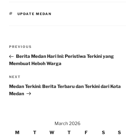
TAGS
UPDATE MEDAN
Post
Previous
PREVIOUS
navigation
Post
Berita Medan Hari Ini: Peristiwa Terkini yang
Membuat Heboh Warga
Next
NEXT
Post
Medan Terkini: Berita Terbaru dan Terkini dari Kota
Medan
March 2026
M
T
W
T
F
S
S