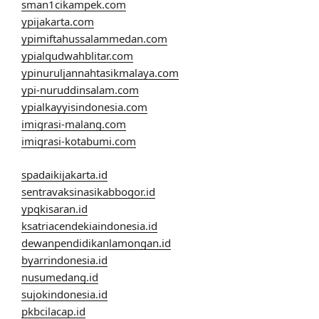
sman1cikampek.com
ypijakarta.com
ypimiftahussalammedan.com
ypialqudwahblitar.com
ypinuruljannahtasikmalaya.com
ypi-nuruddinsalam.com
ypialkayyisindonesia.com
imigrasi-malang.com
imigrasi-kotabumi.com
spadaikijakarta.id
sentravaksinasikabbogor.id
ypqkisaran.id
ksatriacendekiaindonesia.id
dewanpendidikanlamongan.id
byarrindonesia.id
nusumedang.id
sujokindonesia.id
pkbcilacap.id