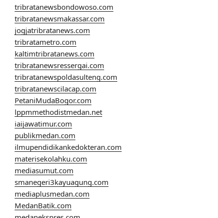
tribratanewsbondowoso.com
tribratanewsmakassar.com
jogjatribratanews.com
tribratametro.com
kaltimtribratanews.com
tribratanewsressergai.com
tribratanewspoldasulteng.com
tribratanewscilacap.com
PetaniMudaBogor.com
lppmmethodistmedan.net
iaijawatimur.com
publikmedan.com
ilmupendidikankedokteran.com
materisekolahku.com
mediasumut.com
smanegeri3kayuagung.com
mediaplusmedan.com
MedanBatik.com
medanekspres.com