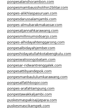
ponpesalanshorambon.com
ponpesmambaussholihin2blitar.com
ponpes-alikhlaspasuruan.com
ponpesdarussalamjambi.com
ponpes-almubarakmakassar.com
ponpesaljannahkarawang.com
ponpesmilliniumsidoarjo.com
ponpes-alhidayahtenggarong.com
ponpesalbidayahjember.com
ponpeshidayatullahkotabengkulu.com
ponpeswalisongobatam.com
ponpesar-ridwantrenggalek.com
ponpesattibyandepok.com
ponpesmanbaululumkarawang.com
ponpesalfatihbogor.com
ponpes-arafahlampung.com
ponpestawakkaljambi.com
puskesmaspakisajijepara.com
puskesmascikampek.com