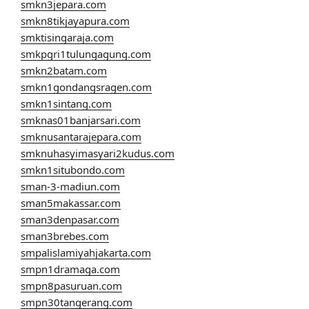
smkn3jepara.com
smkn8tikjayapura.com
smktisingaraja.com
smkpgri1tulungagung.com
smkn2batam.com
smkn1gondangsragen.com
smkn1sintang.com
smknas01banjarsari.com
smknusantarajepara.com
smknuhasyimasyari2kudus.com
smkn1situbondo.com
sman-3-madiun.com
sman5makassar.com
sman3denpasar.com
sman3brebes.com
smpalislamiyahjakarta.com
smpn1dramaga.com
smpn8pasuruan.com
smpn30tangerang.com