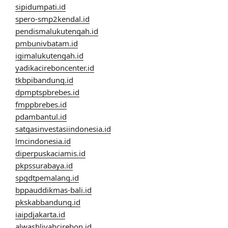
sipidumpati.id
spero-smp2kendal.id
pendismalukutengah.id
pmbunivbatam.id
igimalukutengah.id
yadikacireboncenter.id
tkbpibandung.id
dpmptspbrebes.id
fmppbrebes.id
pdambantul.id
satgasinvestasiindonesia.id
lmcindonesia.id
diperpuskaciamis.id
pkpssurabaya.id
spgdtpemalang.id
bppauddikmas-bali.id
pkskabbandung.id
iaipdjakarta.id
alwashliyahcirebon.id