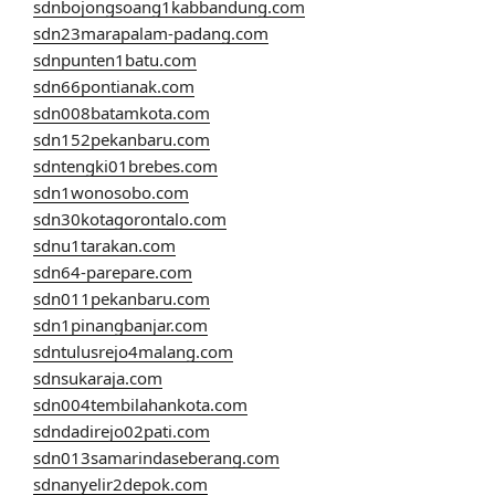
sdnbojongsoang1kabbandung.com
sdn23marapalam-padang.com
sdnpunten1batu.com
sdn66pontianak.com
sdn008batamkota.com
sdn152pekanbaru.com
sdntengki01brebes.com
sdn1wonosobo.com
sdn30kotagorontalo.com
sdnu1tarakan.com
sdn64-parepare.com
sdn011pekanbaru.com
sdn1pinangbanjar.com
sdntulusrejo4malang.com
sdnsukaraja.com
sdn004tembilahankota.com
sdndadirejo02pati.com
sdn013samarindaseberang.com
sdnanyelir2depok.com