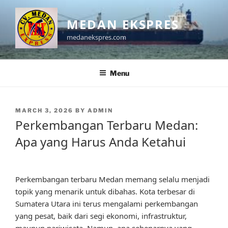
Skip
to
MEDAN EKSPRES
content
medanekspres.com
Menu
POSTED
MARCH 3, 2026
BY
ADMIN
ON
Perkembangan Terbaru Medan:
Apa yang Harus Anda Ketahui
Perkembangan terbaru Medan memang selalu menjadi
topik yang menarik untuk dibahas. Kota terbesar di
Sumatera Utara ini terus mengalami perkembangan
yang pesat, baik dari segi ekonomi, infrastruktur,