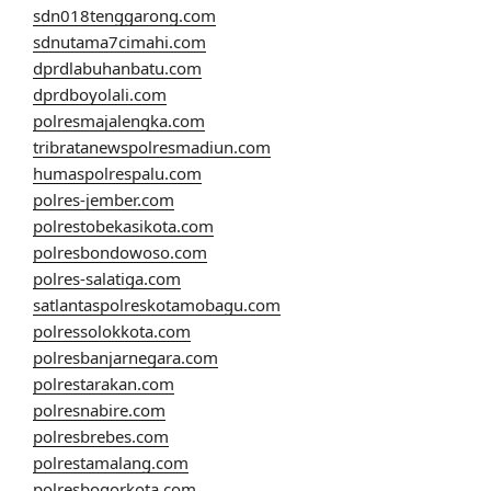
sdn018tenggarong.com
sdnutama7cimahi.com
dprdlabuhanbatu.com
dprdboyolali.com
polresmajalengka.com
tribratanewspolresmadiun.com
humaspolrespalu.com
polres-jember.com
polrestobekasikota.com
polresbondowoso.com
polres-salatiga.com
satlantaspolreskotamobagu.com
polressolokkota.com
polresbanjarnegara.com
polrestarakan.com
polresnabire.com
polresbrebes.com
polrestamalang.com
polresbogorkota.com