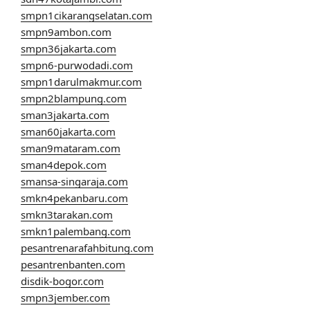
smpn1cikarangselatan.com
smpn9ambon.com
smpn36jakarta.com
smpn6-purwodadi.com
smpn1darulmakmur.com
smpn2blampung.com
sman3jakarta.com
sman60jakarta.com
sman9mataram.com
sman4depok.com
smansa-singaraja.com
smkn4pekanbaru.com
smkn3tarakan.com
smkn1palembang.com
pesantrenarafahbitung.com
pesantrenbanten.com
disdik-bogor.com
smpn3jember.com