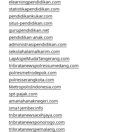
elearningpendidikan.com
statistikapendidikan.com
pendidikankukar.com
situs-pendidikan.com
gurupendidikan.net
pendidikan-anak.com
administrasipendidikan.com
sekolahalamalkarim.com
LapAspeMudaTangerang.com
tribratanewspolressumedang.com
polresmetrodepok.com
polresserangkota.com
MetropolisIndonesia.com
spt-pajak.com
amanahanaknegeri.com
sma1jember.info
tribratanewsacehjaya.com
tribratanewsponorogo.com
tribratanewspemalang.com