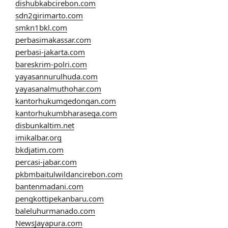
dishubkabcirebon.com
sdn2girimarto.com
smkn1bkl.com
perbasimakassar.com
perbasi-jakarta.com
bareskrim-polri.com
yayasannurulhuda.com
yayasanalmuthohar.com
kantorhukumgedongan.com
kantorhukumbharasega.com
disbunkaltim.net
imikalbar.org
bkdjatim.com
percasi-jabar.com
pkbmbaitulwildancirebon.com
bantenmadani.com
pengkottipekanbaru.com
baleluhurmanado.com
NewsJayapura.com