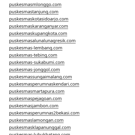
puskesmasmlonggo.com
puskesmastanjung.com
puskesmaskotasidoarjo.com
puskesmaskaranganyar.com
puskesmaskupangkota.com
puskesmasalunalunagresik.com
puskesmas-lembang.com
puskesmas-tebing.com
puskesmas-sukabumi.com
puskesmas-jonggol.com
puskesmassungaimalang.com
puskesmasperumnaskendari.com
puskesmasmartapura.com
puskesmaspejagoan.com
puskesmasjambon.com
puskesmasperumnas2bekasi.com
puskesmaslamongan.com
puskesmasklapanunggal.com
puskesmas-lubukbatang.com