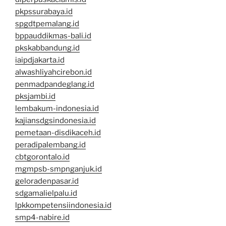
pkpssurabaya.id
spgdtpemalang.id
bppauddikmas-bali.id
pkskabbandung.id
iaipdjakarta.id
alwashliyahcirebon.id
penmadpandeglang.id
pksjambi.id
lembakum-indonesia.id
kajiansdgsindonesia.id
pemetaan-disdikaceh.id
peradipalembang.id
cbtgorontalo.id
mgmpsb-smpnganjuk.id
geloradenpasar.id
sdgamalielpalu.id
lpkkompetensiindonesia.id
smp4-nabire.id