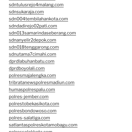
sdntulusrejo4malang.com
sdnsukaraja.com
sdn004tembilahankota.com
sdndadirejo02pati.com
sdn013samarindaseberang.com
sdnanyelir2depok.com
sdn018tenggarong.com
sdnutama7cimahi.com
dprdlabuhanbatu.com
dprdboyolali.com
polresmajalengka.com
tribratanewspolresmadiun.com
humaspolrespalu.com
polres-jember.com
polrestobekasikota.com
polresbondowoso.com
polres-salatiga.com
satlantaspolreskotamobagu.com