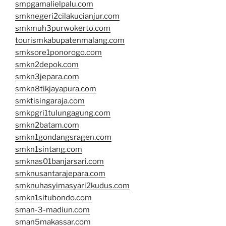
smpgamalielpalu.com
smknegeri2cilakucianjur.com
smkmuh3purwokerto.com
tourismkabupatenmalang.com
smksore1ponorogo.com
smkn2depok.com
smkn3jepara.com
smkn8tikjayapura.com
smktisingaraja.com
smkpgri1tulungagung.com
smkn2batam.com
smkn1gondangsragen.com
smkn1sintang.com
smknas01banjarsari.com
smknusantarajepara.com
smknuhasyimasyari2kudus.com
smkn1situbondo.com
sman-3-madiun.com
sman5makassar.com