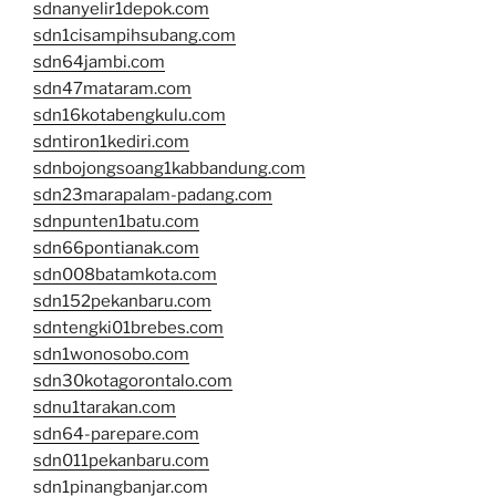
sdnanyelir1depok.com
sdn1cisampihsubang.com
sdn64jambi.com
sdn47mataram.com
sdn16kotabengkulu.com
sdntiron1kediri.com
sdnbojongsoang1kabbandung.com
sdn23marapalam-padang.com
sdnpunten1batu.com
sdn66pontianak.com
sdn008batamkota.com
sdn152pekanbaru.com
sdntengki01brebes.com
sdn1wonosobo.com
sdn30kotagorontalo.com
sdnu1tarakan.com
sdn64-parepare.com
sdn011pekanbaru.com
sdn1pinangbanjar.com