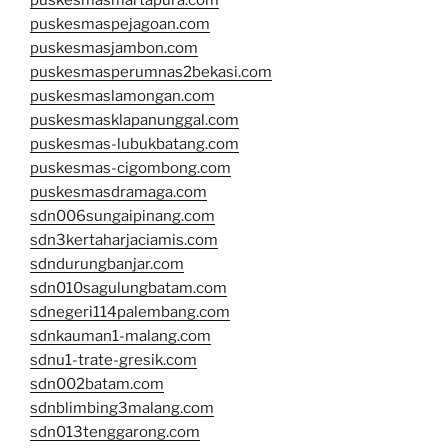
puskesmasmartapura.com
puskesmaspejagoan.com
puskesmasjambon.com
puskesmasperumnas2bekasi.com
puskesmaslamongan.com
puskesmasklapanunggal.com
puskesmas-lubukbatang.com
puskesmas-cigombong.com
puskesmasdramaga.com
sdn006sungaipinang.com
sdn3kertaharjaciamis.com
sdndurungbanjar.com
sdn010sagulungbatam.com
sdnegeri114palembang.com
sdnkauman1-malang.com
sdnu1-trate-gresik.com
sdn002batam.com
sdnblimbing3malang.com
sdn013tenggarong.com