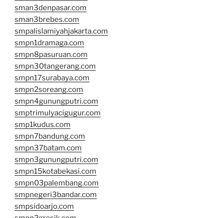
sman3denpasar.com
sman3brebes.com
smpalislamiyahjakarta.com
smpn1dramaga.com
smpn8pasuruan.com
smpn30tangerang.com
smpn17surabaya.com
smpn2soreang.com
smpn4gunungputri.com
smptrimulyacigugur.com
smp1kudus.com
smpn7bandung.com
smpn37batam.com
smpn3gunungputri.com
smpn15kotabekasi.com
smpn03palembang.com
smpnegeri3bandar.com
smpsidoarjo.com