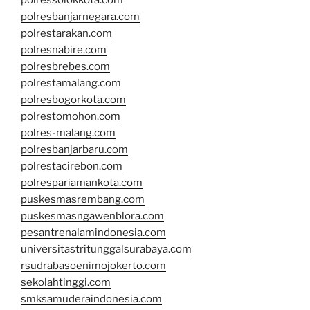
polressolokkota.com
polresbanjarnegara.com
polrestarakan.com
polresnabire.com
polresbrebes.com
polrestamalang.com
polresbogorkota.com
polrestomohon.com
polres-malang.com
polresbanjarbaru.com
polrestacirebon.com
polrespariamankota.com
puskesmasrembang.com
puskesmasngawenblora.com
pesantrenalamindonesia.com
universitastritunggalsurabaya.com
rsudrabasoenimojokerto.com
sekolahtinggi.com
smksamuderaindonesia.com