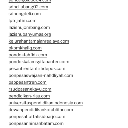
sdncangkudu04.com
sdncilubang02.com
sdnongdeli.com
lptqjatim.com
lazisnujombang.com
lazisnubanyumas.org
kelurahantamalanreajaya.com
pkbmkhaliq.com
pondoktahfidz.com
pondokkalamsyifabanten.com
pesantrentahfizhdepok.com
ponpesaswajaan-nahdliyah.com
psbpesantren.com
rsudpasangkayu.com
pendidikan-riau.com
universitaspendidikanindonesia.com
dewanpendidikankotablitar.com
ponpesalfattahsidoarjo.com
ponpesannimahbatam.com