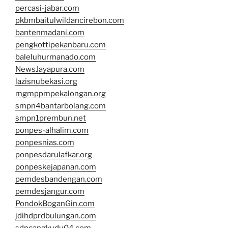
percasi-jabar.com
pkbmbaitulwildancirebon.com
bantenmadani.com
pengkottipekanbaru.com
baleluhurmanado.com
NewsJayapura.com
lazisnubekasi.org
mgmppmpekalongan.org
smpn4bantarbolang.com
smpn1prembun.net
ponpes-alhalim.com
ponpesnias.com
ponpesdarulafkar.org
ponpeskejapanan.com
pemdesbandengan.com
pemdesjangur.com
PondokBoganGin.com
jdihdprdbulungan.com