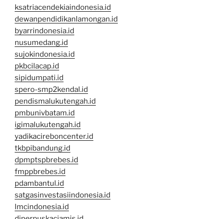
ksatriacendekiaindonesia.id
dewanpendidikanlamongan.id
byarrindonesia.id
nusumedang.id
sujokindonesia.id
pkbcilacap.id
sipidumpati.id
spero-smp2kendal.id
pendismalukutengah.id
pmbunivbatam.id
igimalukutengah.id
yadikacireboncenter.id
tkbpibandung.id
dpmptspbrebes.id
fmppbrebes.id
pdambantul.id
satgasinvestasiindonesia.id
lmcindonesia.id
diperpuskaciamis.id