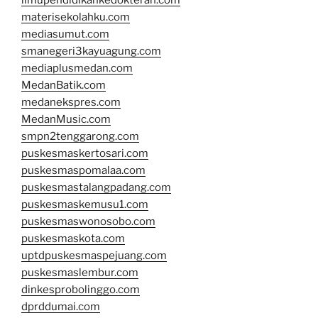
ilmupendidikankedokteran.com
materisekolahku.com
mediasumut.com
smanegeri3kayuagung.com
mediaplusmedan.com
MedanBatik.com
medanekspres.com
MedanMusic.com
smpn2tenggarong.com
puskesmaskertosari.com
puskesmaspomalaa.com
puskesmastalangpadang.com
puskesmaskemusu1.com
puskesmaswonosobo.com
puskesmaskota.com
uptdpuskesmaspejuang.com
puskesmaslembur.com
dinkesprobolinggo.com
dprddumai.com