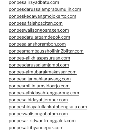
ponpesalirsyadbatu.com
ponpesdarussalamprabumulih.com
ponpeskedawangmojokerto.com
ponpesalfalahpacitan.com
ponpeswalisongosragen.com
ponpesdarularqamdepok.com
ponpesalanshorambon.com
ponpesmambaussholihin2blitar.com
ponpes-alikhlaspasuruan.com
ponpesdarussalamjambi.com
ponpes-almubarakmakassar.com
ponpesaljannahkarawang.com
ponpesmilliniumsidoarjo.com
ponpes-alhidayahtenggarong.com
ponpesalbidayahjember.com
ponpeshidayatullahkotabengkulu.com
ponpeswalisongobatam.com
ponpesar-ridwantrenggalek.com
ponpesattibyandepok.com