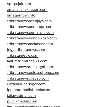
spt-pajak.com
amanahanaknegeri.com
sma1jember.info
tribratanewsacehjaya.com
tribratanewsponorogo.com
tribratanewspemalang.com
tribratanewsbondowoso.com
tribratanewsmakassar.com
jogjatribratanews.com
tribratametro.com
kaltimtribratanews.com
tribratanewsressergai.com
tribratanewspoldasulteng.com
tribratanewscilacap.com
PetaniMudaBogor.com
lppmmethodistmedan.net
iaijawatimur.com
publikmedan.com