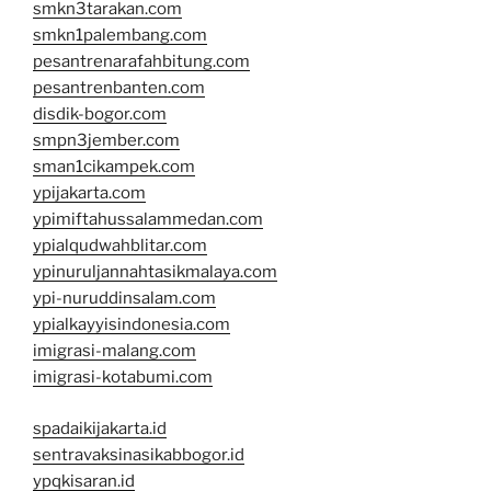
smkn3tarakan.com
smkn1palembang.com
pesantrenarafahbitung.com
pesantrenbanten.com
disdik-bogor.com
smpn3jember.com
sman1cikampek.com
ypijakarta.com
ypimiftahussalammedan.com
ypialqudwahblitar.com
ypinuruljannahtasikmalaya.com
ypi-nuruddinsalam.com
ypialkayyisindonesia.com
imigrasi-malang.com
imigrasi-kotabumi.com
spadaikijakarta.id
sentravaksinasikabbogor.id
ypqkisaran.id