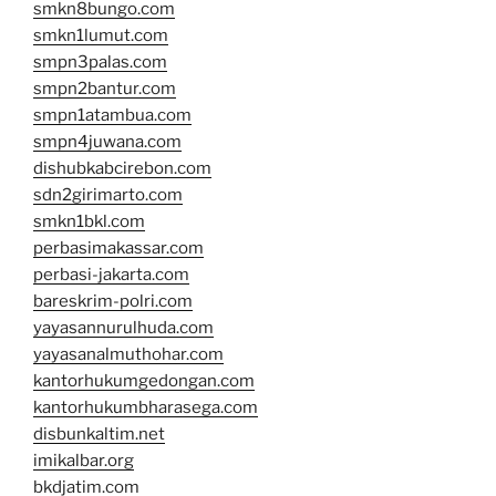
smkn8bungo.com
smkn1lumut.com
smpn3palas.com
smpn2bantur.com
smpn1atambua.com
smpn4juwana.com
dishubkabcirebon.com
sdn2girimarto.com
smkn1bkl.com
perbasimakassar.com
perbasi-jakarta.com
bareskrim-polri.com
yayasannurulhuda.com
yayasanalmuthohar.com
kantorhukumgedongan.com
kantorhukumbharasega.com
disbunkaltim.net
imikalbar.org
bkdjatim.com