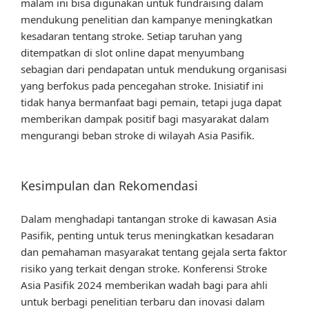
malam ini bisa digunakan untuk fundraising dalam
mendukung penelitian dan kampanye meningkatkan
kesadaran tentang stroke. Setiap taruhan yang
ditempatkan di slot online dapat menyumbang
sebagian dari pendapatan untuk mendukung organisasi
yang berfokus pada pencegahan stroke. Inisiatif ini
tidak hanya bermanfaat bagi pemain, tetapi juga dapat
memberikan dampak positif bagi masyarakat dalam
mengurangi beban stroke di wilayah Asia Pasifik.
Kesimpulan dan Rekomendasi
Dalam menghadapi tantangan stroke di kawasan Asia
Pasifik, penting untuk terus meningkatkan kesadaran
dan pemahaman masyarakat tentang gejala serta faktor
risiko yang terkait dengan stroke. Konferensi Stroke
Asia Pasifik 2024 memberikan wadah bagi para ahli
untuk berbagi penelitian terbaru dan inovasi dalam