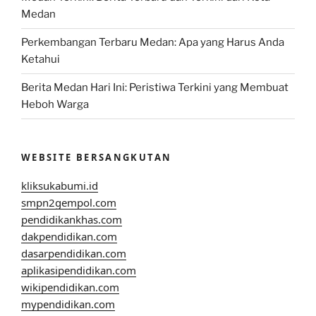
Medan
Perkembangan Terbaru Medan: Apa yang Harus Anda
Ketahui
Berita Medan Hari Ini: Peristiwa Terkini yang Membuat
Heboh Warga
WEBSITE BERSANGKUTAN
kliksukabumi.id
smpn2gempol.com
pendidikankhas.com
dakpendidikan.com
dasarpendidikan.com
aplikasipendidikan.com
wikipendidikan.com
mypendidikan.com