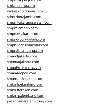
smksidoarjo.com
dinkeskotadumai.com
sdn47kotajambi.com
smpn1cikarangselatan.com
smpn9ambon.com
smpn36jakarta.com
smpn6-purwodadi.com
smpn1darulmakmur.com
smpn2blampung.com
sman3jakarta.com
sman60jakarta.com
sman9mataram.com
sman4depok.com
smansa-singaraja.com
smkn4pekanbaru.com
smkn3tarakan.com
smkn1palembang.com
pesantrenarafahbitung.com