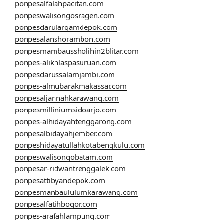
ponpesalfalahpacitan.com
ponpeswalisongosragen.com
ponpesdarularqamdepok.com
ponpesalanshorambon.com
ponpesmambaussholihin2blitar.com
ponpes-alikhlaspasuruan.com
ponpesdarussalamjambi.com
ponpes-almubarakmakassar.com
ponpesaljannahkarawang.com
ponpesmilliniumsidoarjo.com
ponpes-alhidayahtenggarong.com
ponpesalbidayahjember.com
ponpeshidayatullahkotabengkulu.com
ponpeswalisongobatam.com
ponpesar-ridwantrenggalek.com
ponpesattibyandepok.com
ponpesmanbaululumkarawang.com
ponpesalfatihbogor.com
ponpes-arafahlampung.com