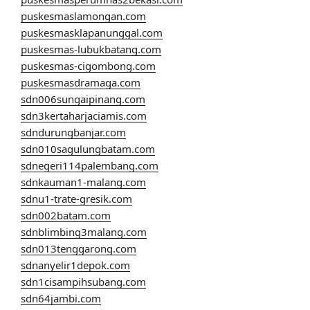
puskesmaslamongan.com
puskesmasklapanunggal.com
puskesmas-lubukbatang.com
puskesmas-cigombong.com
puskesmasdramaga.com
sdn006sungaipinang.com
sdn3kertaharjaciamis.com
sdndurungbanjar.com
sdn010sagulungbatam.com
sdnegeri114palembang.com
sdnkauman1-malang.com
sdnu1-trate-gresik.com
sdn002batam.com
sdnblimbing3malang.com
sdn013tenggarong.com
sdnanyelir1depok.com
sdn1cisampihsubang.com
sdn64jambi.com