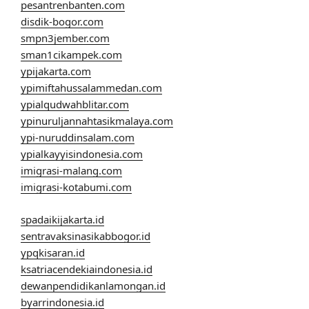
pesantrenbanten.com
disdik-bogor.com
smpn3jember.com
sman1cikampek.com
ypijakarta.com
ypimiftahussalammedan.com
ypialqudwahblitar.com
ypinuruljannahtasikmalaya.com
ypi-nuruddinsalam.com
ypialkayyisindonesia.com
imigrasi-malang.com
imigrasi-kotabumi.com
spadaikijakarta.id
sentravaksinasikabbogor.id
ypqkisaran.id
ksatriacendekiaindonesia.id
dewanpendidikanlamongan.id
byarrindonesia.id