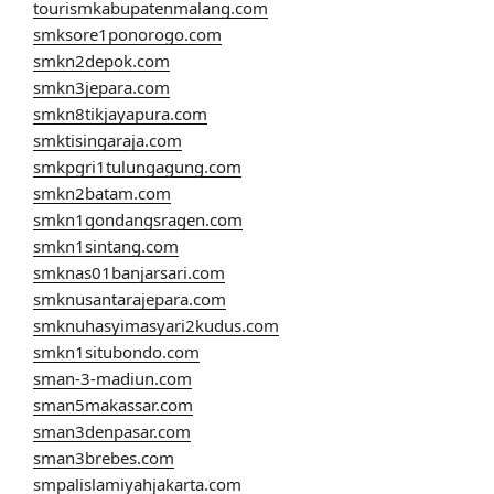
tourismkabupatenmalang.com
smksore1ponorogo.com
smkn2depok.com
smkn3jepara.com
smkn8tikjayapura.com
smktisingaraja.com
smkpgri1tulungagung.com
smkn2batam.com
smkn1gondangsragen.com
smkn1sintang.com
smknas01banjarsari.com
smknusantarajepara.com
smknuhasyimasyari2kudus.com
smkn1situbondo.com
sman-3-madiun.com
sman5makassar.com
sman3denpasar.com
sman3brebes.com
smpalislamiyahjakarta.com