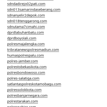
sdndadirejo02pati.com
sdn013samarindaseberang.com
sdnanyelir2depok.com
sdn018tenggarong.com
sdnutama7cimahi.com
dprdlabuhanbatu.com
dprdboyolali.com
polresmajalengka.com
tribratanewspolresmadiun.com
humaspolrespalu.com
polres-jember.com
polrestobekasikota.com
polresbondowoso.com
polres-salatiga.com
satlantaspolreskotamobagu.com
polressolokkota.com
polresbanjarnegara.com
polrestarakan.com
polresnabire.com