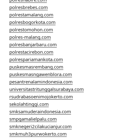
polresbrebes.com
polrestamalang.com
polresbogorkota.com
polrestomohon.com
polres-malang.com
polresbanjarbaru.com
polrestacirebon.com
polrespariamankota.com
puskesmasrembang.com
puskesmasngawenblora.com
pesantrenalamindonesia.com
universitastritunggalsurabaya.com
rsudrabasoenimojokerto.com
sekolahtinggi.com
smksamuderaindonesia.com
smpgamalielpalu.com
smknegeri2cilakucianjur.com
smkmuh3purwokerto.com