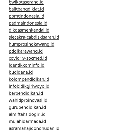
bwikotaserang.id
balitbangdiklat.id
pbmtindonesia.id
padmaindonesia.id
dikdasmenkendal.id
siecakra-cabdiskisaran.id
humprosingkawang.id
pdgikarawang.id
covid19-socmed.id
identikkominfo.id
budidana.id
kolompendidikan.id
infobidikgiriwoyo.id
berpendidikan.id
wahidproinovasi.id
gurupendidikan.id
almiftahsidogiri.id
mujahidarmada.id
asramahajidonohudan.id