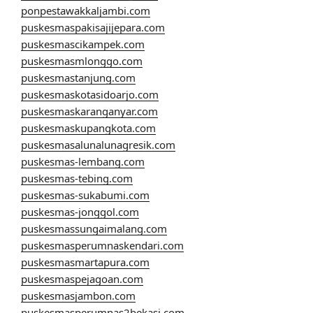
ponpestawakkaljambi.com
puskesmaspakisajijepara.com
puskesmascikampek.com
puskesmasmlonggo.com
puskesmastanjung.com
puskesmaskotasidoarjo.com
puskesmaskaranganyar.com
puskesmaskupangkota.com
puskesmasalunalunagresik.com
puskesmas-lembang.com
puskesmas-tebing.com
puskesmas-sukabumi.com
puskesmas-jonggol.com
puskesmassungaimalang.com
puskesmasperumnaskendari.com
puskesmasmartapura.com
puskesmaspejagoan.com
puskesmasjambon.com
puskesmasperumnas2bekasi.com