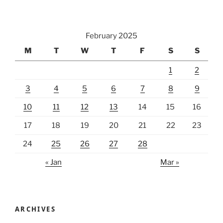
February 2025
M
T
W
T
F
S
S
1
2
3
4
5
6
7
8
9
10
11
12
13
14
15
16
17
18
19
20
21
22
23
24
25
26
27
28
« Jan
Mar »
ARCHIVES