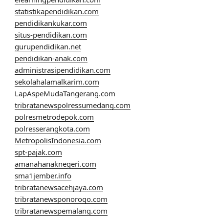
statistikapendidikan.com
pendidikankukar.com
situs-pendidikan.com
gurupendidikan.net
pendidikan-anak.com
administrasipendidikan.com
sekolahalamalkarim.com
LapAspeMudaTangerang.com
tribratanewspolressumedang.com
polresmetrodepok.com
polresserangkota.com
MetropolisIndonesia.com
spt-pajak.com
amanahanaknegeri.com
sma1jember.info
tribratanewsacehjaya.com
tribratanewsponorogo.com
tribratanewspemalang.com