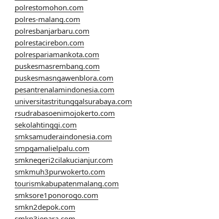
polrestomohon.com
polres-malang.com
polresbanjarbaru.com
polrestacirebon.com
polrespariamankota.com
puskesmasrembang.com
puskesmasngawenblora.com
pesantrenalamindonesia.com
universitastritunggalsurabaya.com
rsudrabasoenimojokerto.com
sekolahtinggi.com
smksamuderaindonesia.com
smpgamalielpalu.com
smknegeri2cilakucianjur.com
smkmuh3purwokerto.com
tourismkabupatenmalang.com
smksore1ponorogo.com
smkn2depok.com
smkn3jepara.com