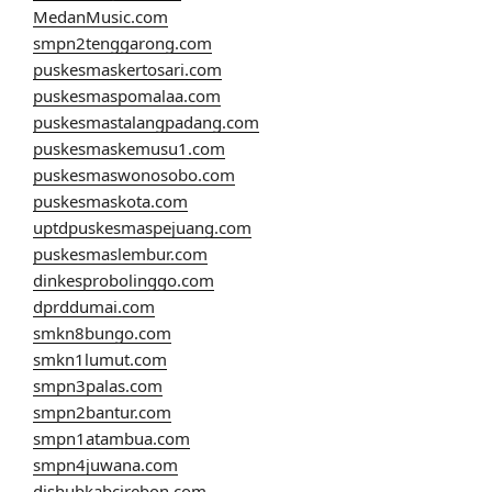
MedanMusic.com
smpn2tenggarong.com
puskesmaskertosari.com
puskesmaspomalaa.com
puskesmastalangpadang.com
puskesmaskemusu1.com
puskesmaswonosobo.com
puskesmaskota.com
uptdpuskesmaspejuang.com
puskesmaslembur.com
dinkesprobolinggo.com
dprddumai.com
smkn8bungo.com
smkn1lumut.com
smpn3palas.com
smpn2bantur.com
smpn1atambua.com
smpn4juwana.com
dishubkabcirebon.com