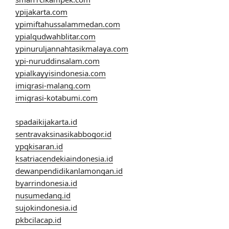
ypijakarta.com
ypimiftahussalammedan.com
ypialqudwahblitar.com
ypinuruljannahtasikmalaya.com
ypi-nuruddinsalam.com
ypialkayyisindonesia.com
imigrasi-malang.com
imigrasi-kotabumi.com
spadaikijakarta.id
sentravaksinasikabbogor.id
ypqkisaran.id
ksatriacendekiaindonesia.id
dewanpendidikanlamongan.id
byarrindonesia.id
nusumedang.id
sujokindonesia.id
pkbcilacap.id