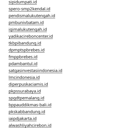
sipidumpati.id
spero-smp2kendal.id
pendismalukutengah.id
pmbunivbatam.id
igimalukutengah.id
yadikacireboncenter.id
tkbpibandung.id
dpmptspbrebes.id
fmppbrebes.id
pdambantul.id
satgasinvestasiindonesia.id
lmcindonesia.id
diperpuskaciamis.id
pkpssurabaya.id
spgdtpemalang.id
bppauddikmas-bali.id
pkskabbandung.id
iaipdjakarta.id
alwashliyahcirebon.id