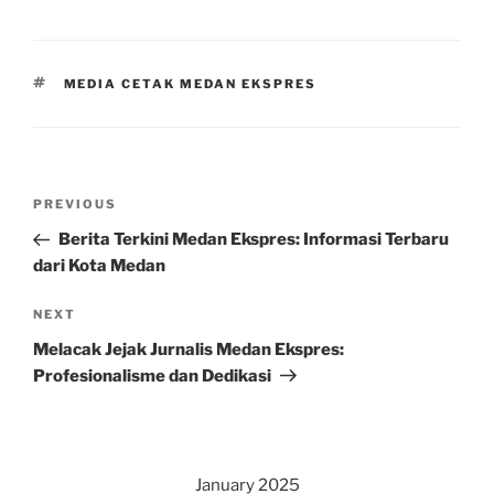
TAGS
MEDIA CETAK MEDAN EKSPRES
Post
Previous
PREVIOUS
navigation
Post
Berita Terkini Medan Ekspres: Informasi Terbaru
dari Kota Medan
Next
NEXT
Post
Melacak Jejak Jurnalis Medan Ekspres:
Profesionalisme dan Dedikasi
January 2025