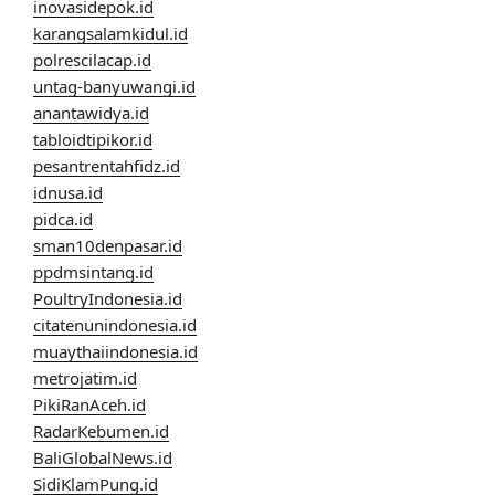
inovasidepok.id
karangsalamkidul.id
polrescilacap.id
untag-banyuwangi.id
anantawidya.id
tabloidtipikor.id
pesantrentahfidz.id
idnusa.id
pidca.id
sman10denpasar.id
ppdmsintang.id
PoultryIndonesia.id
citatenunindonesia.id
muaythaiindonesia.id
metrojatim.id
PikiRanAceh.id
RadarKebumen.id
BaliGlobalNews.id
SidiKlamPung.id