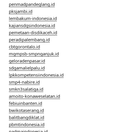
penmadpandeglang.id
pksjambi.id
lembakum-indonesia.id
kajiansdgsindonesia.id
pemetaan-disdikaceh.id
peradipalembang.id
cbtgorontalo.id
mgmpsb-smpnganjuk.id
geloradenpasar.id
sdgamalielpalu.id
lpkkompetensiindonesia.id
smp4-nabire.id
smkn3salatiga.id
amoito-konaweselatan.id
febiuinbanten.id
bwikotaserang.id
balitbangdiklat.id
pbmtindonesia.id
padmaindonesia.id