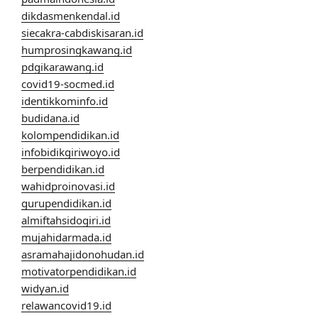
dikdasmenkendal.id
siecakra-cabdiskisaran.id
humprosingkawang.id
pdgikarawang.id
covid19-socmed.id
identikkominfo.id
budidana.id
kolompendidikan.id
infobidikgiriwoyo.id
berpendidikan.id
wahidproinovasi.id
gurupendidikan.id
almiftahsidogiri.id
mujahidarmada.id
asramahajidonohudan.id
motivatorpendidikan.id
widyan.id
relawancovid19.id