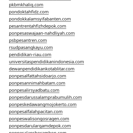
pkbmkhaliq.com
pondoktahfidz.com
pondokkalamsyifabanten.com
pesantrentahfizhdepok.com
ponpesaswajaan-nahdliyah.com
psbpesantren.com
rsudpasangkayu.com
pendidikan-riau.com
universitaspendidikanindonesia.com
dewanpendidikankotablitar.com
ponpesalfattahsidoarjo.com
ponpesannimahbatam.com
ponpesalirsyadbatu.com
ponpesdarussalamprabumulih.com
ponpeskedawangmojokerto.com
ponpesalfalahpacitan.com
ponpeswalisongosragen.com
ponpesdarularqamdepok.com
ponpesalanshorambon.com