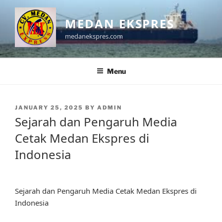
Skip
to
MEDAN EKSPRES
content
medanekspres.com
Menu
POSTED
JANUARY 25, 2025
BY
ADMIN
ON
Sejarah dan Pengaruh Media
Cetak Medan Ekspres di
Indonesia
Sejarah dan Pengaruh Media Cetak Medan Ekspres di
Indonesia