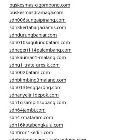
puskesmas-cigombong.com
puskesmasdramaga.com
sdn006sungaipinang.com
sdn3kertaharjaciamis.com
sdndurungbanjar.com
sdn010sagulungbatam.com
sdnegeri114palembang.com
sdnkauman1-malang.com
sdnu1-trate-gresik.com
sdn002batam.com
sdnblimbing3malang.com
sdn013tenggarong.com
sdnanyelir1depok.com
sdn1cisampihsubang.com
sdn64jambi.com
sdn47mataram.com
sdn16kotabengkulu.com
sdntiron1kediri.com
sdnbojongsoang1kabbandung.com