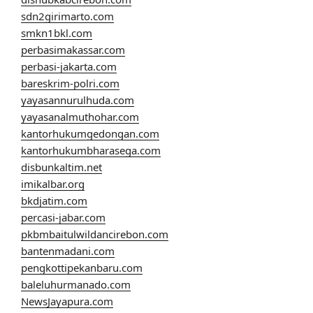
sdn2girimarto.com
smkn1bkl.com
perbasimakassar.com
perbasi-jakarta.com
bareskrim-polri.com
yayasannurulhuda.com
yayasanalmuthohar.com
kantorhukumgedongan.com
kantorhukumbharasega.com
disbunkaltim.net
imikalbar.org
bkdjatim.com
percasi-jabar.com
pkbmbaitulwildancirebon.com
bantenmadani.com
pengkottipekanbaru.com
baleluhurmanado.com
NewsJayapura.com