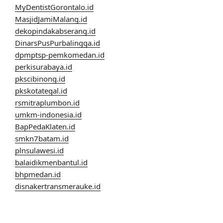
MyDentistGorontalo.id
MasjidJamiMalang.id
dekopindakabserang.id
DinarsPusPurbalingga.id
dpmptsp-pemkomedan.id
perkisurabaya.id
pkscibinong.id
pkskotategal.id
rsmitraplumbon.id
umkm-indonesia.id
BapPedaKlaten.id
smkn7batam.id
plnsulawesi.id
balaidikmenbantul.id
bhpmedan.id
disnakertransmerauke.id