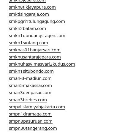
smkn8tikjayapura.com
smktisingaraja.com
smkpgri1tulungagung.com
smkn2batam.com
smkn1gondangsragen.com
smkn1sintang.com
smknas01banjarsari.com
smknusantarajepara.com
smknuhasyimasyari2kudus.com
smkn1situbondo.com
sman-3-madiun.com
sman5makassar.com
sman3denpasar.com
sman3brebes.com
smpalislamiyahjakarta.com
smpn1dramaga.com
smpn8pasuruan.com
smpn30tangerang.com