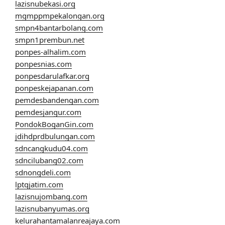
lazisnubekasi.org
mgmppmpekalongan.org
smpn4bantarbolang.com
smpn1prembun.net
ponpes-alhalim.com
ponpesnias.com
ponpesdarulafkar.org
ponpeskejapanan.com
pemdesbandengan.com
pemdesjangur.com
PondokBoganGin.com
jdihdprdbulungan.com
sdncangkudu04.com
sdncilubang02.com
sdnongdeli.com
lptqjatim.com
lazisnujombang.com
lazisnubanyumas.org
kelurahantamalanreajaya.com