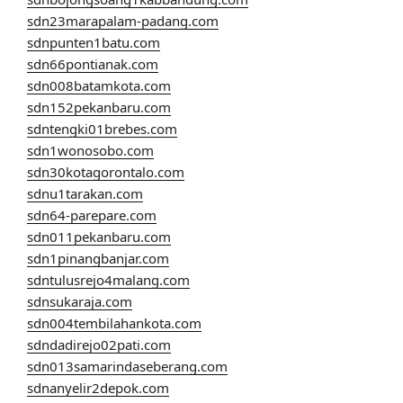
sdn23marapalam-padang.com
sdnpunten1batu.com
sdn66pontianak.com
sdn008batamkota.com
sdn152pekanbaru.com
sdntengki01brebes.com
sdn1wonosobo.com
sdn30kotagorontalo.com
sdnu1tarakan.com
sdn64-parepare.com
sdn011pekanbaru.com
sdn1pinangbanjar.com
sdntulusrejo4malang.com
sdnsukaraja.com
sdn004tembilahankota.com
sdndadirejo02pati.com
sdn013samarindaseberang.com
sdnanyelir2depok.com