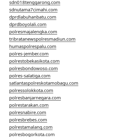
sdn018tenggarong.com
sdnutama7cimahi.com
dprdlabuhanbatu.com
dprdboyolali.com
polresmajalengka.com
tribratanewspolresmadiun.com
humaspolrespalu.com
polres-jember.com
polrestobekasikota.com
polresbondowoso.com
polres-salatiga.com
satlantaspolreskotamobagu.com
polressolokkota.com
polresbanjarnegara.com
polrestarakan.com
polresnabire.com
polresbrebes.com
polrestamalang.com
polresbogorkota.com