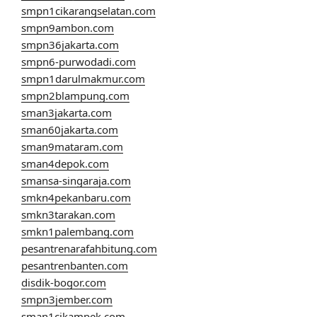
smpn1cikarangselatan.com
smpn9ambon.com
smpn36jakarta.com
smpn6-purwodadi.com
smpn1darulmakmur.com
smpn2blampung.com
sman3jakarta.com
sman60jakarta.com
sman9mataram.com
sman4depok.com
smansa-singaraja.com
smkn4pekanbaru.com
smkn3tarakan.com
smkn1palembang.com
pesantrenarafahbitung.com
pesantrenbanten.com
disdik-bogor.com
smpn3jember.com
sman1cikampek.com