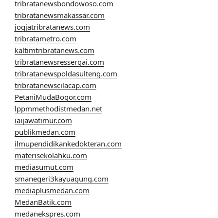
tribratanewsbondowoso.com
tribratanewsmakassar.com
jogjatribratanews.com
tribratametro.com
kaltimtribratanews.com
tribratanewsressergai.com
tribratanewspoldasulteng.com
tribratanewscilacap.com
PetaniMudaBogor.com
lppmmethodistmedan.net
iaijawatimur.com
publikmedan.com
ilmupendidikankedokteran.com
materisekolahku.com
mediasumut.com
smanegeri3kayuagung.com
mediaplusmedan.com
MedanBatik.com
medanekspres.com