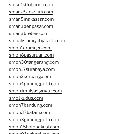
smkn1situbondo.com
sman-3-madiun.com
sman5makassar.com
sman3denpasar.com
sman3brebes.com
smpalislamiyahjakarta.com
smpn1dramaga.com
smpn8pasuruan.com
smpn30tangerang.com
smpn17surabaya.com
smpn2soreang.com
smpn4gunungputri.com
smptrimulyacigugur.com
smp1kudus.com
smpn7bandung.com
smpn37batam.com
smpn3gunungputri.com
smpn15kotabekasi.com