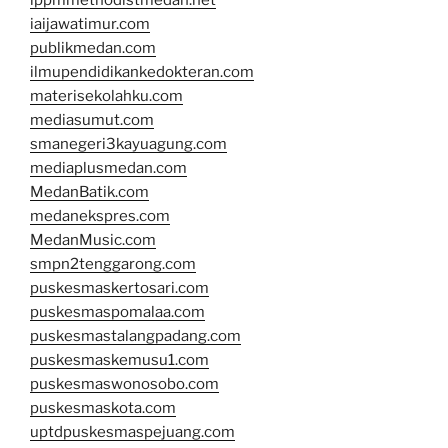
lppmmethodistmedan.net
iaijawatimur.com
publikmedan.com
ilmupendidikankedokteran.com
materisekolahku.com
mediasumut.com
smanegeri3kayuagung.com
mediaplusmedan.com
MedanBatik.com
medanekspres.com
MedanMusic.com
smpn2tenggarong.com
puskesmaskertosari.com
puskesmaspomalaa.com
puskesmastalangpadang.com
puskesmaskemusu1.com
puskesmaswonosobo.com
puskesmaskota.com
uptdpuskesmaspejuang.com