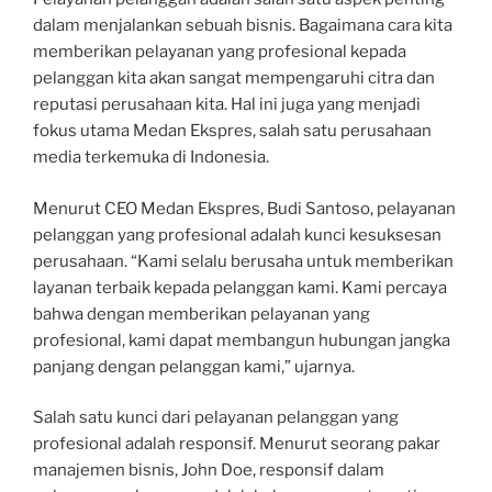
dalam menjalankan sebuah bisnis. Bagaimana cara kita
memberikan pelayanan yang profesional kepada
pelanggan kita akan sangat mempengaruhi citra dan
reputasi perusahaan kita. Hal ini juga yang menjadi
fokus utama Medan Ekspres, salah satu perusahaan
media terkemuka di Indonesia.
Menurut CEO Medan Ekspres, Budi Santoso, pelayanan
pelanggan yang profesional adalah kunci kesuksesan
perusahaan. “Kami selalu berusaha untuk memberikan
layanan terbaik kepada pelanggan kami. Kami percaya
bahwa dengan memberikan pelayanan yang
profesional, kami dapat membangun hubungan jangka
panjang dengan pelanggan kami,” ujarnya.
Salah satu kunci dari pelayanan pelanggan yang
profesional adalah responsif. Menurut seorang pakar
manajemen bisnis, John Doe, responsif dalam