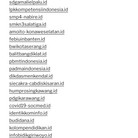
sdgamalielpalu.id
lpkkompetensiindonesia.id
smp4-nabire.id
smkn3salatiga.id
amoito-konaweselatan.id
febiuinbanten.id
bwikotaserang.id
balitbangdiklat.id
pbmtindonesia.id
padmaindonesia.id
dikdasmenkendal.id
siecakra-cabdiskisaran.id
humprosingkawang.id
pdgikarawang.id
covid19-socmed.id
identikkominfo.id
budidana.id
kolompendidikan.id
infobidikgiriwoyo.id