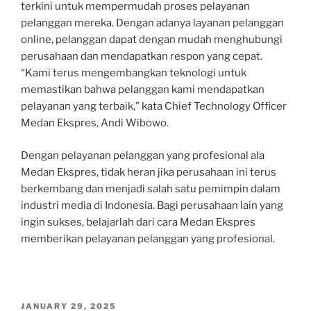
terkini untuk mempermudah proses pelayanan
pelanggan mereka. Dengan adanya layanan pelanggan
online, pelanggan dapat dengan mudah menghubungi
perusahaan dan mendapatkan respon yang cepat.
“Kami terus mengembangkan teknologi untuk
memastikan bahwa pelanggan kami mendapatkan
pelayanan yang terbaik,” kata Chief Technology Officer
Medan Ekspres, Andi Wibowo.
Dengan pelayanan pelanggan yang profesional ala
Medan Ekspres, tidak heran jika perusahaan ini terus
berkembang dan menjadi salah satu pemimpin dalam
industri media di Indonesia. Bagi perusahaan lain yang
ingin sukses, belajarlah dari cara Medan Ekspres
memberikan pelayanan pelanggan yang profesional.
POSTED
JANUARY 29, 2025