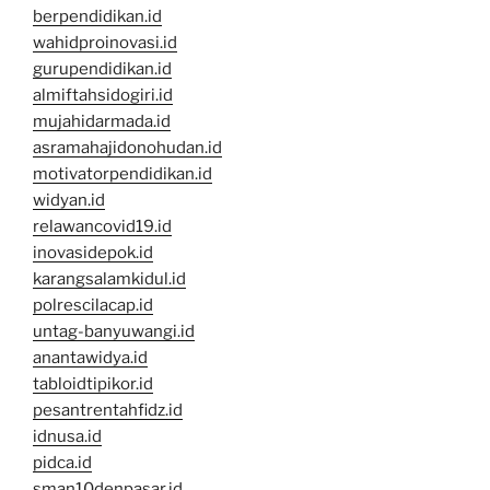
berpendidikan.id
wahidproinovasi.id
gurupendidikan.id
almiftahsidogiri.id
mujahidarmada.id
asramahajidonohudan.id
motivatorpendidikan.id
widyan.id
relawancovid19.id
inovasidepok.id
karangsalamkidul.id
polrescilacap.id
untag-banyuwangi.id
anantawidya.id
tabloidtipikor.id
pesantrentahfidz.id
idnusa.id
pidca.id
sman10denpasar.id