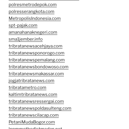
polresmetrodepok.com
polresserangkota.com
MetropolisIndonesia.com
spt-pajak.com
amanahanaknegeri.com
sma1jember.info
tribratanewsacehjaya.com
tribratanewsponorogo.com
tribratanewspemalang.com
tribratanewsbondowoso.com
tribratanewsmakassar.com
jogjatribratanews.com
tribratametro.com
kaltimtribratanews.com
tribratanewsressergai.com
tribratanewspoldasulteng.com
tribratanewscilacap.com
PetaniMudaBogor.com