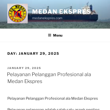
Skip
to
MEDAN EKSPRES
content
medanekspres.com
Menu
DAY:
JANUARY 29, 2025
POSTED
JANUARY 29, 2025
ON
Pelayanan Pelanggan Profesional ala
Medan Ekspres
Pelayanan Pelanggan Profesional ala Medan Ekspres
Pelayanan pelanggan adalah salah satu aspek penting