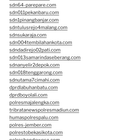
sdn64-parepare.com
sdn011pekanbaru.com
sdn1pinangbanjar.com
sdntulusrejo4malang.com
sdnsukaraja.com
sdn004tembilahankota.com
sdndadirejo02pati.com
sdn013samarindaseberang.com
sdnanyelir2depok.com
sdn018tenggarong.com
sdnutama7cimahi.com
dprdlabuhanbatu.com
dprdboyolali.com
polresmajalengka.com
tribratanewspolresmadiun.com
humaspolrespalu.com
polres-jember.com
polrestobekasikota.com