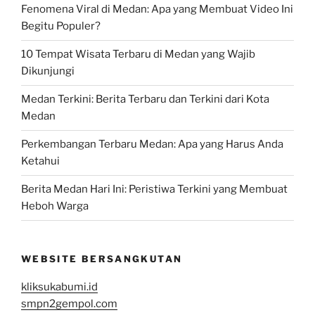
Fenomena Viral di Medan: Apa yang Membuat Video Ini
Begitu Populer?
10 Tempat Wisata Terbaru di Medan yang Wajib
Dikunjungi
Medan Terkini: Berita Terbaru dan Terkini dari Kota
Medan
Perkembangan Terbaru Medan: Apa yang Harus Anda
Ketahui
Berita Medan Hari Ini: Peristiwa Terkini yang Membuat
Heboh Warga
WEBSITE BERSANGKUTAN
kliksukabumi.id
smpn2gempol.com