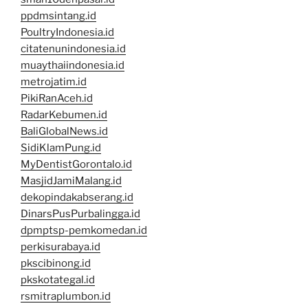
ppdmsintang.id
PoultryIndonesia.id
citatenunindonesia.id
muaythaiindonesia.id
metrojatim.id
PikiRanAceh.id
RadarKebumen.id
BaliGlobalNews.id
SidiKlamPung.id
MyDentistGorontalo.id
MasjidJamiMalang.id
dekopindakabserang.id
DinarsPusPurbalingga.id
dpmptsp-pemkomedan.id
perkisurabaya.id
pkscibinong.id
pkskotategal.id
rsmitraplumbon.id