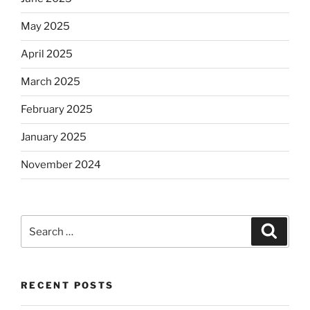
May 2025
April 2025
March 2025
February 2025
January 2025
November 2024
Search
Search
for:
RECENT POSTS