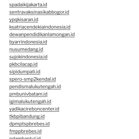
spadaikijakarta.id
sentravaksinasikabbogor.id
ypqkisaran.id
ksatriacendekiaindonesia.id
dewanpendidikanlamongan.id
byarrindonesia.id
nusumedang.id
sujokindonesia.id
pkbcilacap.id
sipidumpati.id
spero-smp2kendal.id
pendismalukutengah.id
pmbunivbatam.id
igimalukutengah.id
yadikacireboncenter.id
tkbpibandung.id
dpmptspbrebes.id
fmppbrebes.id
pdambantul.id