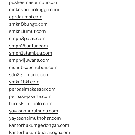
puskesmaslembur.com
dinkesprobolinggo.com
dprddumai.com
smkn8bungo.com
smkn1lumut.com
smpn3palas.com
smpn2bantur.com
smpn1atambua.com
smpn4juwana.com
dishubkabcirebon.com
sdn2girimarto.com
smkn1bkl.com
perbasimakassar.com
perbasi-jakarta.com
bareskrim-polri.com
yayasannurulhuda.com
yayasanalmuthohar.com
kantorhukumgedongan.com
kantorhukumbharasega.com