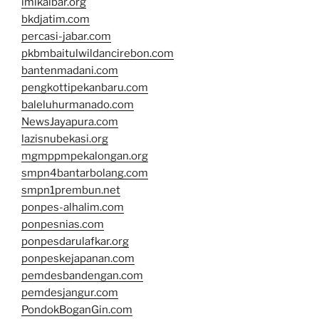
imikalbar.org
bkdjatim.com
percasi-jabar.com
pkbmbaitulwildancirebon.com
bantenmadani.com
pengkottipekanbaru.com
baleluhurmanado.com
NewsJayapura.com
lazisnubekasi.org
mgmppmpekalongan.org
smpn4bantarbolang.com
smpn1prembun.net
ponpes-alhalim.com
ponpesnias.com
ponpesdarulafkar.org
ponpeskejapanan.com
pemdesbandengan.com
pemdesjangur.com
PondokBoganGin.com