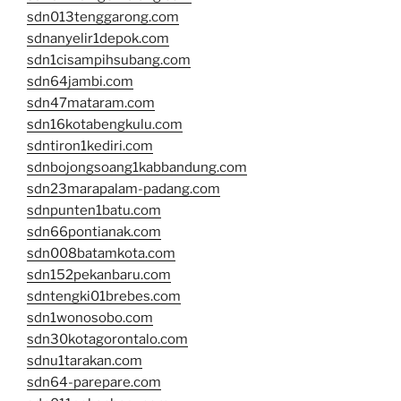
sdn013tenggarong.com
sdnanyelir1depok.com
sdn1cisampihsubang.com
sdn64jambi.com
sdn47mataram.com
sdn16kotabengkulu.com
sdntiron1kediri.com
sdnbojongsoang1kabbandung.com
sdn23marapalam-padang.com
sdnpunten1batu.com
sdn66pontianak.com
sdn008batamkota.com
sdn152pekanbaru.com
sdntengki01brebes.com
sdn1wonosobo.com
sdn30kotagorontalo.com
sdnu1tarakan.com
sdn64-parepare.com