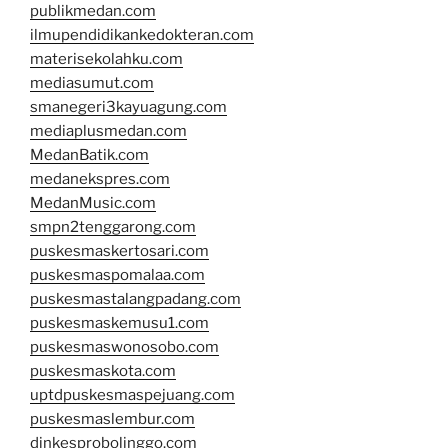
publikmedan.com
ilmupendidikankedokteran.com
materisekolahku.com
mediasumut.com
smanegeri3kayuagung.com
mediaplusmedan.com
MedanBatik.com
medanekspres.com
MedanMusic.com
smpn2tenggarong.com
puskesmaskertosari.com
puskesmaspomalaa.com
puskesmastalangpadang.com
puskesmaskemusu1.com
puskesmaswonosobo.com
puskesmaskota.com
uptdpuskesmaspejuang.com
puskesmaslembur.com
dinkesprobolinggo.com