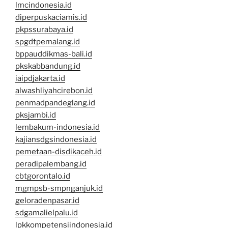
lmcindonesia.id
diperpuskaciamis.id
pkpssurabaya.id
spgdtpemalang.id
bppauddikmas-bali.id
pkskabbandung.id
iaipdjakarta.id
alwashliyahcirebon.id
penmadpandeglang.id
pksjambi.id
lembakum-indonesia.id
kajiansdgsindonesia.id
pemetaan-disdikaceh.id
peradipalembang.id
cbtgorontalo.id
mgmpsb-smpnganjuk.id
geloradenpasar.id
sdgamalielpalu.id
lpkkompetensiindonesia.id