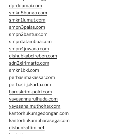
dprddumai.com
smkn8bungo.com
smkn1lumut.com
smpn3palas.com
smpn2bantur.com
smpn1atambua.com
smpn4juwana.com
dishubkabcirebon.com
sdn2girimarto.com
smkn1bkl.com
perbasimakassar.com
perbasi-jakarta.com
bareskrim-polri.com
yayasannurulhuda.com
yayasanalmuthohar.com
kantorhukumgedongan.com
kantorhukumbharasega.com
disbunkaltim.net