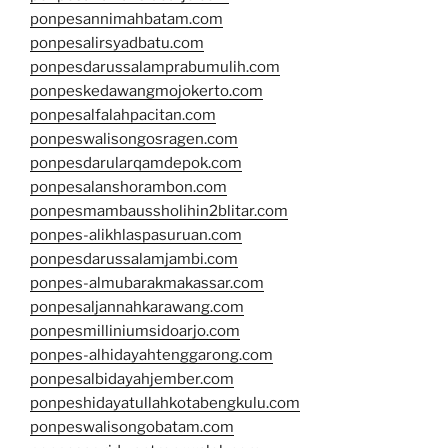
ponpesannimahbatam.com
ponpesalirsyadbatu.com
ponpesdarussalamprabumulih.com
ponpeskedawangmojokerto.com
ponpesalfalahpacitan.com
ponpeswalisongosragen.com
ponpesdarularqamdepok.com
ponpesalanshorambon.com
ponpesmambaussholihin2blitar.com
ponpes-alikhlaspasuruan.com
ponpesdarussalamjambi.com
ponpes-almubarakmakassar.com
ponpesaljannahkarawang.com
ponpesmilliniumsidoarjo.com
ponpes-alhidayahtenggarong.com
ponpesalbidayahjember.com
ponpeshidayatullahkotabengkulu.com
ponpeswalisongobatam.com