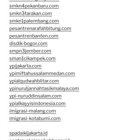
smkn4pekanbaru.com
smkn3tarakan.com
smkn1palembang.com
pesantrenarafahbitung.com
pesantrenbanten.com
disdik-bogor.com
smpn3jember.com
sman1cikampek.com
ypijakarta.com
ypimiftahussalammedan.com
ypialqudwahblitar.com
ypinuruljannahtasikmalaya.com
ypi-nuruddinsalam.com
ypialkayyisindonesia.com
imigrasi-malang.com
imigrasi-kotabumi.com
spadaikijakarta.id