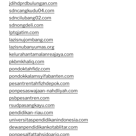
jdihdprdbulungan.com
sdncangkudu04.com
sdncilubang02.com
sdnongdeli.com
lptqjatim.com
lazisnujombang.com
lazisnubanyumas.org
kelurahantamalanreajaya.com
pkbmkhaliq.com
pondoktahfidz.com
pondokkalamsyifabanten.com
pesantrentahfizhdepok.com
ponpesaswajaan-nahdliyah.com
psbpesantren.com
rsudpasangkayu.com
pendidikan-riau.com
universitaspendidikanindonesia.com
dewanpendidikankotablitar.com
ponpesalfattahsidoarjo.com