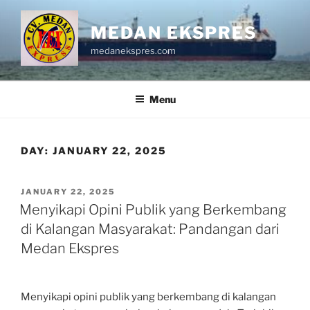
Skip
to
MEDAN EKSPRES
content
medanekspres.com
Menu
DAY:
JANUARY 22, 2025
POSTED
JANUARY 22, 2025
ON
Menyikapi Opini Publik yang Berkembang
di Kalangan Masyarakat: Pandangan dari
Medan Ekspres
Menyikapi opini publik yang berkembang di kalangan