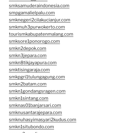
smksamuderaindonesia.com
smpgamalielpalu.com
smknegeri2cilakucianjur.com
smkmuh3purwokerto.com
tourismkabupatenmalang.com
smksore1ponorogo.com
smkn2depok.com
smkn3jepara.com
smkn8tikjayapura.com
smktisingaraja.com
smkpgri1tulungagung.com
smkn2batam.com
smkn1gondangsragen.com
smkn1sintang.com
smknas01banjarsari.com
smknusantarajepara.com
smknuhasyimasyari2kudus.com
smkn1situbondo.com