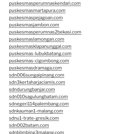
puskesmasperumnaskendari.com
puskesmasmartapura.com
puskesmaspejagoan.com
puskesmasjambon.com
puskesmasperumnas2bekasi.com
puskesmaslamongan.com
puskesmasklapanunggal.com
puskesmas-lubukbatang.com
puskesmas-cigombong.com
puskesmasdramaga.com
sdn006sungaipinang.com
sdn3kertaharjaciamis.com
sdndurungbanjar.com
sdn010sagulungbatam.com
sdnegeri114palembang.com
sdnkauman1-malang.com
sdnu1-trate-gresik.com
sdn002batam.com
sdnblimbing3malang.com