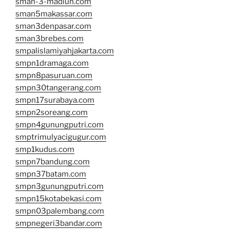
sman-3-madiun.com
sman5makassar.com
sman3denpasar.com
sman3brebes.com
smpalislamiyahjakarta.com
smpn1dramaga.com
smpn8pasuruan.com
smpn30tangerang.com
smpn17surabaya.com
smpn2soreang.com
smpn4gunungputri.com
smptrimulyacigugur.com
smp1kudus.com
smpn7bandung.com
smpn37batam.com
smpn3gunungputri.com
smpn15kotabekasi.com
smpn03palembang.com
smpnegeri3bandar.com