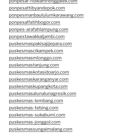
ponpesar-ridwantrenggalek.com
ponpesattibyandepok.com
ponpesmanbaululumkarawang.com
ponpesalfatihbogor.com
ponpes-arafahlampung.com
ponpestawakkaljambi.com
puskesmaspakisajijepara.com
puskesmascikampek.com
puskesmasmlonggo.com
puskesmastanjung.com
puskesmaskotasidoarjo.com
puskesmaskaranganyar.com
puskesmaskupangkota.com
puskesmasalunalunagresik.com
puskesmas-lembang.com
puskesmas-tebing.com
puskesmas-sukabumi.com
puskesmas-jonggol.com
puskesmassungaimalang.com