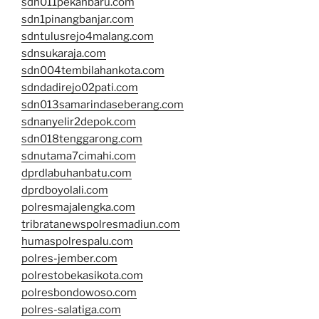
sdn011pekanbaru.com
sdn1pinangbanjar.com
sdntulusrejo4malang.com
sdnsukaraja.com
sdn004tembilahankota.com
sdndadirejo02pati.com
sdn013samarindaseberang.com
sdnanyelir2depok.com
sdn018tenggarong.com
sdnutama7cimahi.com
dprdlabuhanbatu.com
dprdboyolali.com
polresmajalengka.com
tribratanewspolresmadiun.com
humaspolrespalu.com
polres-jember.com
polrestobekasikota.com
polresbondowoso.com
polres-salatiga.com