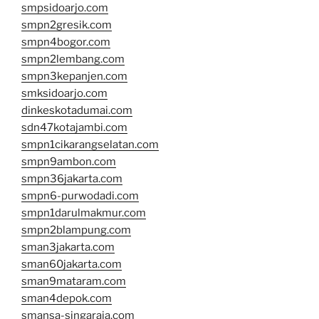
smpsidoarjo.com
smpn2gresik.com
smpn4bogor.com
smpn2lembang.com
smpn3kepanjen.com
smksidoarjo.com
dinkeskotadumai.com
sdn47kotajambi.com
smpn1cikarangselatan.com
smpn9ambon.com
smpn36jakarta.com
smpn6-purwodadi.com
smpn1darulmakmur.com
smpn2blampung.com
sman3jakarta.com
sman60jakarta.com
sman9mataram.com
sman4depok.com
smansa-singaraja.com