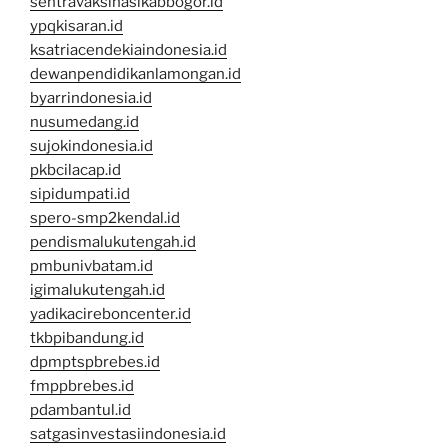
sentravaksinasikabbogor.id
ypqkisaran.id
ksatriacendekiaindonesia.id
dewanpendidikanlamongan.id
byarrindonesia.id
nusumedang.id
sujokindonesia.id
pkbcilacap.id
sipidumpati.id
spero-smp2kendal.id
pendismalukutengah.id
pmbunivbatam.id
igimalukutengah.id
yadikacireboncenter.id
tkbpibandung.id
dpmptspbrebes.id
fmppbrebes.id
pdambantul.id
satgasinvestasiindonesia.id