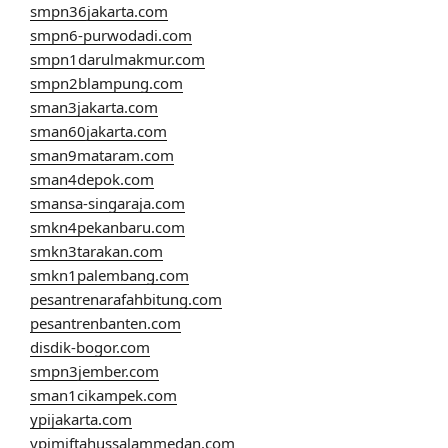
smpn36jakarta.com
smpn6-purwodadi.com
smpn1darulmakmur.com
smpn2blampung.com
sman3jakarta.com
sman60jakarta.com
sman9mataram.com
sman4depok.com
smansa-singaraja.com
smkn4pekanbaru.com
smkn3tarakan.com
smkn1palembang.com
pesantrenarafahbitung.com
pesantrenbanten.com
disdik-bogor.com
smpn3jember.com
sman1cikampek.com
ypijakarta.com
ypimiftahussalammedan.com