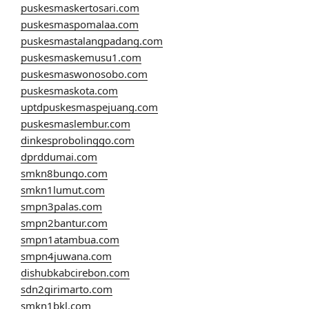
puskesmaskertosari.com
puskesmaspomalaa.com
puskesmastalangpadang.com
puskesmaskemusu1.com
puskesmaswonosobo.com
puskesmaskota.com
uptdpuskesmaspejuang.com
puskesmaslembur.com
dinkesprobolinggo.com
dprddumai.com
smkn8bungo.com
smkn1lumut.com
smpn3palas.com
smpn2bantur.com
smpn1atambua.com
smpn4juwana.com
dishubkabcirebon.com
sdn2girimarto.com
smkn1bkl.com