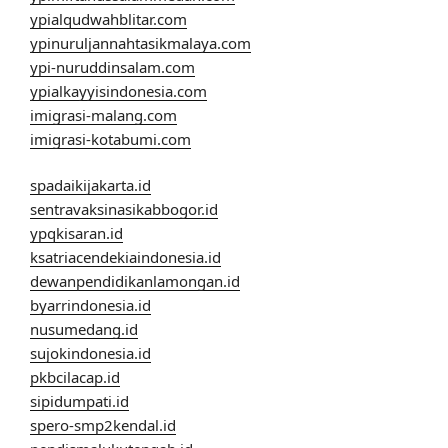
ypialqudwahblitar.com
ypinuruljannahtasikmalaya.com
ypi-nuruddinsalam.com
ypialkayyisindonesia.com
imigrasi-malang.com
imigrasi-kotabumi.com
spadaikijakarta.id
sentravaksinasikabbogor.id
ypqkisaran.id
ksatriacendekiaindonesia.id
dewanpendidikanlamongan.id
byarrindonesia.id
nusumedang.id
sujokindonesia.id
pkbcilacap.id
sipidumpati.id
spero-smp2kendal.id