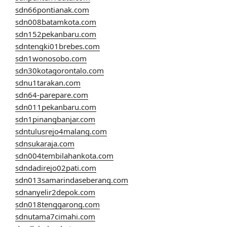
sdn66pontianak.com
sdn008batamkota.com
sdn152pekanbaru.com
sdntengki01brebes.com
sdn1wonosobo.com
sdn30kotagorontalo.com
sdnu1tarakan.com
sdn64-parepare.com
sdn011pekanbaru.com
sdn1pinangbanjar.com
sdntulusrejo4malang.com
sdnsukaraja.com
sdn004tembilahankota.com
sdndadirejo02pati.com
sdn013samarindaseberang.com
sdnanyelir2depok.com
sdn018tenggarong.com
sdnutama7cimahi.com