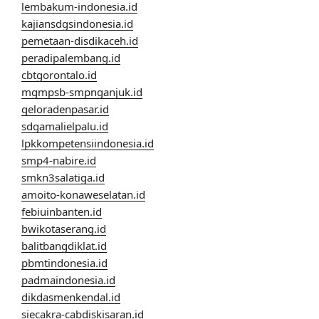
lembakum-indonesia.id
kajiansdgsindonesia.id
pemetaan-disdikaceh.id
peradipalembang.id
cbtgorontalo.id
mgmpsb-smpnganjuk.id
geloradenpasar.id
sdgamalielpalu.id
lpkkompetensiindonesia.id
smp4-nabire.id
smkn3salatiga.id
amoito-konaweselatan.id
febiuinbanten.id
bwikotaserang.id
balitbangdiklat.id
pbmtindonesia.id
padmaindonesia.id
dikdasmenkendal.id
siecakra-cabdiskisaran.id