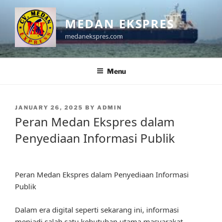
Skip
to
MEDAN EKSPRES
content
medanekspres.com
Menu
POSTED
JANUARY 26, 2025
BY
ADMIN
ON
Peran Medan Ekspres dalam
Penyediaan Informasi Publik
Peran Medan Ekspres dalam Penyediaan Informasi
Publik
Dalam era digital seperti sekarang ini, informasi
menjadi salah satu kebutuhan utama masyarakat.