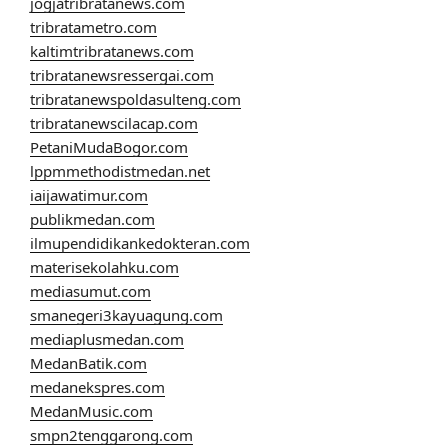
jogjatribratanews.com
tribratametro.com
kaltimtribratanews.com
tribratanewsressergai.com
tribratanewspoldasulteng.com
tribratanewscilacap.com
PetaniMudaBogor.com
lppmmethodistmedan.net
iaijawatimur.com
publikmedan.com
ilmupendidikankedokteran.com
materisekolahku.com
mediasumut.com
smanegeri3kayuagung.com
mediaplusmedan.com
MedanBatik.com
medanekspres.com
MedanMusic.com
smpn2tenggarong.com