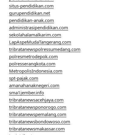
situs-pendidikan.com
gurupendidikan.net
pendidikan-anak.com
administrasipendidikan.com
sekolahalamalkarim.com
LapAspeMudaTangerang.com
tribratanewspolressumedang.com
polresmetrodepok.com
polresserangkota.com
MetropolisIndonesia.com
spt-pajak.com
amanahanaknegeri.com
sma1jember.info
tribratanewsacehjaya.com
tribratanewsponorogo.com
tribratanewspemalang.com
tribratanewsbondowoso.com
tribratanewsmakassar.com