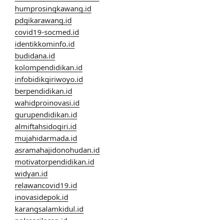
humprosingkawang.id
pdgikarawang.id
covid19-socmed.id
identikkominfo.id
budidana.id
kolompendidikan.id
infobidikgiriwoyo.id
berpendidikan.id
wahidproinovasi.id
gurupendidikan.id
almiftahsidogiri.id
mujahidarmada.id
asramahajidonohudan.id
motivatorpendidikan.id
widyan.id
relawancovid19.id
inovasidepok.id
karangsalamkidul.id