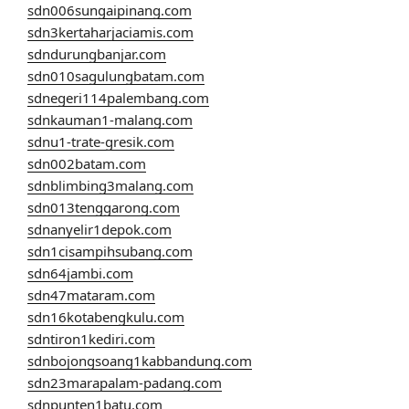
sdn006sungaipinang.com
sdn3kertaharjaciamis.com
sdndurungbanjar.com
sdn010sagulungbatam.com
sdnegeri114palembang.com
sdnkauman1-malang.com
sdnu1-trate-gresik.com
sdn002batam.com
sdnblimbing3malang.com
sdn013tenggarong.com
sdnanyelir1depok.com
sdn1cisampihsubang.com
sdn64jambi.com
sdn47mataram.com
sdn16kotabengkulu.com
sdntiron1kediri.com
sdnbojongsoang1kabbandung.com
sdn23marapalam-padang.com
sdnpunten1batu.com