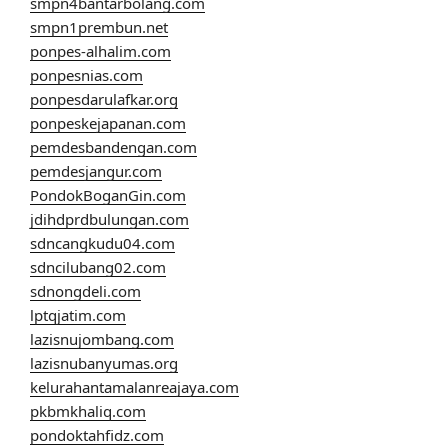
smpn4bantarbolang.com
smpn1prembun.net
ponpes-alhalim.com
ponpesnias.com
ponpesdarulafkar.org
ponpeskejapanan.com
pemdesbandengan.com
pemdesjangur.com
PondokBoganGin.com
jdihdprdbulungan.com
sdncangkudu04.com
sdncilubang02.com
sdnongdeli.com
lptqjatim.com
lazisnujombang.com
lazisnubanyumas.org
kelurahantamalanreajaya.com
pkbmkhaliq.com
pondoktahfidz.com