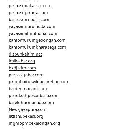
perbasimakassar.com
perbasi-jakarta.com
bareskrim-polri.com
yayasannurulhuda.com
yayasanalmuthohar.com
kantorhukumgedongan.com
kantorhukumbharasega.com
disbunkaltim.net
imikalbar.org
bkdjatim.com
percasi-jabar.com
pkbmbaitulwildancirebon.com
bantenmadani.com
pengkottipekanbaru.com
baleluhurmanado.com
NewsJayapura.com
lazisnubekasi.org
mgmppmpekalongan.org