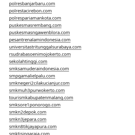
polresbanjarbaru.com
polrestacirebon.com
polrespariamankota.com
puskesmasrembang.com
puskesmasngawenblora.com
pesantrenalamindonesia.com
universitastritunggalsurabaya.com
rsudrabasoenimojokerto.com
sekolahtinggi.com
smksamuderaindonesia.com
smpgamalielpalu.com
smknegeri2cilakucianjur.com
smkmuh3purwokerto.com
tourismkabupatenmalang.com
smksore1ponorogo.com
smkn2depok.com
smkn3jepara.com
smkn8tikjayapura.com
smktisingaraja.com