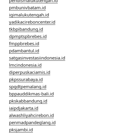
pendismalukutengah.id
pmbunivbatam.id
igimalukutengah.id
yadikacireboncenter.id
tkbpibandung.id
dpmptspbrebes.id
fmppbrebes.id
pdambantul.id
satgasinvestasiindonesia.id
lmcindonesia.id
diperpuskaciamis.id
pkpssurabaya.id
spgdtpemalang.id
bppauddikmas-bali.id
pkskabbandung.id
iaipdjakarta.id
alwashliyahcirebon.id
penmadpandeglang.id
pksjambi.id