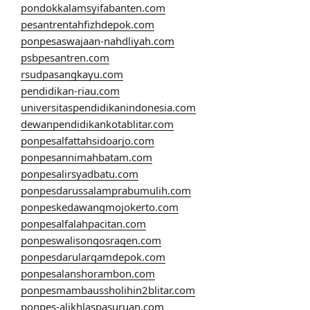
pondokkalamsyifabanten.com
pesantrentahfizhdepok.com
ponpesaswajaan-nahdliyah.com
psbpesantren.com
rsudpasangkayu.com
pendidikan-riau.com
universitaspendidikanindonesia.com
dewanpendidikankotablitar.com
ponpesalfattahsidoarjo.com
ponpesannimahbatam.com
ponpesalirsyadbatu.com
ponpesdarussalamprabumulih.com
ponpeskedawangmojokerto.com
ponpesalfalahpacitan.com
ponpeswalisongosragen.com
ponpesdarularqamdepok.com
ponpesalanshorambon.com
ponpesmambaussholihin2blitar.com
ponpes-alikhlaspasuruan.com