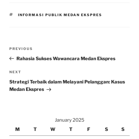
TAGS
INFORMASI PUBLIK MEDAN EKSPRES
Post
Previous
PREVIOUS
navigation
Post
Rahasia Sukses Wawancara Medan Ekspres
Next
NEXT
Post
Strategi Terbaik dalam Melayani Pelanggan: Kasus
Medan Ekspres
January 2025
M
T
W
T
F
S
S