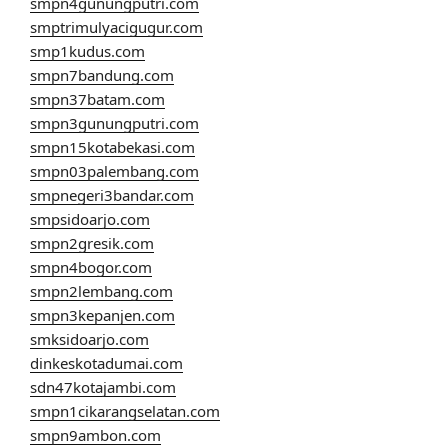
smpn4gunungputri.com
smptrimulyacigugur.com
smp1kudus.com
smpn7bandung.com
smpn37batam.com
smpn3gunungputri.com
smpn15kotabekasi.com
smpn03palembang.com
smpnegeri3bandar.com
smpsidoarjo.com
smpn2gresik.com
smpn4bogor.com
smpn2lembang.com
smpn3kepanjen.com
smksidoarjo.com
dinkeskotadumai.com
sdn47kotajambi.com
smpn1cikarangselatan.com
smpn9ambon.com