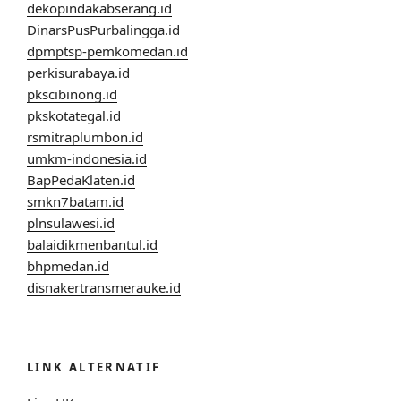
dekopindakabserang.id
DinarsPusPurbalingga.id
dpmptsp-pemkomedan.id
perkisurabaya.id
pkscibinong.id
pkskotategal.id
rsmitraplumbon.id
umkm-indonesia.id
BapPedaKlaten.id
smkn7batam.id
plnsulawesi.id
balaidikmenbantul.id
bhpmedan.id
disnakertransmerauke.id
LINK ALTERNATIF