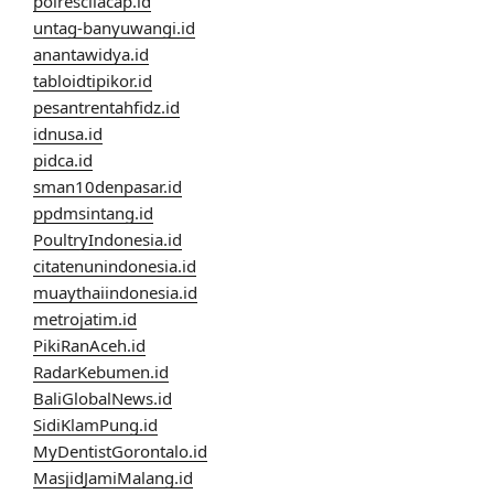
polrescilacap.id
untag-banyuwangi.id
anantawidya.id
tabloidtipikor.id
pesantrentahfidz.id
idnusa.id
pidca.id
sman10denpasar.id
ppdmsintang.id
PoultryIndonesia.id
citatenunindonesia.id
muaythaiindonesia.id
metrojatim.id
PikiRanAceh.id
RadarKebumen.id
BaliGlobalNews.id
SidiKlamPung.id
MyDentistGorontalo.id
MasjidJamiMalang.id