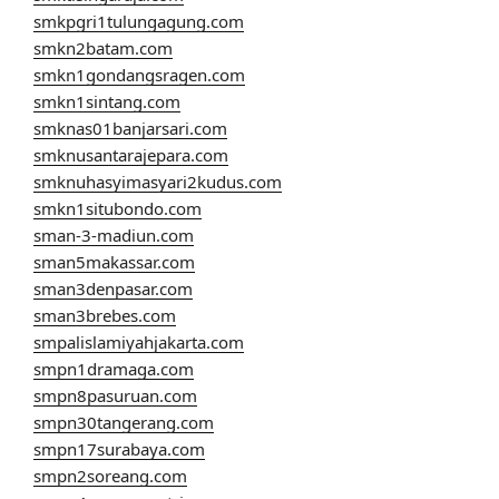
smkpgri1tulungagung.com
smkn2batam.com
smkn1gondangsragen.com
smkn1sintang.com
smknas01banjarsari.com
smknusantarajepara.com
smknuhasyimasyari2kudus.com
smkn1situbondo.com
sman-3-madiun.com
sman5makassar.com
sman3denpasar.com
sman3brebes.com
smpalislamiyahjakarta.com
smpn1dramaga.com
smpn8pasuruan.com
smpn30tangerang.com
smpn17surabaya.com
smpn2soreang.com