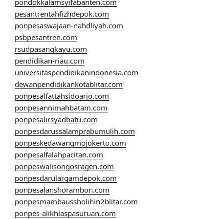
pondokkalamsyifabanten.com
pesantrentahfizhdepok.com
ponpesaswajaan-nahdliyah.com
psbpesantren.com
rsudpasangkayu.com
pendidikan-riau.com
universitaspendidikanindonesia.com
dewanpendidikankotablitar.com
ponpesalfattahsidoarjo.com
ponpesannimahbatam.com
ponpesalirsyadbatu.com
ponpesdarussalamprabumulih.com
ponpeskedawangmojokerto.com
ponpesalfalahpacitan.com
ponpeswalisongosragen.com
ponpesdarularqamdepok.com
ponpesalanshorambon.com
ponpesmambaussholihin2blitar.com
ponpes-alikhlaspasuruan.com