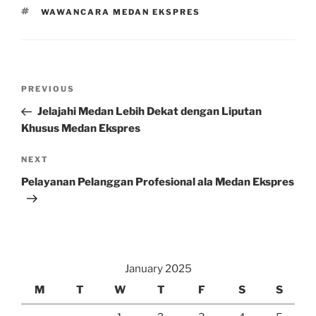
TAGS
WAWANCARA MEDAN EKSPRES
Post
Previous
PREVIOUS
navigation
Post
Jelajahi Medan Lebih Dekat dengan Liputan
Khusus Medan Ekspres
Next
NEXT
Post
Pelayanan Pelanggan Profesional ala Medan Ekspres
January 2025
M
T
W
T
F
S
S