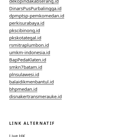
dekopindakabserang.id
DinarsPusPurbalingga.id
dpmptsp-pemkomedan.id
perkisurabaya.id
pkscibinong.id
pkskotategal.id
rsmitraplumbon.id
umkm-indonesia.id
BapPedaKlaten.id
smkn7batam.id
plnsulawesi.id
balaidikmenbantul.id
bhpmedan.id
disnakertransmerauke.id
LINK ALTERNATIF
Live HK