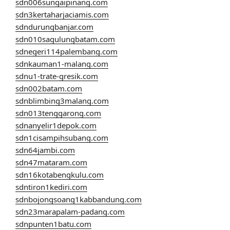
sdn006sungaipinang.com
sdn3kertaharjaciamis.com
sdndurungbanjar.com
sdn010sagulungbatam.com
sdnegeri114palembang.com
sdnkauman1-malang.com
sdnu1-trate-gresik.com
sdn002batam.com
sdnblimbing3malang.com
sdn013tenggarong.com
sdnanyelir1depok.com
sdn1cisampihsubang.com
sdn64jambi.com
sdn47mataram.com
sdn16kotabengkulu.com
sdntiron1kediri.com
sdnbojongsoang1kabbandung.com
sdn23marapalam-padang.com
sdnpunten1batu.com