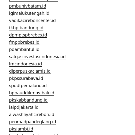
pmbunivbatam.id
igimalukutengah.id
yadikacireboncenter.id
tkbpibandung.id
dpmptspbrebes.id
fmppbrebes.id
pdambantul.id
satgasinvestasiindonesia.id
lmcindonesia.id
diperpuskaciamis.id
pkpssurabaya.id
spgdtpemalang.id
bppauddikmas-bali.id
pkskabbandung.id
iaipdjakarta.id
alwashliyahcirebon.id
penmadpandeglang.id
pksjambi.id