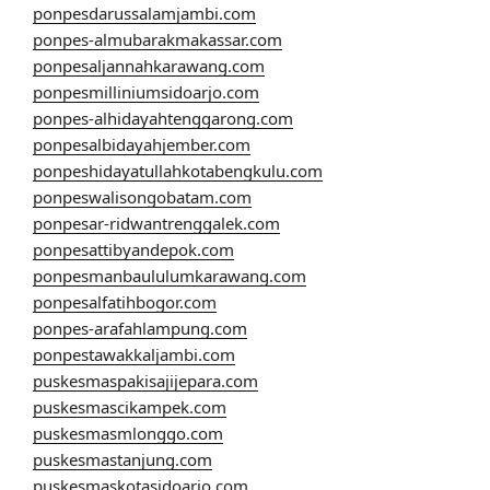
ponpesdarussalamjambi.com
ponpes-almubarakmakassar.com
ponpesaljannahkarawang.com
ponpesmilliniumsidoarjo.com
ponpes-alhidayahtenggarong.com
ponpesalbidayahjember.com
ponpeshidayatullahkotabengkulu.com
ponpeswalisongobatam.com
ponpesar-ridwantrenggalek.com
ponpesattibyandepok.com
ponpesmanbaululumkarawang.com
ponpesalfatihbogor.com
ponpes-arafahlampung.com
ponpestawakkaljambi.com
puskesmaspakisajijepara.com
puskesmascikampek.com
puskesmasmlonggo.com
puskesmastanjung.com
puskesmaskotasidoarjo.com