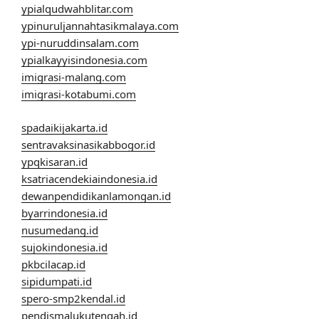
ypialqudwahblitar.com
ypinuruljannahtasikmalaya.com
ypi-nuruddinsalam.com
ypialkayyisindonesia.com
imigrasi-malang.com
imigrasi-kotabumi.com
spadaikijakarta.id
sentravaksinasikabbogor.id
ypqkisaran.id
ksatriacendekiaindonesia.id
dewanpendidikanlamongan.id
byarrindonesia.id
nusumedang.id
sujokindonesia.id
pkbcilacap.id
sipidumpati.id
spero-smp2kendal.id
pendismalukutengah.id