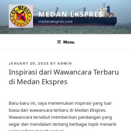
Skip
to
MEDAN EKSPRES
content
medanekspres.com
Menu
POSTED
JANUARY 29, 2025
BY
ADMIN
ON
Inspirasi dari Wawancara Terbaru
di Medan Ekspres
Baru-baru ini, saya menemukan inspirasi yang luar
biasa dari wawancara terbaru di Medan Ekspres.
Wawancara tersebut memberikan pandangan yang
segar dan mendalam tentang berbagai topik menarik