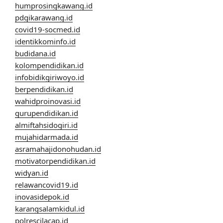
humprosingkawang.id
pdgikarawang.id
covid19-socmed.id
identikkominfo.id
budidana.id
kolompendidikan.id
infobidikgiriwoyo.id
berpendidikan.id
wahidproinovasi.id
gurupendidikan.id
almiftahsidogiri.id
mujahidarmada.id
asramahajidonohudan.id
motivatorpendidikan.id
widyan.id
relawancovid19.id
inovasidepok.id
karangsalamkidul.id
polrescilacap.id