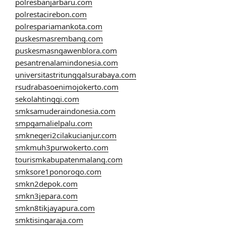
polresbanjarbaru.com
polrestacirebon.com
polrespariamankota.com
puskesmasrembang.com
puskesmasngawenblora.com
pesantrenalamindonesia.com
universitastritunggalsurabaya.com
rsudrabasoenimojokerto.com
sekolahtinggi.com
smksamuderaindonesia.com
smpgamalielpalu.com
smknegeri2cilakucianjur.com
smkmuh3purwokerto.com
tourismkabupatenmalang.com
smksore1ponorogo.com
smkn2depok.com
smkn3jepara.com
smkn8tikjayapura.com
smktisingaraja.com