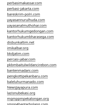
perbasimakassar.com
perbasi-jakarta.com
bareskrim-polri.com
yayasannurulhuda.com
yayasanalmuthohar.com
kantorhukumgedongan.com
kantorhukumbharasega.com
disbunkaltim.net
imikalbar.org
bkdjatim.com
percasi-jabar.com
pkbmbaitulwildancirebon.com
bantenmadani.com
pengkottipekanbaru.com
baleluhurmanado.com
NewsJayapura.com
lazisnubekasi.org
mgmppmpekalongan.org
smpn4bantarbolang.com