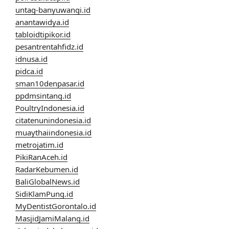
untag-banyuwangi.id
anantawidya.id
tabloidtipikor.id
pesantrentahfidz.id
idnusa.id
pidca.id
sman10denpasar.id
ppdmsintang.id
PoultryIndonesia.id
citatenunindonesia.id
muaythaiindonesia.id
metrojatim.id
PikiRanAceh.id
RadarKebumen.id
BaliGlobalNews.id
SidiKlamPung.id
MyDentistGorontalo.id
MasjidJamiMalang.id