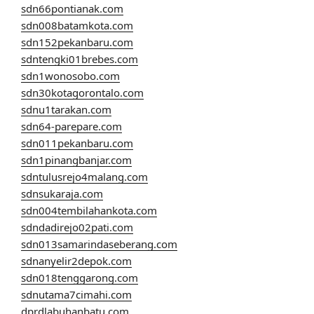
sdn66pontianak.com
sdn008batamkota.com
sdn152pekanbaru.com
sdntengki01brebes.com
sdn1wonosobo.com
sdn30kotagorontalo.com
sdnu1tarakan.com
sdn64-parepare.com
sdn011pekanbaru.com
sdn1pinangbanjar.com
sdntulusrejo4malang.com
sdnsukaraja.com
sdn004tembilahankota.com
sdndadirejo02pati.com
sdn013samarindaseberang.com
sdnanyelir2depok.com
sdn018tenggarong.com
sdnutama7cimahi.com
dprdlabuhanbatu.com