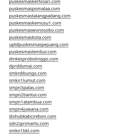
puskesmaskertosari.com
puskesmaspomalaa.com
puskesmastalangpadang.com
puskesmaskemusu1.com
puskesmaswonosobo.com
puskesmaskota.com
uptdpuskesmaspejuang.com
puskesmaslembur.com
dinkesprobolinggo.com
dprddumai.com
smkn8bungo.com
smkn1lumut.com
smpn3palas.com
smpn2bantur.com
smpn1atambua.com
smpn4juwana.com
dishubkabcirebon.com
sdn2girimarto.com
smkn1bkl.com