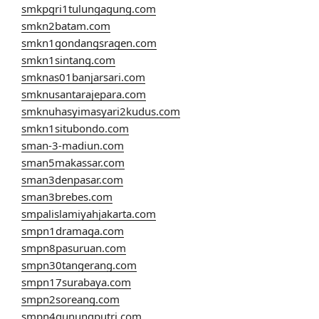
smkpgri1tulungagung.com
smkn2batam.com
smkn1gondangsragen.com
smkn1sintang.com
smknas01banjarsari.com
smknusantarajepara.com
smknuhasyimasyari2kudus.com
smkn1situbondo.com
sman-3-madiun.com
sman5makassar.com
sman3denpasar.com
sman3brebes.com
smpalislamiyahjakarta.com
smpn1dramaga.com
smpn8pasuruan.com
smpn30tangerang.com
smpn17surabaya.com
smpn2soreang.com
smpn4gunungputri.com