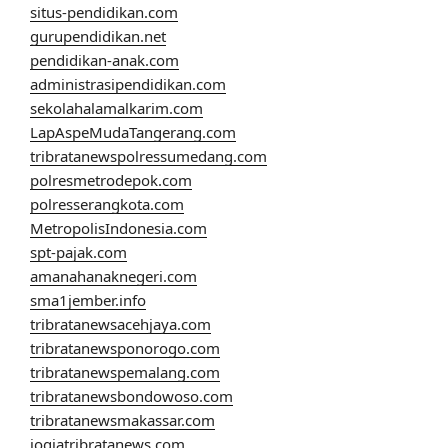
situs-pendidikan.com
gurupendidikan.net
pendidikan-anak.com
administrasipendidikan.com
sekolahalamalkarim.com
LapAspeMudaTangerang.com
tribratanewspolressumedang.com
polresmetrodepok.com
polresserangkota.com
MetropolisIndonesia.com
spt-pajak.com
amanahanaknegeri.com
sma1jember.info
tribratanewsacehjaya.com
tribratanewsponorogo.com
tribratanewspemalang.com
tribratanewsbondowoso.com
tribratanewsmakassar.com
jogjatribratanews.com