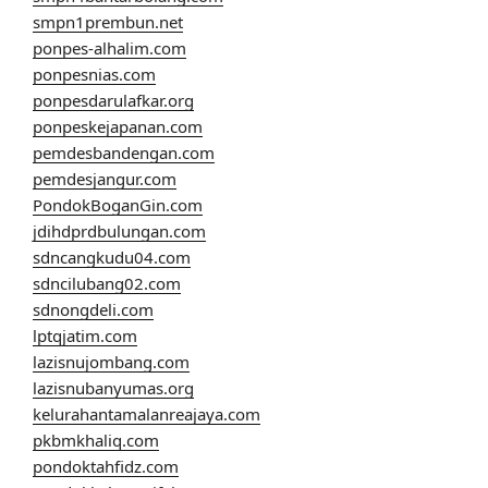
smpn1prembun.net
ponpes-alhalim.com
ponpesnias.com
ponpesdarulafkar.org
ponpeskejapanan.com
pemdesbandengan.com
pemdesjangur.com
PondokBoganGin.com
jdihdprdbulungan.com
sdncangkudu04.com
sdncilubang02.com
sdnongdeli.com
lptqjatim.com
lazisnujombang.com
lazisnubanyumas.org
kelurahantamalanreajaya.com
pkbmkhaliq.com
pondoktahfidz.com