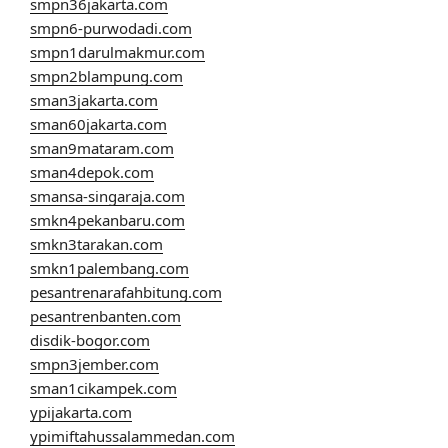
smpn36jakarta.com
smpn6-purwodadi.com
smpn1darulmakmur.com
smpn2blampung.com
sman3jakarta.com
sman60jakarta.com
sman9mataram.com
sman4depok.com
smansa-singaraja.com
smkn4pekanbaru.com
smkn3tarakan.com
smkn1palembang.com
pesantrenarafahbitung.com
pesantrenbanten.com
disdik-bogor.com
smpn3jember.com
sman1cikampek.com
ypijakarta.com
ypimiftahussalammedan.com