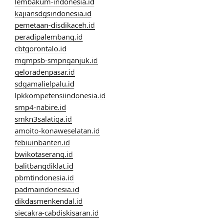
lembakum-indonesia.id
kajiansdgsindonesia.id
pemetaan-disdikaceh.id
peradipalembang.id
cbtgorontalo.id
mgmpsb-smpnganjuk.id
geloradenpasar.id
sdgamalielpalu.id
lpkkompetensiindonesia.id
smp4-nabire.id
smkn3salatiga.id
amoito-konaweselatan.id
febiuinbanten.id
bwikotaserang.id
balitbangdiklat.id
pbmtindonesia.id
padmaindonesia.id
dikdasmenkendal.id
siecakra-cabdiskisaran.id