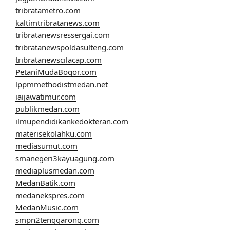
tribratametro.com
kaltimtribratanews.com
tribratanewsressergai.com
tribratanewspoldasulteng.com
tribratanewscilacap.com
PetaniMudaBogor.com
lppmmethodistmedan.net
iaijawatimur.com
publikmedan.com
ilmupendidikankedokteran.com
materisekolahku.com
mediasumut.com
smanegeri3kayuagung.com
mediaplusmedan.com
MedanBatik.com
medanekspres.com
MedanMusic.com
smpn2tenggarong.com