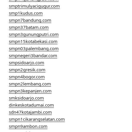
smptrimulyacigugur.com
smp1kudus.com
smpn7bandung.com
smpn37batam.com
smpn3gunungputri.com
smpn15kotabekasi.com
smpn03palembang.com
smpnegeri3bandar.com
smpsidoarjo.com
smpn2gresik.com
smpn4bogor.com
smpn2lembang.com
smpn3kepanjen.com
smksidoarjo.com
dinkeskotadumai.com
sdn47kotajambi.com
smpn1cikarangselatan.com
smpn9ambon.com