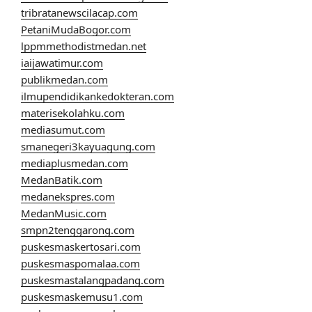
tribratanewscilacap.com
PetaniMudaBogor.com
lppmmethodistmedan.net
iaijawatimur.com
publikmedan.com
ilmupendidikankedokteran.com
materisekolahku.com
mediasumut.com
smanegeri3kayuagung.com
mediaplusmedan.com
MedanBatik.com
medanekspres.com
MedanMusic.com
smpn2tenggarong.com
puskesmaskertosari.com
puskesmaspomalaa.com
puskesmastalangpadang.com
puskesmaskemusu1.com