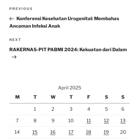
Post
Previous
PREVIOUS
navigation
Post
Konferensi Kesehatan Urogenital: Membahas
Ancaman Infeksi Anak
Next
NEXT
Post
RAKERNAS-PIT PABMI 2024: Kekuatan dari Dalam
April 2025
M
T
W
T
F
S
S
1
2
3
4
5
6
7
8
9
10
11
12
13
14
15
16
17
18
19
20