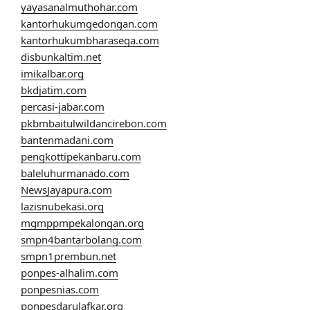
yayasanalmuthohar.com
kantorhukumgedongan.com
kantorhukumbharasega.com
disbunkaltim.net
imikalbar.org
bkdjatim.com
percasi-jabar.com
pkbmbaitulwildancirebon.com
bantenmadani.com
pengkottipekanbaru.com
baleluhurmanado.com
NewsJayapura.com
lazisnubekasi.org
mgmppmpekalongan.org
smpn4bantarbolang.com
smpn1prembun.net
ponpes-alhalim.com
ponpesnias.com
ponpesdarulafkar.org