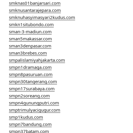
smknas01banjarsari.com
smknusantarajepara.com
smknuhasyimasyari2kudus.com
smkn1situbondo.com
sman-3-madiun.com
sman5makassar.com
sman3denpasar.com
sman3brebes.com
smpalislamiyahjakarta.com
smpn1dramaga.com
smpn8pasuruan.com
smpn30tangerang.com
smpn17surabaya.com
smpn2soreang.com
smpn4gunungputri.com
smptrimulyacigugur.com
smp1kudus.com
smpn7bandung.com
smpn37batam.com