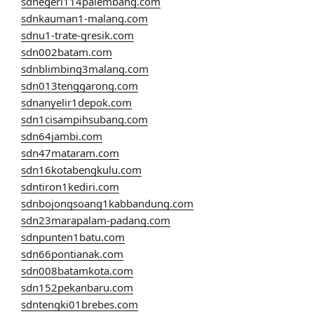
sdnegeri114palembang.com
sdnkauman1-malang.com
sdnu1-trate-gresik.com
sdn002batam.com
sdnblimbing3malang.com
sdn013tenggarong.com
sdnanyelir1depok.com
sdn1cisampihsubang.com
sdn64jambi.com
sdn47mataram.com
sdn16kotabengkulu.com
sdntiron1kediri.com
sdnbojongsoang1kabbandung.com
sdn23marapalam-padang.com
sdnpunten1batu.com
sdn66pontianak.com
sdn008batamkota.com
sdn152pekanbaru.com
sdntengki01brebes.com