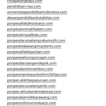
rsudpasangkayu.com
pendidikan-riau.com
universitaspendidikanindonesia.com
dewanpendidikankotablitar.com
ponpesalfattahsidoarjo.com
ponpesannimahbatam.com
ponpesalirsyadbatu.com
ponpesdarussalamprabumulih.com
ponpeskedawangmojokerto.com
ponpesalfalahpacitan.com
ponpeswalisongosragen.com
ponpesdarularqamdepok.com
ponpesalanshorambon.com
ponpesmambaussholihin2blitar.com
ponpes-alikhlaspasuruan.com
ponpesdarussalamjambi.com
ponpes-almubarakmakassar.com
ponpesaljannahkarawang.com
ponpesmilliniumsidoarjo.com