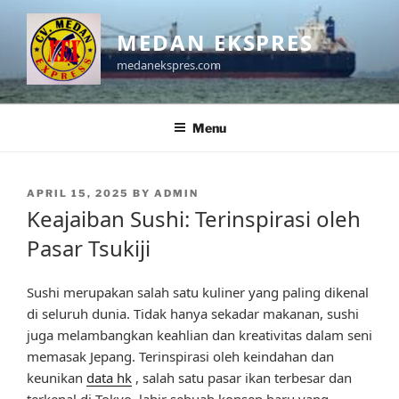
Skip
to
MEDAN EKSPRES
content
medanekspres.com
Menu
POSTED
APRIL 15, 2025
BY
ADMIN
ON
Keajaiban Sushi: Terinspirasi oleh
Pasar Tsukiji
Sushi merupakan salah satu kuliner yang paling dikenal
di seluruh dunia. Tidak hanya sekadar makanan, sushi
juga melambangkan keahlian dan kreativitas dalam seni
memasak Jepang. Terinspirasi oleh keindahan dan
keunikan
data hk
, salah satu pasar ikan terbesar dan