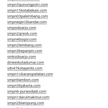
smpn3gunungputri.com
smpn15kotabekasi.com
smpn03palembang.com
smpnegeri3bandar.com
smpsidoarjo.com
smpn2gresik.com
smpn4bogor.com
smpn2lembang.com
smpn3kepanjen.com
smksidoarjo.com
dinkeskotadumai.com
sdn47kotajambi.com
smpn1cikarangselatan.com
smpn9ambon.com
smpn36jakarta.com
smpn6-purwodadi.com
smpn1darulmakmur.com
smpn2blampung.com