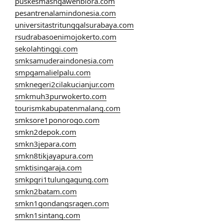
puskesmasngawenblora.com
pesantrenalamindonesia.com
universitastritunggalsurabaya.com
rsudrabasoenimojokerto.com
sekolahtinggi.com
smksamuderaindonesia.com
smpgamalielpalu.com
smknegeri2cilakucianjur.com
smkmuh3purwokerto.com
tourismkabupatenmalang.com
smksore1ponorogo.com
smkn2depok.com
smkn3jepara.com
smkn8tikjayapura.com
smktisingaraja.com
smkpgri1tulungagung.com
smkn2batam.com
smkn1gondangsragen.com
smkn1sintang.com