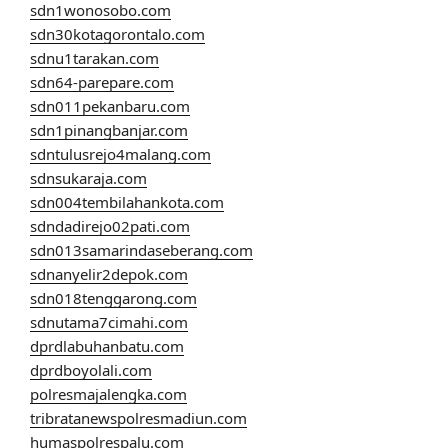
sdn1wonosobo.com
sdn30kotagorontalo.com
sdnu1tarakan.com
sdn64-parepare.com
sdn011pekanbaru.com
sdn1pinangbanjar.com
sdntulusrejo4malang.com
sdnsukaraja.com
sdn004tembilahankota.com
sdndadirejo02pati.com
sdn013samarindaseberang.com
sdnanyelir2depok.com
sdn018tenggarong.com
sdnutama7cimahi.com
dprdlabuhanbatu.com
dprdboyolali.com
polresmajalengka.com
tribratanewspolresmadiun.com
humaspolrespalu.com