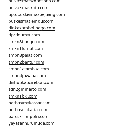
puskesmaswonosobo.com
puskesmaskota.com
uptdpuskesmaspejuang.com
puskesmaslembur.com
dinkesprobolinggo.com
dprddumai.com
smkn8bungo.com
smkn1lumut.com
smpn3palas.com
smpn2bantur.com
smpn1atambua.com
smpn4juwana.com
dishubkabcirebon.com
sdn2girimarto.com
smkn1bkl.com
perbasimakassar.com
perbasi-jakarta.com
bareskrim-polri.com
yayasannurulhuda.com