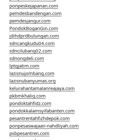
ponpeskejapanan.com
pemdesbandengan.com
pemdesjangur.com
PondokBoganGin.com
jdihdprdbulungan.com
sdncangkudu04.com
sdncilubang02.com
sdnongdeli.com
lptqjatim.com
lazisnujombang.com
lazisnubanyumas.org
kelurahantamalanreajaya.com
pkbmkhaliq.com
pondoktahfidz.com
pondokkalamsyifabanten.com
pesantrentahfizhdepok.com
ponpesaswajaan-nahdliyah.com
psbpesantren.com