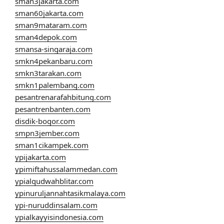
sman3jakarta.com
sman60jakarta.com
sman9mataram.com
sman4depok.com
smansa-singaraja.com
smkn4pekanbaru.com
smkn3tarakan.com
smkn1palembang.com
pesantrenarafahbitung.com
pesantrenbanten.com
disdik-bogor.com
smpn3jember.com
sman1cikampek.com
ypijakarta.com
ypimiftahussalammedan.com
ypialqudwahblitar.com
ypinuruljannahtasikmalaya.com
ypi-nuruddinsalam.com
ypialkayyisindonesia.com