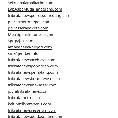
sekolahalamalkarim.com
LapAspeMudaTangerang.com
tribratanewspolressumedang.com
polresmetrodepok.com
polresserangkota.com
MetropolisIndonesia.com
spt-pajak.com
amanahanaknegeri.com
sma1jember.info
tribratanewsacehjaya.com
tribratanewsponorogo.com
tribratanewspemalang.com
tribratanewsbondowoso.com
tribratanewsmakassar.com
jogjatribratanews.com
tribratametro.com
kaltimtribratanews.com
tribratanewsressergai.com
tribratanewspoldasulteng.com