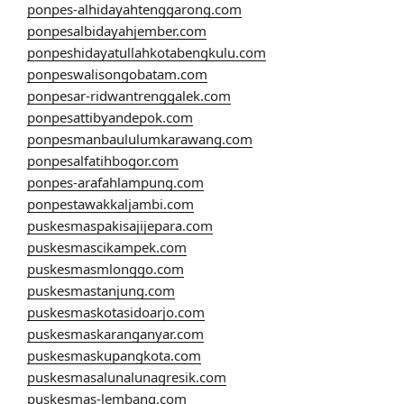
ponpes-alhidayahtenggarong.com
ponpesalbidayahjember.com
ponpeshidayatullahkotabengkulu.com
ponpeswalisongobatam.com
ponpesar-ridwantrenggalek.com
ponpesattibyandepok.com
ponpesmanbaululumkarawang.com
ponpesalfatihbogor.com
ponpes-arafahlampung.com
ponpestawakkaljambi.com
puskesmaspakisajijepara.com
puskesmascikampek.com
puskesmasmlonggo.com
puskesmastanjung.com
puskesmaskotasidoarjo.com
puskesmaskaranganyar.com
puskesmaskupangkota.com
puskesmasalunalunagresik.com
puskesmas-lembang.com