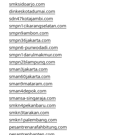
smksidoarjo.com
dinkeskotadumai.com
sdn47kotajambi.com
smpn1cikarangselatan.com
smpn9ambon.com
smpn36jakarta.com
smpn6-purwodadi.com
smpn1darulmakmur.com
smpn2blampung.com
sman3jakarta.com
sman60jakarta.com
sman9mataram.com
sman4depok.com
smansa-singaraja.com
smkn4pekanbaru.com
smkn3tarakan.com
smkn1palembang.com
pesantrenarafahbitung.com
pesantrenbanten.com