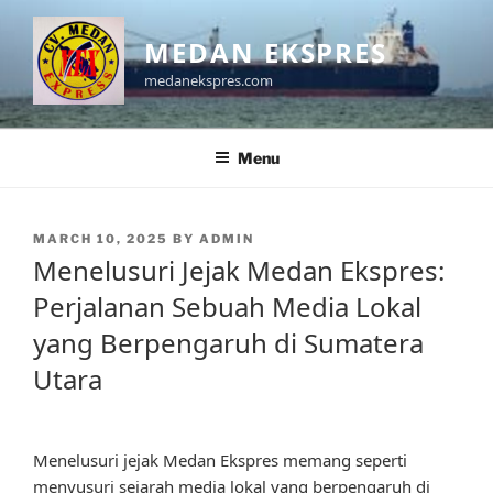
Skip
to
MEDAN EKSPRES
content
medanekspres.com
Menu
POSTED
MARCH 10, 2025
BY
ADMIN
ON
Menelusuri Jejak Medan Ekspres:
Perjalanan Sebuah Media Lokal
yang Berpengaruh di Sumatera
Utara
Menelusuri jejak Medan Ekspres memang seperti
menyusuri sejarah media lokal yang berpengaruh di