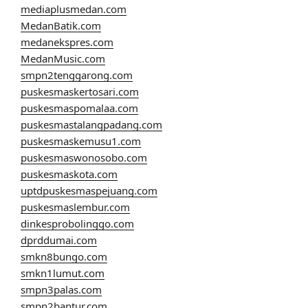
mediaplusmedan.com
MedanBatik.com
medanekspres.com
MedanMusic.com
smpn2tenggarong.com
puskesmaskertosari.com
puskesmaspomalaa.com
puskesmastalangpadang.com
puskesmaskemusu1.com
puskesmaswonosobo.com
puskesmaskota.com
uptdpuskesmaspejuang.com
puskesmaslembur.com
dinkesprobolinggo.com
dprddumai.com
smkn8bungo.com
smkn1lumut.com
smpn3palas.com
smpn2bantur.com