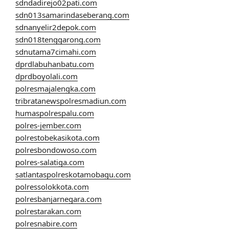
sdndadirejo02pati.com
sdn013samarindaseberang.com
sdnanyelir2depok.com
sdn018tenggarong.com
sdnutama7cimahi.com
dprdlabuhanbatu.com
dprdboyolali.com
polresmajalengka.com
tribratanewspolresmadiun.com
humaspolrespalu.com
polres-jember.com
polrestobekasikota.com
polresbondowoso.com
polres-salatiga.com
satlantaspolreskotamobagu.com
polressolokkota.com
polresbanjarnegara.com
polrestarakan.com
polresnabire.com