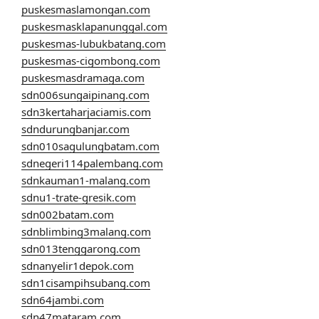
puskesmaslamongan.com
puskesmasklapanunggal.com
puskesmas-lubukbatang.com
puskesmas-cigombong.com
puskesmasdramaga.com
sdn006sungaipinang.com
sdn3kertaharjaciamis.com
sdndurungbanjar.com
sdn010sagulungbatam.com
sdnegeri114palembang.com
sdnkauman1-malang.com
sdnu1-trate-gresik.com
sdn002batam.com
sdnblimbing3malang.com
sdn013tenggarong.com
sdnanyelir1depok.com
sdn1cisampihsubang.com
sdn64jambi.com
sdn47mataram.com