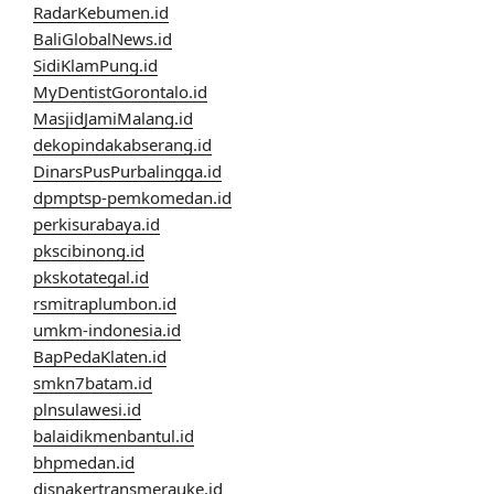
RadarKebumen.id
BaliGlobalNews.id
SidiKlamPung.id
MyDentistGorontalo.id
MasjidJamiMalang.id
dekopindakabserang.id
DinarsPusPurbalingga.id
dpmptsp-pemkomedan.id
perkisurabaya.id
pkscibinong.id
pkskotategal.id
rsmitraplumbon.id
umkm-indonesia.id
BapPedaKlaten.id
smkn7batam.id
plnsulawesi.id
balaidikmenbantul.id
bhpmedan.id
disnakertransmerauke.id