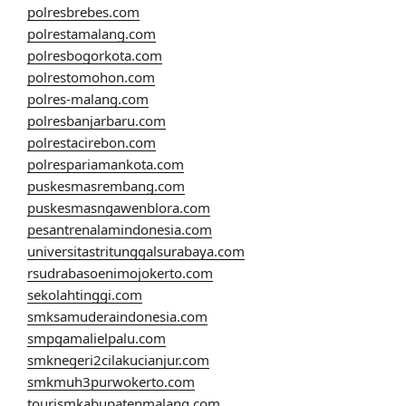
polresbrebes.com
polrestamalang.com
polresbogorkota.com
polrestomohon.com
polres-malang.com
polresbanjarbaru.com
polrestacirebon.com
polrespariamankota.com
puskesmasrembang.com
puskesmasngawenblora.com
pesantrenalamindonesia.com
universitastritunggalsurabaya.com
rsudrabasoenimojokerto.com
sekolahtinggi.com
smksamuderaindonesia.com
smpgamalielpalu.com
smknegeri2cilakucianjur.com
smkmuh3purwokerto.com
tourismkabupatenmalang.com