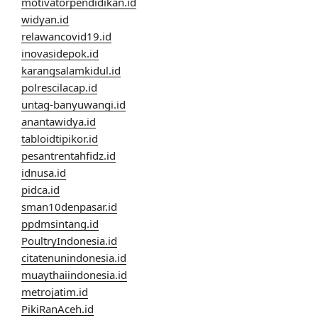
motivatorpendidikan.id
widyan.id
relawancovid19.id
inovasidepok.id
karangsalamkidul.id
polrescilacap.id
untag-banyuwangi.id
anantawidya.id
tabloidtipikor.id
pesantrentahfidz.id
idnusa.id
pidca.id
sman10denpasar.id
ppdmsintang.id
PoultryIndonesia.id
citatenunindonesia.id
muaythaiindonesia.id
metrojatim.id
PikiRanAceh.id