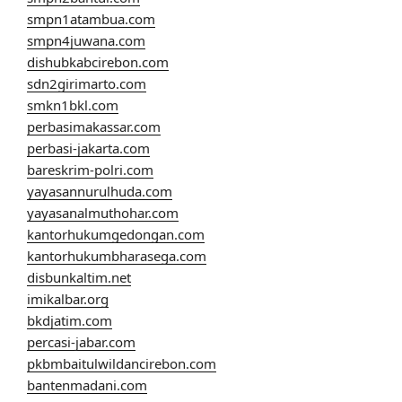
smpn1atambua.com
smpn4juwana.com
dishubkabcirebon.com
sdn2girimarto.com
smkn1bkl.com
perbasimakassar.com
perbasi-jakarta.com
bareskrim-polri.com
yayasannurulhuda.com
yayasanalmuthohar.com
kantorhukumgedongan.com
kantorhukumbharasega.com
disbunkaltim.net
imikalbar.org
bkdjatim.com
percasi-jabar.com
pkbmbaitulwildancirebon.com
bantenmadani.com