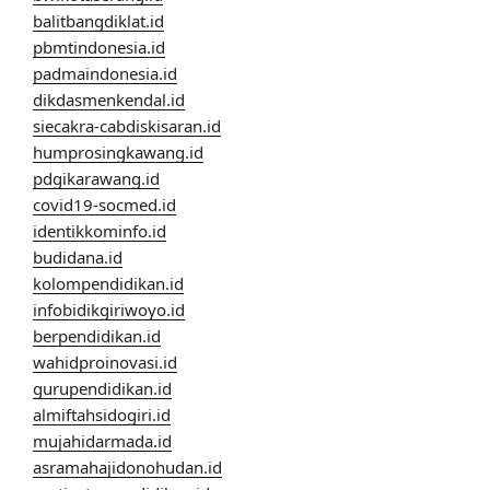
balitbangdiklat.id
pbmtindonesia.id
padmaindonesia.id
dikdasmenkendal.id
siecakra-cabdiskisaran.id
humprosingkawang.id
pdgikarawang.id
covid19-socmed.id
identikkominfo.id
budidana.id
kolompendidikan.id
infobidikgiriwoyo.id
berpendidikan.id
wahidproinovasi.id
gurupendidikan.id
almiftahsidogiri.id
mujahidarmada.id
asramahajidonohudan.id