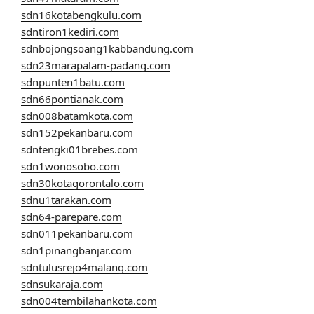
sdn16kotabengkulu.com
sdntiron1kediri.com
sdnbojongsoang1kabbandung.com
sdn23marapalam-padang.com
sdnpunten1batu.com
sdn66pontianak.com
sdn008batamkota.com
sdn152pekanbaru.com
sdntengki01brebes.com
sdn1wonosobo.com
sdn30kotagorontalo.com
sdnu1tarakan.com
sdn64-parepare.com
sdn011pekanbaru.com
sdn1pinangbanjar.com
sdntulusrejo4malang.com
sdnsukaraja.com
sdn004tembilahankota.com