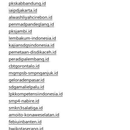
pkskabbandung.id
iaipdjakarta.id
alwashliyahcirebon.id
penmadpandeglang.id
pksjambi.id
lembakum-indonesia.id
kajiansdgsindonesia.id
pemetaan-disdikaceh.id
peradipalembang.id
cbtgorontalo.id
mgmpsb-smpnganjuk.id
geloradenpasar.id
sdgamalielpalu.id
lpkkompetensiindonesia.id
smp4-nabire.id
smkn3salatiga.id
amoito-konaweselatan.id
febiuinbanten.id
bwikotaserang.id