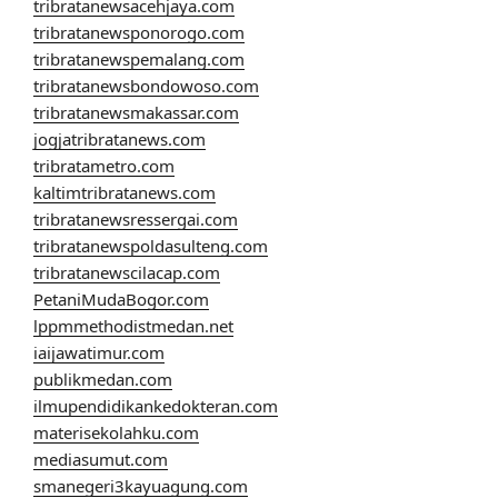
tribratanewsacehjaya.com
tribratanewsponorogo.com
tribratanewspemalang.com
tribratanewsbondowoso.com
tribratanewsmakassar.com
jogjatribratanews.com
tribratametro.com
kaltimtribratanews.com
tribratanewsressergai.com
tribratanewspoldasulteng.com
tribratanewscilacap.com
PetaniMudaBogor.com
lppmmethodistmedan.net
iaijawatimur.com
publikmedan.com
ilmupendidikankedokteran.com
materisekolahku.com
mediasumut.com
smanegeri3kayuagung.com