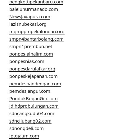
pengkottipekanbaru.com
baleluhurmanado.com
NewsJayapura.com
lazisnubekasi.org
mgmppmpekalongan.org
smpn4bantarbolang.com
smpn1prembun.net
ponpes-alhalim.com
ponpesnias.com
ponpesdarulafkar.org
ponpeskejapanan.com
pemdesbandengan.com
pemdesjangur.com
PondokBoganGin.com
jdihdprdbulungan.com
sdncangkudu04.com
sdncilubang02.com
sdnongdeli.com
lptqjatim.com