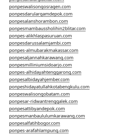
ponpeswalisongosragen.com
ponpesdarularqamdepok.com
ponpesalanshorambon.com
ponpesmambaussholihin2blitar.com
ponpes-alikhlaspasuruan.com
ponpesdarussalamjambi.com
ponpes-almubarakmakassar.com
ponpesaljannahkarawang.com
ponpesmilliniumsidoarjo.com
ponpes-alhidayahtenggarong.com
ponpesalbidayahjember.com
ponpeshidayatullahkotabengkulu.com
ponpeswalisongobatam.com
ponpesar-ridwantrenggalek.com
ponpesattibyandepok.com
ponpesmanbaululumkarawang.com
ponpesalfatihbogor.com
ponpes-arafahlampung.com