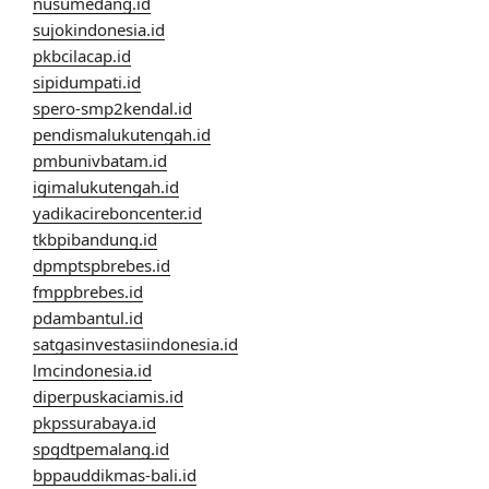
nusumedang.id
sujokindonesia.id
pkbcilacap.id
sipidumpati.id
spero-smp2kendal.id
pendismalukutengah.id
pmbunivbatam.id
igimalukutengah.id
yadikacireboncenter.id
tkbpibandung.id
dpmptspbrebes.id
fmppbrebes.id
pdambantul.id
satgasinvestasiindonesia.id
lmcindonesia.id
diperpuskaciamis.id
pkpssurabaya.id
spgdtpemalang.id
bppauddikmas-bali.id