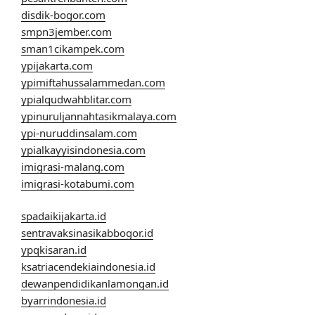
disdik-bogor.com
smpn3jember.com
sman1cikampek.com
ypijakarta.com
ypimiftahussalammedan.com
ypialqudwahblitar.com
ypinuruljannahtasikmalaya.com
ypi-nuruddinsalam.com
ypialkayyisindonesia.com
imigrasi-malang.com
imigrasi-kotabumi.com
spadaikijakarta.id
sentravaksinasikabbogor.id
ypqkisaran.id
ksatriacendekiaindonesia.id
dewanpendidikanlamongan.id
byarrindonesia.id