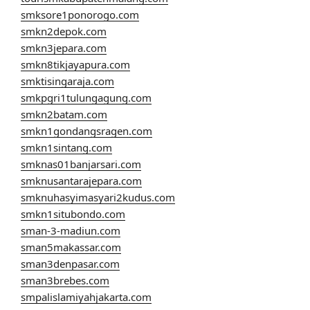
smksore1ponorogo.com
smkn2depok.com
smkn3jepara.com
smkn8tikjayapura.com
smktisingaraja.com
smkpgri1tulungagung.com
smkn2batam.com
smkn1gondangsragen.com
smkn1sintang.com
smknas01banjarsari.com
smknusantarajepara.com
smknuhasyimasyari2kudus.com
smkn1situbondo.com
sman-3-madiun.com
sman5makassar.com
sman3denpasar.com
sman3brebes.com
smpalislamiyahjakarta.com