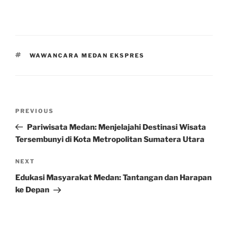
TAGS
WAWANCARA MEDAN EKSPRES
Post
Previous
PREVIOUS
navigation
Post
Pariwisata Medan: Menjelajahi Destinasi Wisata
Tersembunyi di Kota Metropolitan Sumatera Utara
Next
NEXT
Post
Edukasi Masyarakat Medan: Tantangan dan Harapan
ke Depan