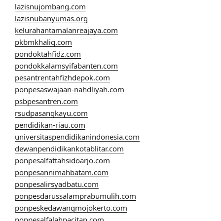
lazisnujombang.com
lazisnubanyumas.org
kelurahantamalanreajaya.com
pkbmkhaliq.com
pondoktahfidz.com
pondokkalamsyifabanten.com
pesantrentahfizhdepok.com
ponpesaswajaan-nahdliyah.com
psbpesantren.com
rsudpasangkayu.com
pendidikan-riau.com
universitaspendidikanindonesia.com
dewanpendidikankotablitar.com
ponpesalfattahsidoarjo.com
ponpesannimahbatam.com
ponpesalirsyadbatu.com
ponpesdarussalamprabumulih.com
ponpeskedawangmojokerto.com
ponpesalfalahpacitan.com