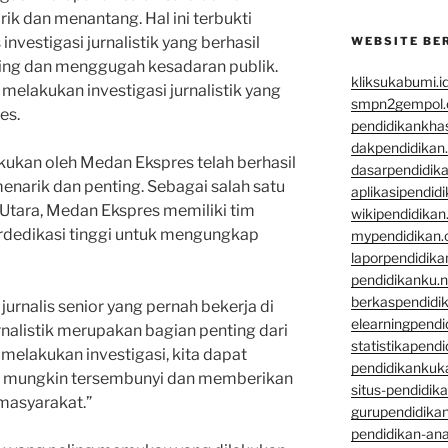
ik dan menantang. Hal ini terbukti
nvestigasi jurnalistik yang berhasil
WEBSITE BE
ing dan menggugah kesadaran publik.
kliksukabumi.i
 melakukan investigasi jurnalistik yang
smpn2gempol
es.
pendidikankha
dakpendidikan
lakukan oleh Medan Ekspres telah berhasil
dasarpendidik
narik dan penting. Sebagai salah satu
aplikasipendid
Utara, Medan Ekspres memiliki tim
wikipendidika
rdedikasi tinggi untuk mengungkap
mypendidikan
laporpendidik
pendidikanku.n
berkaspendidi
jurnalis senior yang pernah bekerja di
elearningpend
rnalistik merupakan bagian penting dari
statistikapend
 melakukan investigasi, kita dapat
pendidikankuk
 mungkin tersembunyi dan memberikan
situs-pendidik
masyarakat.”
gurupendidikan
pendidikan-an