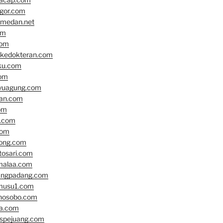
gor.com
tmedan.net
om
com
nkedokteran.com
ku.com
om
yuagung.com
an.com
om
.com
com
ong.com
osari.com
alaa.com
angpadang.com
musu1.com
nosobo.com
a.com
spejuang.com