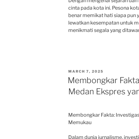
Dengan mengenal sejarah dan 
cinta pada kota ini. Pesona kot
benar memikat hati siapa pun 
lewatkan kesempatan untuk me
menikmati segala yang ditawa
POSTED
MARCH 7, 2025
ON
Membongkar Fakta: I
Medan Ekspres y
Membongkar Fakta: Investigasi
Memukau
Dalam dunia jurnalisme, inves