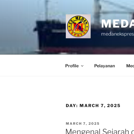
Skip
to
content
MED
medanekspre
Profile
Pelayanan
Med
DAY:
MARCH 7, 2025
POSTED
MARCH 7, 2025
ON
Mengenal Sejarah 