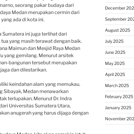
emarno, seorang pakar budaya dari
December 20
budaya Medan merupakan cermin dari
September 20
ang ada di kota ini.
August 2025
 Sumatera ini juga terlihat dari
tua yang masih terawat dengan baik.
July 2025
tana Maimun dan Mesjid Raya Medan
June 2025
alu yang gemilang. Menurut arsitek
gunan-bangunan tersebut merupakan
May 2025
jaga dan dilestarikan.
April 2025
miliki keindahan alam yang memukau.
March 2025
ng Sibayak, Medan menawarkan
February 2025
ak terlupakan. Menurut Dr. Indra
dari Universitas Sumatera Utara,
January 2025
kan anugerah yang harus dijaga dengan
November 20