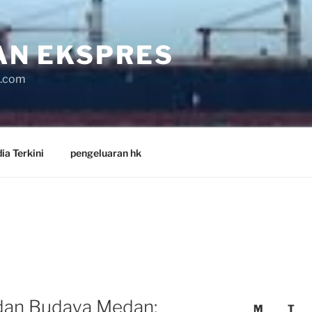
AN EKSPRES
s.com
ia Terkini
pengeluaran hk
dan Budaya Medan:
M
T