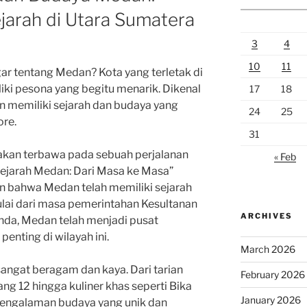
jarah di Utara Sumatera
3
4
10
11
 tentang Medan? Kota yang terletak di
iki pesona yang begitu menarik. Dikenal
17
18
n memiliki sejarah dan budaya yang
24
25
ore.
31
akan terbawa pada sebuah perjalanan
« Feb
ejarah Medan: Dari Masa ke Masa”
an bahwa Medan telah memiliki sejarah
lai dari masa pemerintahan Kesultanan
ARCHIVES
anda, Medan telah menjadi pusat
nting di wilayah ini.
March 2026
sangat beragam dan kaya. Dari tarian
February 2026
ang 12 hingga kuliner khas seperti Bika
January 2026
ngalaman budaya yang unik dan