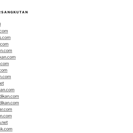
RSANGKUTAN
d
.com
s.com
.com
an.com
ikan.com
n.com
.com
an.com
et
kan.com
idikan.com
idikan.com
ar.com
an.com
.net
ak.com