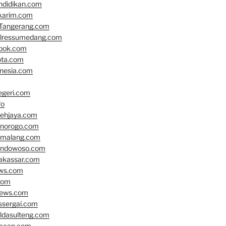
ndidikan.com
karim.com
Tangerang.com
olressumedang.com
epok.com
ota.com
onesia.com
geri.com
fo
cehjaya.com
onorogo.com
emalang.com
ondowoso.com
akassar.com
ews.com
com
news.com
ssergai.com
oldasulteng.com
lacap.com