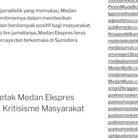
PetaniMudaBo
 jurnalistik yang memukau, Medan
lppmmethodis
komitmennya dalam memberikan
iaijawatimur.c
dan berdampak positif bagi masyarakat.
publikmedan.
i tim jurnalisnya, Medan Ekspres terus
ilmupendidika
ercaya dan terkemuka di Sumatera
materisekolah
mediasumut.c
smanegeri3ka
mediaplusmed
MedanBatik.c
medanekspres
MedanMusic.
smpn2tenggar
puskesmaskert
Cetak Medan Ekspres
puskesmaspom
Kritisisme Masyarakat
puskesmastal
puskesmaske
puskesmaswo
puskesmaskot
uptdpuskesma