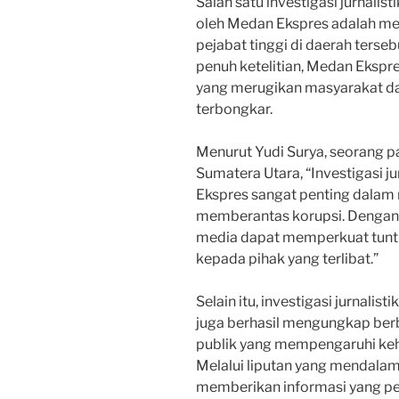
Salah satu investigasi jurnali
oleh Medan Ekspres adalah me
pejabat tinggi di daerah terse
penuh ketelitian, Medan Ekspre
yang merugikan masyarakat d
terbongkar.
Menurut Yudi Surya, seorang p
Sumatera Utara, “Investigasi j
Ekspres sangat penting dala
memberantas korupsi. Dengan
media dapat memperkuat tunt
kepada pihak yang terlibat.”
Selain itu, investigasi jurnali
juga berhasil mengungkap berb
publik yang mempengaruhi keh
Melalui liputan yang mendala
memberikan informasi yang pen