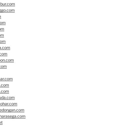
bur.com
nggo.com
m
com
om
om
com
a.com
.com
bon.com
.com
ar.com
a.com
i.com
uda.com
hohar.com
edongan.com
harasega.com
et