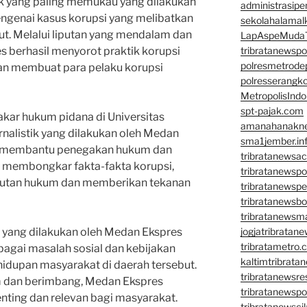
stik yang paling memukau yang dilakukan
administrasipe
ngenai kasus korupsi yang melibatkan
sekolahalamal
but. Melalui liputan yang mendalam dan
LapAspeMuda
tribratanewsp
s berhasil menyorot praktik korupsi
polresmetrod
an membuat para pelaku korupsi
polresserangk
MetropolisInd
spt-pajak.com
akar hukum pidana di Universitas
amanahanakne
urnalistik yang dilakukan oleh Medan
sma1jember.in
m membantu penegakan hukum dan
tribratanewsa
 membongkar fakta-fakta korupsi,
tribratanewsp
utan hukum dan memberikan tekanan
tribratanewsp
tribratanewsb
tribratanewsm
jogjatribratan
stik yang dilakukan oleh Medan Ekspres
tribratametro.
agai masalah sosial dan kebijakan
kaltimtribrata
idupan masyarakat di daerah tersebut.
tribratanewsre
m dan berimbang, Medan Ekspres
tribratanewsp
ting dan relevan bagi masyarakat.
tribratanewsci