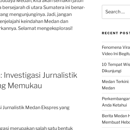
budaya Medan, kita akan semakin jatuh
a bersejarah di utara Sumatera ini benar-
Search
for:
yang mengunjunginya. Jadi, jangan
njelajahi keindahan Medan dan
rkannya. Selamat mengeksplorasi!
RECENT POS
Fenomena Vira
Video Ini Begit
10 Tempat Wis
Dikunjungi
nvestigasi Jurnalistik
Medan Terkini: 
ang Memukau
Medan
Perkembangan 
Anda Ketahui
 Jurnalistik Medan Ekspres yang
Berita Medan Ha
Membuat Hebo
tigasi merupakan salah satu bentuk