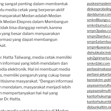
puskesmaslem
ang sangat penting dalam membentuk
dinkesproboli
atu media cetak yang berperan aktif
dprddumai.co
 masyarakat Medan adalah Medan
smkn8bungo.
etak Medan Ekspres dalam Membangun
smkn1lumut.c
idak bisa dianggap remeh, karena
smpn3palas.c
n yang besar dalam menyuarakan
smpn2bantur.
formasi yang dapat membangun
smpn1atambu
kat.
smpn4juwana
dishubkabcire
. Hatta Taliwang, media cetak memiliki
sdn2girimarto
 informasi yang lebih mendalam dan
smkn1bkl.com
perbasimakass
dia elektronik. Hal ini membuat media
perbasi-jakart
s, memiliki pengaruh yang cukup besar
bareskrim-polr
itisisme masyarakat. “Dengan informasi
yayasannurulh
dan mendalam, masyarakat menjadi lebih
yayasanalmut
dan mempertanyakan hal-hal yang
kantorhukumg
r Dr. Hatta.
kantorhukumb
disbunkaltim.n
satu media cetak terkemuka di Medan