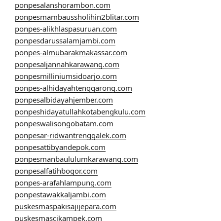
ponpesalanshorambon.com
ponpesmambaussholihin2blitar.com
ponpes-alikhlaspasuruan.com
ponpesdarussalamjambi.com
ponpes-almubarakmakassar.com
ponpesaljannahkarawang.com
ponpesmilliniumsidoarjo.com
ponpes-alhidayahtenggarong.com
ponpesalbidayahjember.com
ponpeshidayatullahkotabengkulu.com
ponpeswalisongobatam.com
ponpesar-ridwantrenggalek.com
ponpesattibyandepok.com
ponpesmanbaululumkarawang.com
ponpesalfatihbogor.com
ponpes-arafahlampung.com
ponpestawakkaljambi.com
puskesmaspakisajijepara.com
puskesmascikampek.com