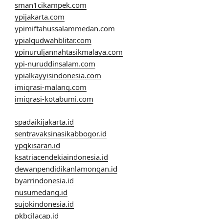
sman1cikampek.com
ypijakarta.com
ypimiftahussalammedan.com
ypialqudwahblitar.com
ypinuruljannahtasikmalaya.com
ypi-nuruddinsalam.com
ypialkayyisindonesia.com
imigrasi-malang.com
imigrasi-kotabumi.com
spadaikijakarta.id
sentravaksinasikabbogor.id
ypqkisaran.id
ksatriacendekiaindonesia.id
dewanpendidikanlamongan.id
byarrindonesia.id
nusumedang.id
sujokindonesia.id
pkbcilacap.id