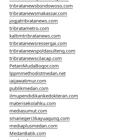
tribratanewsbondowoso.com
tribratanewsmakassar.com
jogjatribratanews.com
tribratametro.com
kaltimtribratanews.com
tribratanewsressergai.com
tribratanewspoldasulteng.com
tribratanewscilacap.com
PetaniMudaBogor.com
lppmmethodistmedan.net
iaijawatimur.com
publikmedan.com
ilmupendidikankedokteran.com
materisekolahku.com
mediasumut.com
smanegeri3kayuagung.com
mediaplusmedan.com
MedanBatik.com