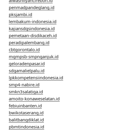
alwashliyahcirebon.id
penmadpandeglang.id
pksjambi.id
lembakum-indonesia.id
kajiansdgsindonesia.id
pemetaan-disdikaceh.id
peradipalembang.id
cbtgorontalo.id
mgmpsb-smpnganjuk.id
geloradenpasar.id
sdgamalielpalu.id
lpkkompetensiindonesia.id
smp4-nabire.id
smkn3salatiga.id
amoito-konaweselatan.id
febiuinbanten.id
bwikotaserang.id
balitbangdiklat.id
pbmtindonesia.id