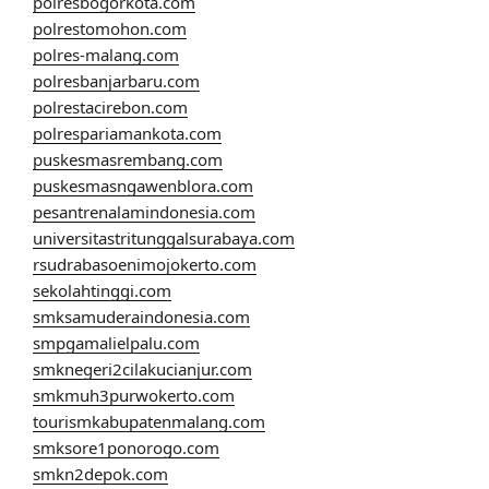
polresbogorkota.com
polrestomohon.com
polres-malang.com
polresbanjarbaru.com
polrestacirebon.com
polrespariamankota.com
puskesmasrembang.com
puskesmasngawenblora.com
pesantrenalamindonesia.com
universitastritunggalsurabaya.com
rsudrabasoenimojokerto.com
sekolahtinggi.com
smksamuderaindonesia.com
smpgamalielpalu.com
smknegeri2cilakucianjur.com
smkmuh3purwokerto.com
tourismkabupatenmalang.com
smksore1ponorogo.com
smkn2depok.com