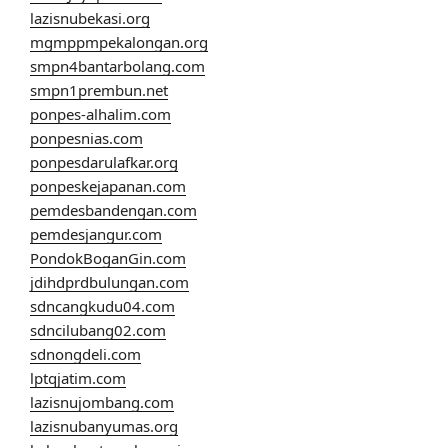
lazisnubekasi.org
mgmppmpekalongan.org
smpn4bantarbolang.com
smpn1prembun.net
ponpes-alhalim.com
ponpesnias.com
ponpesdarulafkar.org
ponpeskejapanan.com
pemdesbandengan.com
pemdesjangur.com
PondokBoganGin.com
jdihdprdbulungan.com
sdncangkudu04.com
sdncilubang02.com
sdnongdeli.com
lptqjatim.com
lazisnujombang.com
lazisnubanyumas.org