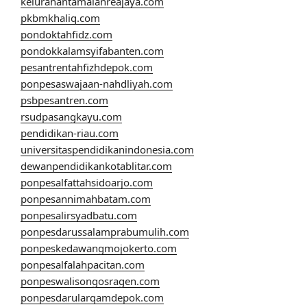
kelurahantamalanreajaya.com
pkbmkhaliq.com
pondoktahfidz.com
pondokkalamsyifabanten.com
pesantrentahfizhdepok.com
ponpesaswajaan-nahdliyah.com
psbpesantren.com
rsudpasangkayu.com
pendidikan-riau.com
universitaspendidikanindonesia.com
dewanpendidikankotablitar.com
ponpesalfattahsidoarjo.com
ponpesannimahbatam.com
ponpesalirsyadbatu.com
ponpesdarussalamprabumulih.com
ponpeskedawangmojokerto.com
ponpesalfalahpacitan.com
ponpeswalisongosragen.com
ponpesdarularqamdepok.com