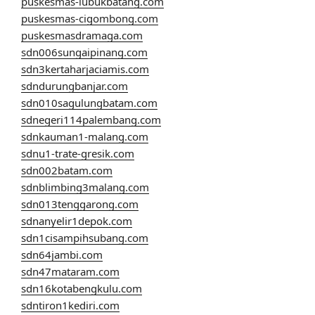
puskesmas-lubukbatang.com
puskesmas-cigombong.com
puskesmasdramaga.com
sdn006sungaipinang.com
sdn3kertaharjaciamis.com
sdndurungbanjar.com
sdn010sagulungbatam.com
sdnegeri114palembang.com
sdnkauman1-malang.com
sdnu1-trate-gresik.com
sdn002batam.com
sdnblimbing3malang.com
sdn013tenggarong.com
sdnanyelir1depok.com
sdn1cisampihsubang.com
sdn64jambi.com
sdn47mataram.com
sdn16kotabengkulu.com
sdntiron1kediri.com