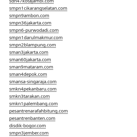
sdn47kotajambi.com
smpn1cikarangselatan.com
smpn9ambon.com
smpn36jakarta.com
smpn6-purwodadi.com
smpn1darulmakmur.com
smpn2blampung.com
sman3jakarta.com
sman60jakarta.com
sman9mataram.com
sman4depok.com
smansa-singaraja.com
smkn4pekanbaru.com
smkn3tarakan.com
smkn1palembang.com
pesantrenarafahbitung.com
pesantrenbanten.com
disdik-bogor.com
smpn3jember.com