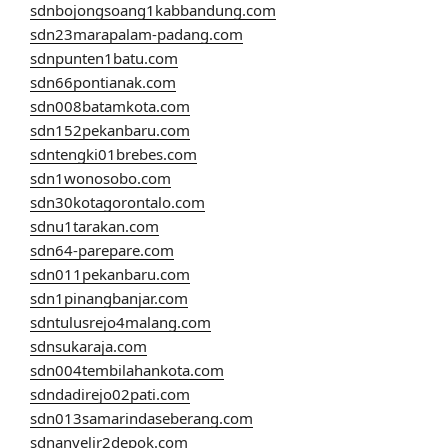
sdnbojongsoang1kabbandung.com
sdn23marapalam-padang.com
sdnpunten1batu.com
sdn66pontianak.com
sdn008batamkota.com
sdn152pekanbaru.com
sdntengki01brebes.com
sdn1wonosobo.com
sdn30kotagorontalo.com
sdnu1tarakan.com
sdn64-parepare.com
sdn011pekanbaru.com
sdn1pinangbanjar.com
sdntulusrejo4malang.com
sdnsukaraja.com
sdn004tembilahankota.com
sdndadirejo02pati.com
sdn013samarindaseberang.com
sdnanyelir2depok.com