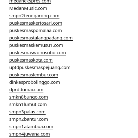
medanekspres.com
MedanMusic.com
smpn2tenggarong.com
puskesmaskertosari.com
puskesmaspomalaa.com
puskesmastalangpadang.com
puskesmaskemusu1.com
puskesmaswonosobo.com
puskesmaskota.com
uptdpuskesmaspejuang.com
puskesmaslembur.com
dinkesprobolinggo.com
dprddumai.com
smkn8bungo.com
smkn1lumut.com
smpn3palas.com
smpn2bantur.com
smpn1atambua.com
smpn4juwana.com