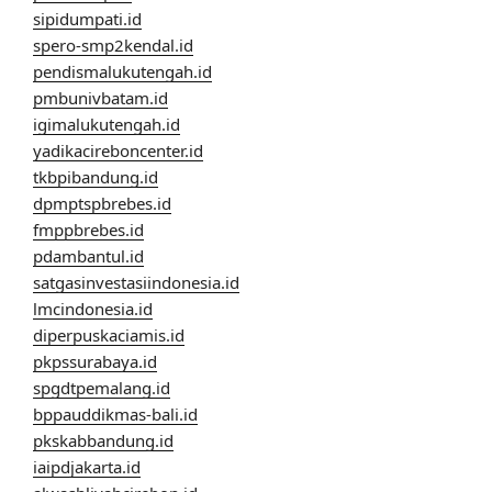
sipidumpati.id
spero-smp2kendal.id
pendismalukutengah.id
pmbunivbatam.id
igimalukutengah.id
yadikacireboncenter.id
tkbpibandung.id
dpmptspbrebes.id
fmppbrebes.id
pdambantul.id
satgasinvestasiindonesia.id
lmcindonesia.id
diperpuskaciamis.id
pkpssurabaya.id
spgdtpemalang.id
bppauddikmas-bali.id
pkskabbandung.id
iaipdjakarta.id