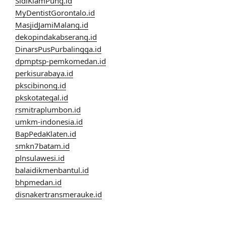
SidiKlamPung.id
MyDentistGorontalo.id
MasjidJamiMalang.id
dekopindakabserang.id
DinarsPusPurbalingga.id
dpmptsp-pemkomedan.id
perkisurabaya.id
pkscibinong.id
pkskotategal.id
rsmitraplumbon.id
umkm-indonesia.id
BapPedaKlaten.id
smkn7batam.id
plnsulawesi.id
balaidikmenbantul.id
bhpmedan.id
disnakertransmerauke.id