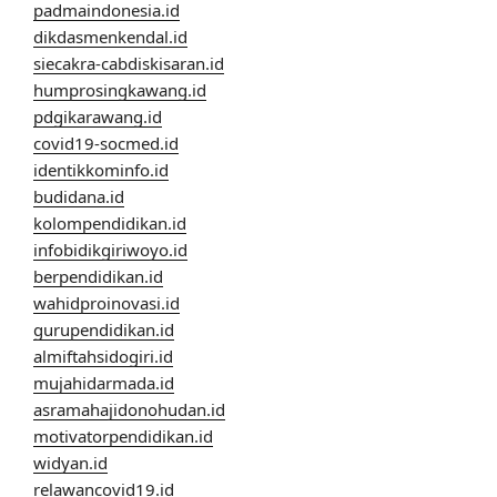
padmaindonesia.id
dikdasmenkendal.id
siecakra-cabdiskisaran.id
humprosingkawang.id
pdgikarawang.id
covid19-socmed.id
identikkominfo.id
budidana.id
kolompendidikan.id
infobidikgiriwoyo.id
berpendidikan.id
wahidproinovasi.id
gurupendidikan.id
almiftahsidogiri.id
mujahidarmada.id
asramahajidonohudan.id
motivatorpendidikan.id
widyan.id
relawancovid19.id