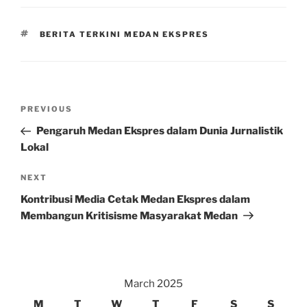
TAGS
BERITA TERKINI MEDAN EKSPRES
Post
Previous
PREVIOUS
navigation
Post
Pengaruh Medan Ekspres dalam Dunia Jurnalistik
Lokal
Next
NEXT
Post
Kontribusi Media Cetak Medan Ekspres dalam
Membangun Kritisisme Masyarakat Medan
March 2025
M
T
W
T
F
S
S