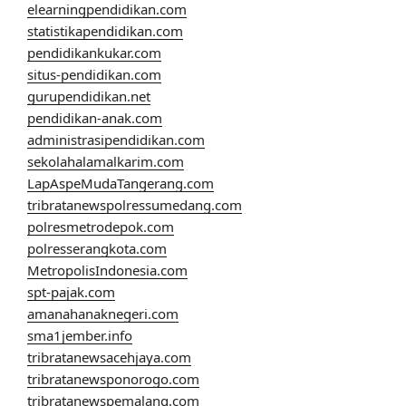
elearningpendidikan.com
statistikapendidikan.com
pendidikankukar.com
situs-pendidikan.com
gurupendidikan.net
pendidikan-anak.com
administrasipendidikan.com
sekolahalamalkarim.com
LapAspeMudaTangerang.com
tribratanewspolressumedang.com
polresmetrodepok.com
polresserangkota.com
MetropolisIndonesia.com
spt-pajak.com
amanahanaknegeri.com
sma1jember.info
tribratanewsacehjaya.com
tribratanewsponorogo.com
tribratanewspemalang.com