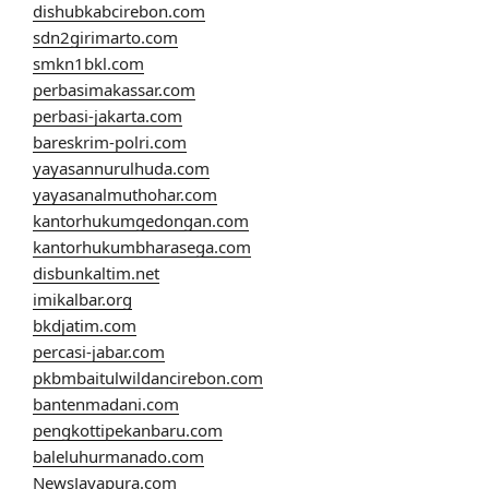
dishubkabcirebon.com
sdn2girimarto.com
smkn1bkl.com
perbasimakassar.com
perbasi-jakarta.com
bareskrim-polri.com
yayasannurulhuda.com
yayasanalmuthohar.com
kantorhukumgedongan.com
kantorhukumbharasega.com
disbunkaltim.net
imikalbar.org
bkdjatim.com
percasi-jabar.com
pkbmbaitulwildancirebon.com
bantenmadani.com
pengkottipekanbaru.com
baleluhurmanado.com
NewsJayapura.com