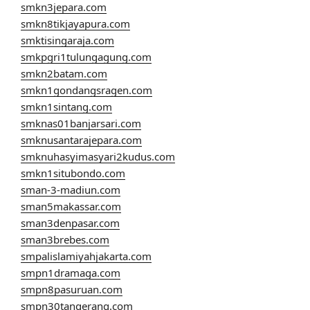
smkn3jepara.com
smkn8tikjayapura.com
smktisingaraja.com
smkpgri1tulungagung.com
smkn2batam.com
smkn1gondangsragen.com
smkn1sintang.com
smknas01banjarsari.com
smknusantarajepara.com
smknuhasyimasyari2kudus.com
smkn1situbondo.com
sman-3-madiun.com
sman5makassar.com
sman3denpasar.com
sman3brebes.com
smpalislamiyahjakarta.com
smpn1dramaga.com
smpn8pasuruan.com
smpn30tangerang.com