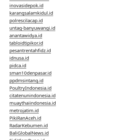
inovasidepok.id
karangsalamkidul.id
polrescilacap.id
untag-banyuwangi.id
anantawidya.id
tabloidtipikor.id
pesantrentahfidz.id
idnusa.id
pidca.id
sman10denpasar.id
ppdmsintang.id
PoultryIndonesia.id
citatenunindonesia.id
muaythaiindonesia.id
metrojatim.id
PikiRanAceh.id
RadarKebumen.id
BaliGlobalNews.id