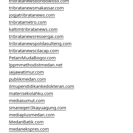
tribratanewsbondowoso.com
tribratanewsmakassar.com
jogjatribratanews.com
tribratametro.com
kaltimtribratanews.com
tribratanewsressergai.com
tribratanewspoldasulteng.com
tribratanewscilacap.com
PetaniMudaBogor.com
lppmmethodistmedan.net
iaijawatimur.com
publikmedan.com
ilmupendidikankedokteran.com
materisekolahku.com
mediasumut.com
smanegeri3kayuagung.com
mediaplusmedan.com
MedanBatik.com
medanekspres.com