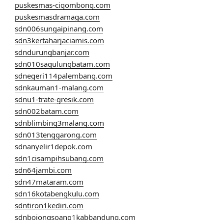
puskesmas-cigombong.com
puskesmasdramaga.com
sdn006sungaipinang.com
sdn3kertaharjaciamis.com
sdndurungbanjar.com
sdn010sagulungbatam.com
sdnegeri114palembang.com
sdnkauman1-malang.com
sdnu1-trate-gresik.com
sdn002batam.com
sdnblimbing3malang.com
sdn013tenggarong.com
sdnanyelir1depok.com
sdn1cisampihsubang.com
sdn64jambi.com
sdn47mataram.com
sdn16kotabengkulu.com
sdntiron1kediri.com
sdnbojongsoang1kabbandung.com