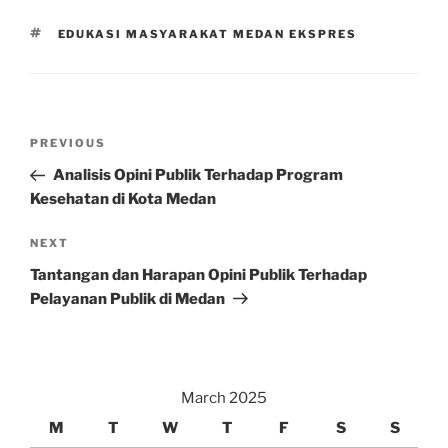
TAGS
EDUKASI MASYARAKAT MEDAN EKSPRES
Post
Previous
PREVIOUS
navigation
Post
Analisis Opini Publik Terhadap Program
Kesehatan di Kota Medan
Next
NEXT
Post
Tantangan dan Harapan Opini Publik Terhadap
Pelayanan Publik di Medan
March 2025
M
T
W
T
F
S
S