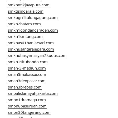
smkn8tikjayapura.com
smktisingaraja.com
smkpgri1tulungagung.com
smkn2batam.com
smkn1gondangsragen.com
smkn1sintang.com
smknas01banjarsari.com
smknusantarajepara.com
smknuhasyimasyari2kudus.com
smkn1situbondo.com
sman-3-madiun.com
sman5makassar.com
sman3denpasar.com
sman3brebes.com
smpalislamiyahjakarta.com
smpn1dramaga.com
smpn8pasuruan.com
smpn30tangerang.com