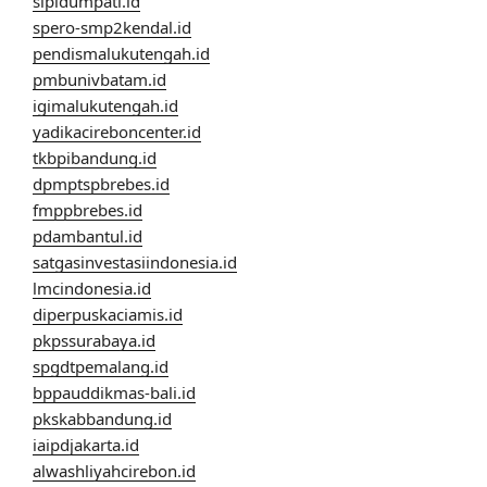
sipidumpati.id
spero-smp2kendal.id
pendismalukutengah.id
pmbunivbatam.id
igimalukutengah.id
yadikacireboncenter.id
tkbpibandung.id
dpmptspbrebes.id
fmppbrebes.id
pdambantul.id
satgasinvestasiindonesia.id
lmcindonesia.id
diperpuskaciamis.id
pkpssurabaya.id
spgdtpemalang.id
bppauddikmas-bali.id
pkskabbandung.id
iaipdjakarta.id
alwashliyahcirebon.id