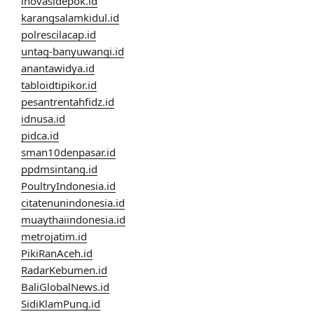
inovasidepok.id
karangsalamkidul.id
polrescilacap.id
untag-banyuwangi.id
anantawidya.id
tabloidtipikor.id
pesantrentahfidz.id
idnusa.id
pidca.id
sman10denpasar.id
ppdmsintang.id
PoultryIndonesia.id
citatenunindonesia.id
muaythaiindonesia.id
metrojatim.id
PikiRanAceh.id
RadarKebumen.id
BaliGlobalNews.id
SidiKlamPung.id