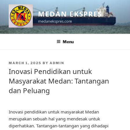
Skip
to
MEDAN EKSPRES
content
medanekspres.com
Menu
POSTED
MARCH 1, 2025
BY
ADMIN
ON
Inovasi Pendidikan untuk
Masyarakat Medan: Tantangan
dan Peluang
Inovasi pendidikan untuk masyarakat Medan
merupakan sebuah hal yang mendesak untuk
diperhatikan. Tantangan-tantangan yang dihadapi