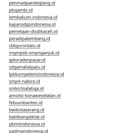
penmadpandeglang.id
pksjambi.id
lembakum-indonesia.id
kajiansdgsindonesia.id
pemetaan-disdikaceh.id
peradipalembang.id
cbtgorontalo.id
mgmpsb-smpnganjuk.id
geloradenpasar.id
sdgamalielpalu.id
lpkkompetensiindonesia.id
smp4-nabire.id
smkn3salatiga.id
amoito-konaweselatan.id
febiuinbanten.id
bwikotaserang.id
balitbangdiklat.id
pbmtindonesia.id
padmaindonesia.id