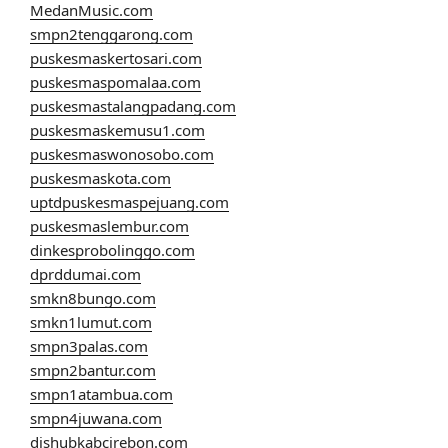
MedanMusic.com
smpn2tenggarong.com
puskesmaskertosari.com
puskesmaspomalaa.com
puskesmastalangpadang.com
puskesmaskemusu1.com
puskesmaswonosobo.com
puskesmaskota.com
uptdpuskesmaspejuang.com
puskesmaslembur.com
dinkesprobolinggo.com
dprddumai.com
smkn8bungo.com
smkn1lumut.com
smpn3palas.com
smpn2bantur.com
smpn1atambua.com
smpn4juwana.com
dishubkabcirebon.com