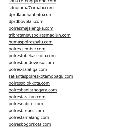
sdn018tenggarong.com
sdnutama7cimahi.com
dprdlabuhanbatu.com
dprdboyolali.com
polresmajalengka.com
tribratanewspolresmadiun.com
humaspolrespalu.com
polres-jember.com
polrestobekasikota.com
polresbondowoso.com
polres-salatiga.com
satlantaspolreskotamobagu.com
polressolokkota.com
polresbanjarnegara.com
polrestarakan.com
polresnabire.com
polresbrebes.com
polrestamalang.com
polresbogorkota.com