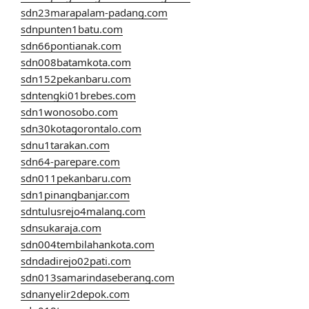
sdn23marapalam-padang.com
sdnpunten1batu.com
sdn66pontianak.com
sdn008batamkota.com
sdn152pekanbaru.com
sdntengki01brebes.com
sdn1wonosobo.com
sdn30kotagorontalo.com
sdnu1tarakan.com
sdn64-parepare.com
sdn011pekanbaru.com
sdn1pinangbanjar.com
sdntulusrejo4malang.com
sdnsukaraja.com
sdn004tembilahankota.com
sdndadirejo02pati.com
sdn013samarindaseberang.com
sdnanyelir2depok.com