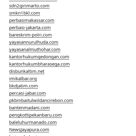
sdn2girimarto.com
smkn1bkl.com
perbasimakassar.com
perbasi-jakarta.com
bareskrim-polri.com
yayasannurulhuda.com
yayasanalmuthohar.com
kantorhukumgedongan.com
kantorhukumbharasega.com
disbunkaltim.net
imikalbar.org
bkdjatim.com
percasi-jabar.com
pkbmbaitulwildancirebon.com
bantenmadani.com
pengkottipekanbaru.com
baleluhurmanado.com
NewsJayapura.com