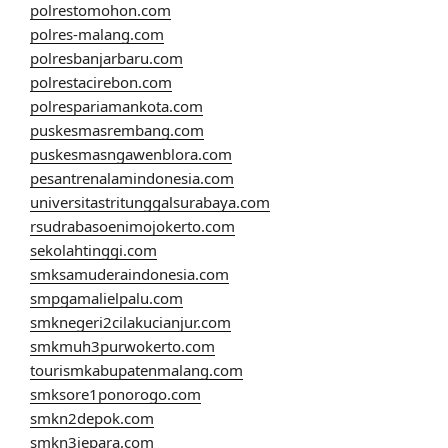
polrestomohon.com
polres-malang.com
polresbanjarbaru.com
polrestacirebon.com
polrespariamankota.com
puskesmasrembang.com
puskesmasngawenblora.com
pesantrenalamindonesia.com
universitastritunggalsurabaya.com
rsudrabasoenimojokerto.com
sekolahtinggi.com
smksamuderaindonesia.com
smpgamalielpalu.com
smknegeri2cilakucianjur.com
smkmuh3purwokerto.com
tourismkabupatenmalang.com
smksore1ponorogo.com
smkn2depok.com
smkn3jepara.com