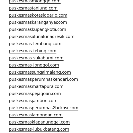
puskesmasmlonggo.com
puskesmastanjung.com
puskesmaskotasidoarjo.com
puskesmaskaranganyar.com
puskesmaskupangkota.com
puskesmasalunalunagresik.com
puskesmas-lembang.com
puskesmas-tebing.com
puskesmas-sukabumi.com
puskesmas-jonggol.com
puskesmassungaimalang.com
puskesmasperumnaskendari.com
puskesmasmartapura.com
puskesmaspejagoan.com
puskesmasjambon.com
puskesmasperumnas2bekasi.com
puskesmaslamongan.com
puskesmasklapanunggal.com
puskesmas-lubukbatang.com