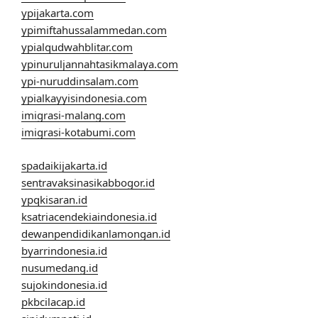
ypijakarta.com
ypimiftahussalammedan.com
ypialqudwahblitar.com
ypinuruljannahtasikmalaya.com
ypi-nuruddinsalam.com
ypialkayyisindonesia.com
imigrasi-malang.com
imigrasi-kotabumi.com
spadaikijakarta.id
sentravaksinasikabbogor.id
ypqkisaran.id
ksatriacendekiaindonesia.id
dewanpendidikanlamongan.id
byarrindonesia.id
nusumedang.id
sujokindonesia.id
pkbcilacap.id