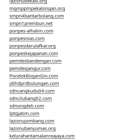
lazisnubekasi.org
mgmppmpekalongan.org
smpn4bantarbolang.com
smpn1prembun.net
ponpes-alhalim.com
ponpesnias.com
ponpesdarulafkar.org
ponpeskejapanan.com
pemdesbandengan.com
pemdesjangur.com
PondokBoganGin.com
jdihdprdbulungan.com
sdncangkudu04.com
sdncilubang02.com
sdnongdeli.com
lptqjatim.com
lazisnujombang.com
lazisnubanyumas.org
kelurahantamalanreajaya.com