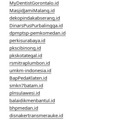
MyDentistGorontalo.id
MasjidJamiMalang.id
dekopindakabserang.id
DinarsPusPurbalingga.id
dpmptsp-pemkomedan.id
perkisurabaya.id
pkscibinong.id
pkskotategal.id
rsmitraplumbon.id
umkm-indonesia.id
BapPedaKlaten.id
smkn7batam.id
plnsulawesi.id
balaidikmenbantul.id
bhpmedan.id
disnakertransmerauke.id