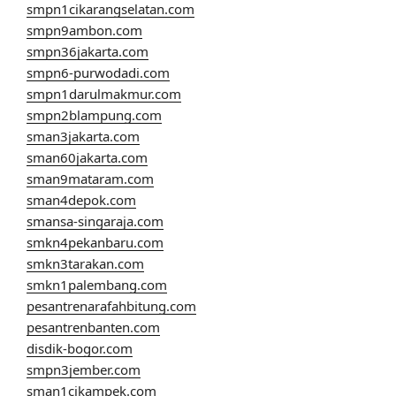
smpn1cikarangselatan.com
smpn9ambon.com
smpn36jakarta.com
smpn6-purwodadi.com
smpn1darulmakmur.com
smpn2blampung.com
sman3jakarta.com
sman60jakarta.com
sman9mataram.com
sman4depok.com
smansa-singaraja.com
smkn4pekanbaru.com
smkn3tarakan.com
smkn1palembang.com
pesantrenarafahbitung.com
pesantrenbanten.com
disdik-bogor.com
smpn3jember.com
sman1cikampek.com