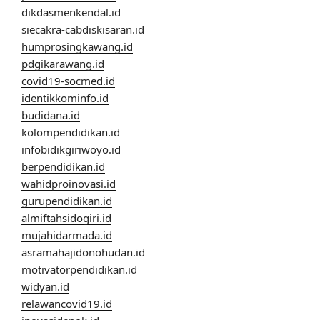
dikdasmenkendal.id
siecakra-cabdiskisaran.id
humprosingkawang.id
pdgikarawang.id
covid19-socmed.id
identikkominfo.id
budidana.id
kolompendidikan.id
infobidikgiriwoyo.id
berpendidikan.id
wahidproinovasi.id
gurupendidikan.id
almiftahsidogiri.id
mujahidarmada.id
asramahajidonohudan.id
motivatorpendidikan.id
widyan.id
relawancovid19.id