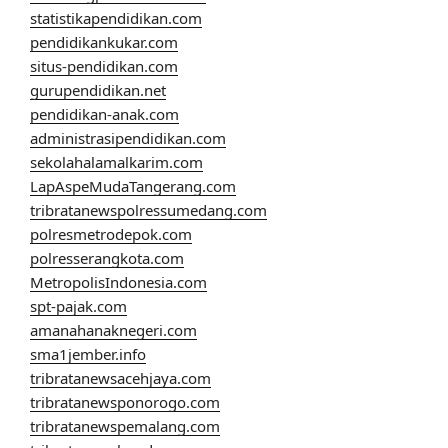
statistikapendidikan.com
pendidikankukar.com
situs-pendidikan.com
gurupendidikan.net
pendidikan-anak.com
administrasipendidikan.com
sekolahalamalkarim.com
LapAspeMudaTangerang.com
tribratanewspolressumedang.com
polresmetrodepok.com
polresserangkota.com
MetropolisIndonesia.com
spt-pajak.com
amanahanaknegeri.com
sma1jember.info
tribratanewsacehjaya.com
tribratanewsponorogo.com
tribratanewspemalang.com