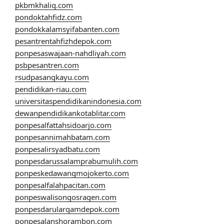
pkbmkhaliq.com
pondoktahfidz.com
pondokkalamsyifabanten.com
pesantrentahfizhdepok.com
ponpesaswajaan-nahdliyah.com
psbpesantren.com
rsudpasangkayu.com
pendidikan-riau.com
universitaspendidikanindonesia.com
dewanpendidikankotablitar.com
ponpesalfattahsidoarjo.com
ponpesannimahbatam.com
ponpesalirsyadbatu.com
ponpesdarussalamprabumulih.com
ponpeskedawangmojokerto.com
ponpesalfalahpacitan.com
ponpeswalisongosragen.com
ponpesdarularqamdepok.com
ponpesalanshorambon.com