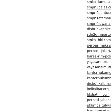
smkn1lumut.
smpn3palas.
smpn2bantur
smpn1atambu
smpn4juwana
dishubkabcir
sdn2girimart
smkn1bkl.com
perbasimakas
perbasi-jakar
bareskrim-pol
yayasannurul
yayasanalmut
kantorhukum
kantorhukumb
disbunkaltim.
imikalbar.org
bkdjatim.com
percasi-jabar
pkbmbaitulwi
bantenmadan