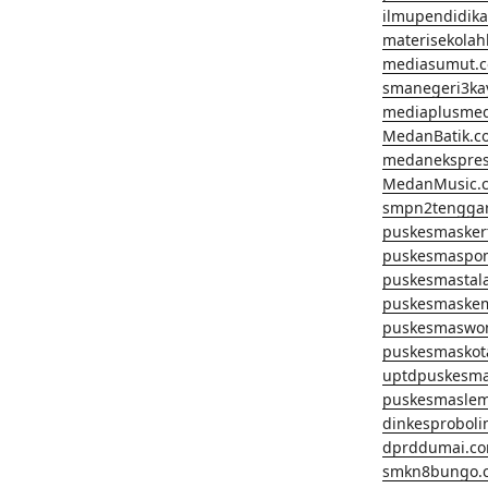
ilmupendidik
materisekola
mediasumut.
smanegeri3k
mediaplusme
MedanBatik.c
medanekspre
MedanMusic.
smpn2tengga
puskesmasker
puskesmaspo
puskesmastal
puskesmaske
puskesmaswo
puskesmaskot
uptdpuskesm
puskesmaslem
dinkesprobol
dprddumai.c
smkn8bungo.