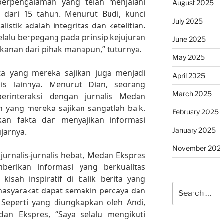
berpengalaman yang telah menjalani
August 2025
ih dari 15 tahun. Menurut Budi, kunci
July 2025
istik adalah integritas dan ketelitian.
selalu berpegang pada prinsip kejujuran
June 2025
ekanan dari pihak manapun,” tuturnya.
May 2025
rita yang mereka sajikan juga menjadi
April 2025
nalis lainnya. Menurut Dian, seorang
March 2025
erinteraksi dengan jurnalis Medan
n yang mereka sajikan sangatlah baik.
February 2025
an fakta dan menyajikan informasi
January 2025
ujarnya.
November 20
jurnalis-jurnalis hebat, Medan Ekspres
erikan informasi yang berkualitas
isah inspiratif di balik berita yang
Search
masyarakat dapat semakin percaya dan
for:
. Seperti yang diungkapkan oleh Andi,
an Ekspres, “Saya selalu mengikuti