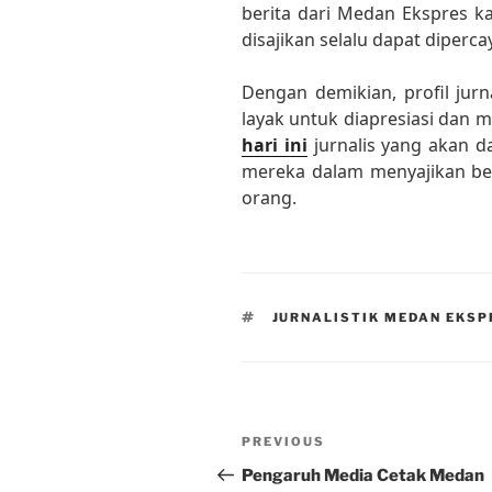
berita dari Medan Ekspres k
disajikan selalu dapat diperc
Dengan demikian, profil ju
layak untuk diapresiasi dan 
hari ini
jurnalis yang akan 
mereka dalam menyajikan ber
orang.
TAGS
JURNALISTIK MEDAN EKSP
Post
Previous
PREVIOUS
navigation
Post
Pengaruh Media Cetak Medan