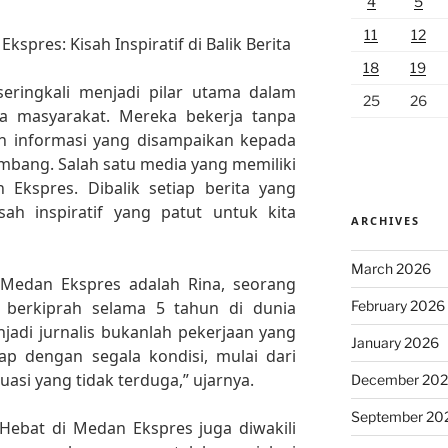
4
5
11
12
Ekspres: Kisah Inspiratif di Balik Berita
18
19
seringkali menjadi pilar utama dalam
25
26
a masyarakat. Mereka bekerja tanpa
an informasi yang disampaikan kepada
imbang. Salah satu media yang memiliki
 Ekspres. Dibalik setiap berita yang
sah inspiratif yang patut untuk kita
ARCHIVES
March 2026
i Medan Ekspres adalah Rina, seorang
February 2026
berkiprah selama 5 tahun di dunia
njadi jurnalis bukanlah pekerjaan yang
January 2026
iap dengan segala kondisi, mulai dari
uasi yang tidak terduga,” ujarnya.
December 20
September 20
s Hebat di Medan Ekspres juga diwakili