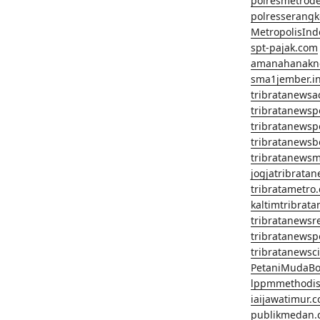
polresmetrod
polresserangk
MetropolisInd
spt-pajak.com
amanahanakn
sma1jember.in
tribratanewsa
tribratanews
tribratanews
tribratanews
tribratanews
jogjatribrata
tribratametro
kaltimtribrat
tribratanewsr
tribratanewsp
tribratanewsc
PetaniMudaBo
lppmmethodis
iaijawatimur.
publikmedan.