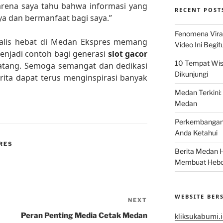
arena saya tahu bahwa informasi yang
RECENT POST
aya dan bermanfaat bagi saya.”
Fenomena Vira
rnalis hebat di Medan Ekspres memang
Video Ini Begit
menjadi contoh bagi generasi
slot gacor
10 Tempat Wis
datang. Semoga semangat dan dedikasi
Dikunjungi
ita dapat terus menginspirasi banyak
Medan Terkini: 
Medan
Perkembangan 
Anda Ketahui
RES
Berita Medan Ha
Membuat Hebo
WEBSITE BER
NEXT
Next
Post
Peran Penting Media Cetak Medan
kliksukabumi.