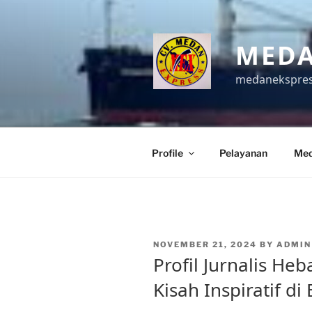
Skip
to
content
MEDA
medanekspre
Profile
Pelayanan
Med
POSTED
NOVEMBER 21, 2024
BY
ADMIN
ON
Profil Jurnalis He
Kisah Inspiratif di 