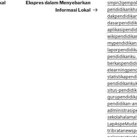
smpn2gempol
kal
Ekspres dalam Menyebarkan
pendidikankh
Informasi Lokal
dakpendidika
dasarpendidi
aplikasipendi
wikipendidika
mypendidikan
laporpendidi
pendidikanku.
berkaspendid
elearningpen
statistikapen
pendidikanku
situs-pendidi
gurupendidik
pendidikan-a
administrasip
sekolahalama
LapAspeMuda
tribratanews