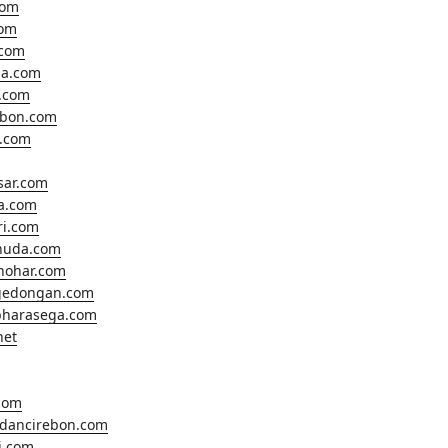
com
com
.com
a.com
.com
ebon.com
o.com
sar.com
ta.com
ri.com
huda.com
hohar.com
gedongan.com
harasega.com
net
.com
ldancirebon.com
i.com