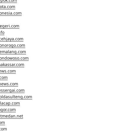
epok.com
ota.com
onesia.com
egeri.com
fo
cehjaya.com
ponorogo.com
pemalang.com
bondowoso.com
makassar.com
news.com
.com
anews.com
essergai.com
oldasulteng.com
ilacap.com
gor.com
tmedan.net
com
com