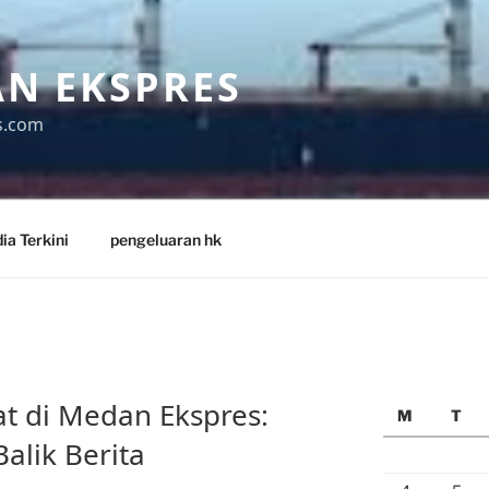
N EKSPRES
s.com
ia Terkini
pengeluaran hk
bat di Medan Ekspres:
M
T
Balik Berita