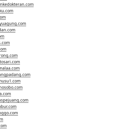
ankedokteran.com
hku.com
com
ayuagung.com
dan.com
om
s.com
com
rong.com
tosari.com
malaa.com
angpadang.com
musu1.com
nosobo.com
a.com
aspejuang.com
bur.com
inggo.com
om
com