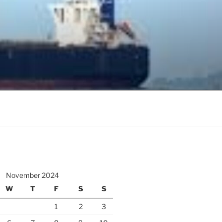
November 2024
W
T
F
S
S
1
2
3