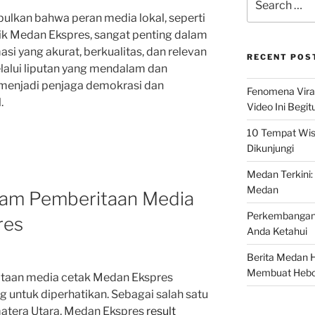
for:
ulkan bahwa peran media lokal, seperti
tik Medan Ekspres, sangat penting dalam
i yang akurat, berkualitas, dan relevan
RECENT POS
lalui liputan yang mendalam dan
 menjadi penjaga demokrasi dan
Fenomena Vira
.
Video Ini Begit
10 Tempat Wis
Dikunjungi
Medan Terkini: 
Medan
dalam Pemberitaan Media
Perkembangan 
res
Anda Ketahui
Berita Medan Ha
Membuat Hebo
ritaan media cetak Medan Ekspres
g untuk diperhatikan. Sebagai salah satu
atera Utara, Medan Ekspres
result