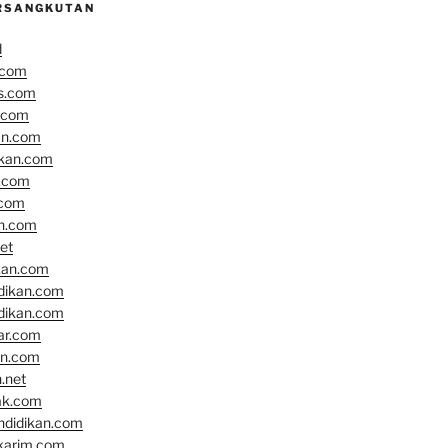
RSANGKUTAN
d
.com
s.com
.com
an.com
ikan.com
n.com
.com
an.com
et
kan.com
idikan.com
idikan.com
ar.com
an.com
.net
ak.com
ndidikan.com
karim.com