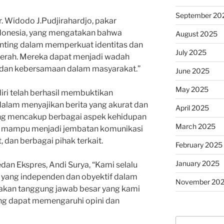
September 20
Dr. Widodo J.Pudjirahardjo, pakar
Indonesia, yang mengatakan bahwa
August 2025
enting dalam memperkuat identitas dan
July 2025
erah. Mereka dapat menjadi wadah
 dan kebersamaan dalam masyarakat.”
June 2025
May 2025
iri telah berhasil membuktikan
dalam menyajikan berita yang akurat dan
April 2025
yang mencakup berbagai aspek kehidupan
March 2025
s mampu menjadi jembatan komunikasi
 dan berbagai pihak terkait.
February 2025
January 2025
n Ekspres, Andi Surya, “Kami selalu
 yang independen dan obyektif dalam
November 20
 akan tanggung jawab besar yang kami
ng dapat memengaruhi opini dan
Search