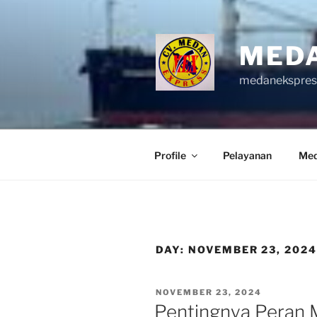
Skip
to
content
MED
medanekspre
Profile
Pelayanan
Med
DAY:
NOVEMBER 23, 202
POSTED
NOVEMBER 23, 2024
ON
Pentingnya Peran M