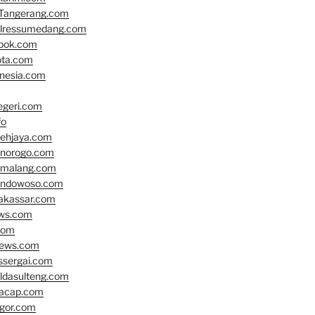
Tangerang.com
olressumedang.com
epok.com
ota.com
onesia.com
geri.com
fo
cehjaya.com
onorogo.com
emalang.com
ondowoso.com
akassar.com
ews.com
com
news.com
ssergai.com
oldasulteng.com
lacap.com
gor.com