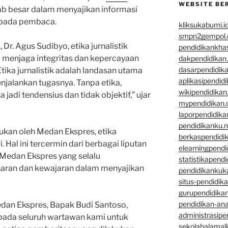
WEBSITE BE
b besar dalam menyajikan informasi
epada pembaca.
kliksukabumi.i
smpn2gempol
 Dr. Agus Sudibyo, etika jurnalistik
pendidikankha
menjaga integritas dan kepercayaan
dakpendidikan
dasarpendidik
ika jurnalistik adalah landasan utama
aplikasipendid
njalankan tugasnya. Tanpa etika,
wikipendidika
 jadi tendensius dan tidak objektif,” ujar
mypendidikan
laporpendidik
pendidikanku.n
ukan oleh Medan Ekspres, etika
berkaspendidi
i. Hal ini tercermin dari berbagai liputan
elearningpend
 Medan Ekspres yang selalu
statistikapend
aran dan kewajaran dalam menyajikan
pendidikankuk
situs-pendidik
gurupendidikan
pendidikan-an
an Ekspres, Bapak Budi Santoso,
administrasipe
pada seluruh wartawan kami untuk
sekolahalamal