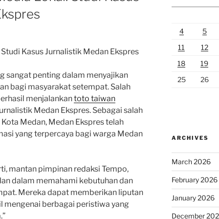
Ekspres
4
5
11
12
 Studi Kasus Jurnalistik Medan Ekspres
18
19
ng sangat penting dalam menyajikan
25
26
evan bagi masyarakat setempat. Salah
berhasil menjalankan
toto taiwan
urnalistik Medan Ekspres. Sebagai salah
i Kota Medan, Medan Ekspres telah
rmasi yang terpercaya bagi warga Medan
ARCHIVES
March 2026
i, mantan pimpinan redaksi Tempo,
February 2026
gulan dalam memahami kebutuhan dan
pat. Mereka dapat memberikan liputan
January 2026
l mengenai berbagai peristiwa yang
.”
December 20