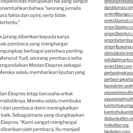
dinkesproboli
 objektivitas merupakan hal yang sangat
dprddumai.co
menambahkan bahwa “seorang jurnalis
smkn8bungo.
 fakta dan opini, serta tidak
smkn1lumut.c
ertentu.”
smpn3palas.c
smpn2bantur.
dak jarang diberikan kepada karya
smpn1atambu
anyak pembaca yang menghargai
smpn4juwana
engungkap berbagai peristiwa penting
dishubkabcire
. Menurut Yudi, seorang pembaca setia
sdn2girimarto
mengandalkan Medan Ekspres sebagai
smkn1bkl.com
Mereka selalu memberikan liputan yang
perbasimakass
perbasi-jakart
bareskrim-polr
yayasannurulh
dan Ekspres tetap berusaha untuk
yayasanalmut
urnalistiknya. Mereka selalu membuka
kantorhukumg
an dari pembaca demi meningkatkan
kantorhukumb
h baik. Sebagaimana yang diungkapkan
disbunkaltim.n
Ekspres, “Kami sangat menghargai
imikalbar.org
g diberikan oleh pembaca. Itu menjadi
bkdjatim.com