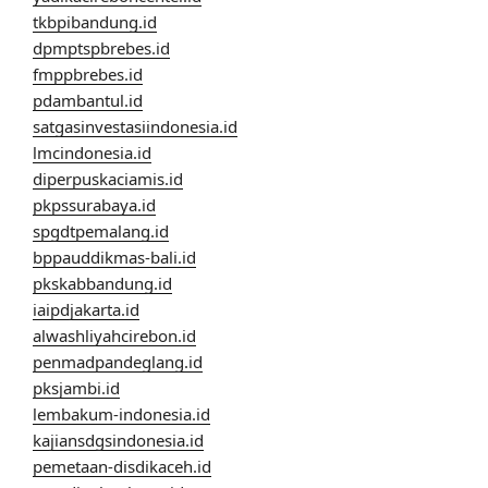
tkbpibandung.id
dpmptspbrebes.id
fmppbrebes.id
pdambantul.id
satgasinvestasiindonesia.id
lmcindonesia.id
diperpuskaciamis.id
pkpssurabaya.id
spgdtpemalang.id
bppauddikmas-bali.id
pkskabbandung.id
iaipdjakarta.id
alwashliyahcirebon.id
penmadpandeglang.id
pksjambi.id
lembakum-indonesia.id
kajiansdgsindonesia.id
pemetaan-disdikaceh.id