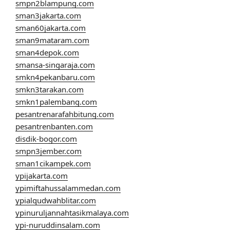
smpn2blampung.com
sman3jakarta.com
sman60jakarta.com
sman9mataram.com
sman4depok.com
smansa-singaraja.com
smkn4pekanbaru.com
smkn3tarakan.com
smkn1palembang.com
pesantrenarafahbitung.com
pesantrenbanten.com
disdik-bogor.com
smpn3jember.com
sman1cikampek.com
ypijakarta.com
ypimiftahussalammedan.com
ypialqudwahblitar.com
ypinuruljannahtasikmalaya.com
ypi-nuruddinsalam.com