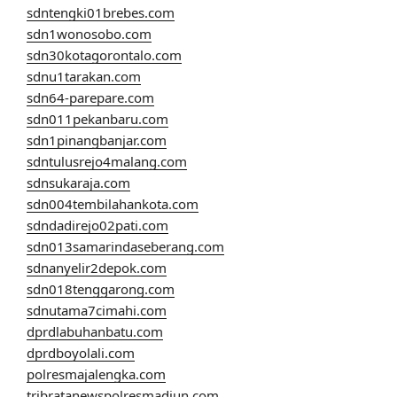
sdntengki01brebes.com
sdn1wonosobo.com
sdn30kotagorontalo.com
sdnu1tarakan.com
sdn64-parepare.com
sdn011pekanbaru.com
sdn1pinangbanjar.com
sdntulusrejo4malang.com
sdnsukaraja.com
sdn004tembilahankota.com
sdndadirejo02pati.com
sdn013samarindaseberang.com
sdnanyelir2depok.com
sdn018tenggarong.com
sdnutama7cimahi.com
dprdlabuhanbatu.com
dprdboyolali.com
polresmajalengka.com
tribratanewspolresmadiun.com