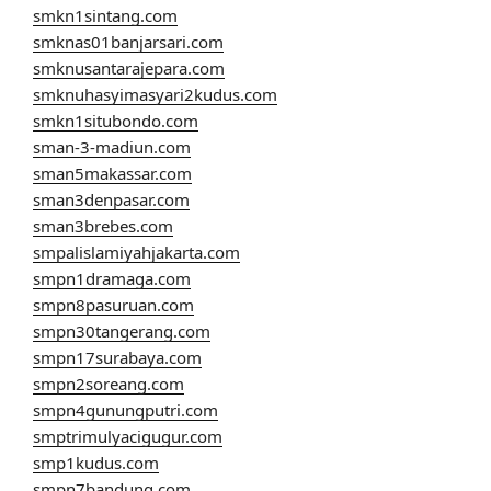
smkn1sintang.com
smknas01banjarsari.com
smknusantarajepara.com
smknuhasyimasyari2kudus.com
smkn1situbondo.com
sman-3-madiun.com
sman5makassar.com
sman3denpasar.com
sman3brebes.com
smpalislamiyahjakarta.com
smpn1dramaga.com
smpn8pasuruan.com
smpn30tangerang.com
smpn17surabaya.com
smpn2soreang.com
smpn4gunungputri.com
smptrimulyacigugur.com
smp1kudus.com
smpn7bandung.com