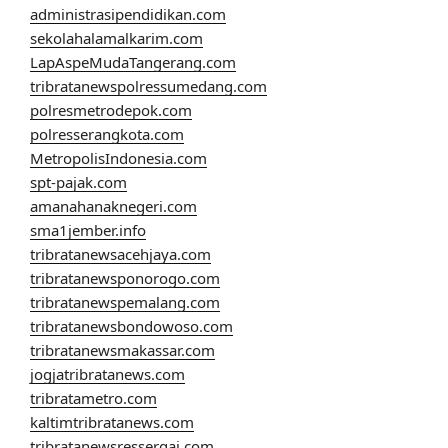
administrasipendidikan.com
sekolahalamalkarim.com
LapAspeMudaTangerang.com
tribratanewspolressumedang.com
polresmetrodepok.com
polresserangkota.com
MetropolisIndonesia.com
spt-pajak.com
amanahanaknegeri.com
sma1jember.info
tribratanewsacehjaya.com
tribratanewsponorogo.com
tribratanewspemalang.com
tribratanewsbondowoso.com
tribratanewsmakassar.com
jogjatribratanews.com
tribratametro.com
kaltimtribratanews.com
tribratanewsressergai.com