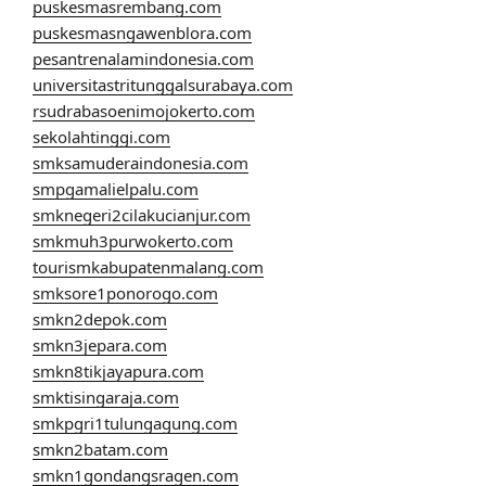
puskesmasrembang.com
puskesmasngawenblora.com
pesantrenalamindonesia.com
universitastritunggalsurabaya.com
rsudrabasoenimojokerto.com
sekolahtinggi.com
smksamuderaindonesia.com
smpgamalielpalu.com
smknegeri2cilakucianjur.com
smkmuh3purwokerto.com
tourismkabupatenmalang.com
smksore1ponorogo.com
smkn2depok.com
smkn3jepara.com
smkn8tikjayapura.com
smktisingaraja.com
smkpgri1tulungagung.com
smkn2batam.com
smkn1gondangsragen.com