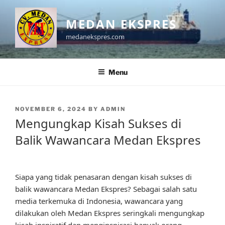
Skip
to
MEDAN EKSPRES
content
medanekspres.com
Menu
POSTED
NOVEMBER 6, 2024
BY
ADMIN
ON
Mengungkap Kisah Sukses di
Balik Wawancara Medan Ekspres
Siapa yang tidak penasaran dengan kisah sukses di
balik wawancara Medan Ekspres? Sebagai salah satu
media terkemuka di Indonesia, wawancara yang
dilakukan oleh Medan Ekspres seringkali mengungkap