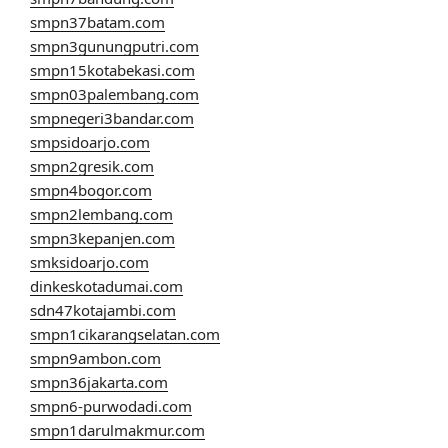
smpn37batam.com
smpn3gunungputri.com
smpn15kotabekasi.com
smpn03palembang.com
smpnegeri3bandar.com
smpsidoarjo.com
smpn2gresik.com
smpn4bogor.com
smpn2lembang.com
smpn3kepanjen.com
smksidoarjo.com
dinkeskotadumai.com
sdn47kotajambi.com
smpn1cikarangselatan.com
smpn9ambon.com
smpn36jakarta.com
smpn6-purwodadi.com
smpn1darulmakmur.com