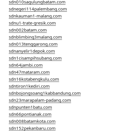
sdn010sagulungbatam.com
sdnegeri114palembang.com
sdnkauman1-malang.com
sdnu1-trate-gresik.com
sdn002batam.com
sdnblimbing3malang.com
sdn013tenggarong.com
sdnanyelir1depok.com
sdn1cisampihsubang.com
sdn64jambi.com
sdn47mataram.com
sdn16kotabengkulu.com
sdntiron1kediri.com
sdnbojongsoang1kabbandung.com
sdn23marapalam-padang.com
sdnpunten1batu.com
sdn66pontianak.com
sdn008batamkota.com
sdn152pekanbaru.com