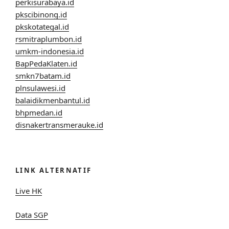
perkisurabaya.id
pkscibinong.id
pkskotategal.id
rsmitraplumbon.id
umkm-indonesia.id
BapPedaKlaten.id
smkn7batam.id
plnsulawesi.id
balaidikmenbantul.id
bhpmedan.id
disnakertransmerauke.id
LINK ALTERNATIF
Live HK
Data SGP