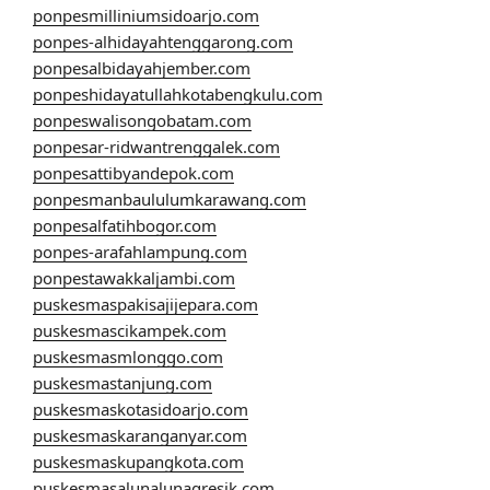
ponpesmilliniumsidoarjo.com
ponpes-alhidayahtenggarong.com
ponpesalbidayahjember.com
ponpeshidayatullahkotabengkulu.com
ponpeswalisongobatam.com
ponpesar-ridwantrenggalek.com
ponpesattibyandepok.com
ponpesmanbaululumkarawang.com
ponpesalfatihbogor.com
ponpes-arafahlampung.com
ponpestawakkaljambi.com
puskesmaspakisajijepara.com
puskesmascikampek.com
puskesmasmlonggo.com
puskesmastanjung.com
puskesmaskotasidoarjo.com
puskesmaskaranganyar.com
puskesmaskupangkota.com
puskesmasalunalunagresik.com