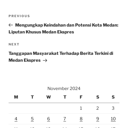
Post
Previous
PREVIOUS
navigation
Post
Mengungkap Keindahan dan Potensi Kota Medan:
Liputan Khusus Medan Ekspres
Next
NEXT
Post
Tanggapan Masyarakat Terhadap Berita Terkini di
Medan Ekspres
November 2024
M
T
W
T
F
S
S
1
2
3
4
5
6
7
8
9
10