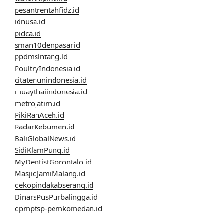
pesantrentahfidz.id
idnusa.id
pidca.id
sman10denpasar.id
ppdmsintang.id
PoultryIndonesia.id
citatenunindonesia.id
muaythaiindonesia.id
metrojatim.id
PikiRanAceh.id
RadarKebumen.id
BaliGlobalNews.id
SidiKlamPung.id
MyDentistGorontalo.id
MasjidJamiMalang.id
dekopindakabserang.id
DinarsPusPurbalingga.id
dpmptsp-pemkomedan.id