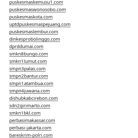
puskesmaskemusu1.com
puskesmaswonosobo.com
puskesmaskota.com
uptdpuskesmaspejuang.com
puskesmaslembur.com
dinkesprobolinggo.com
dprddumai.com
smkn8bungo.com
smkn1lumut.com
smpn3palas.com
smpn2bantur.com
smpn1atambua.com
smpn4juwana.com
dishubkabcirebon.com
sdn2girimarto.com
smkn1bkl.com
perbasimakassar.com
perbasi-jakarta.com
bareskrim-polri.com