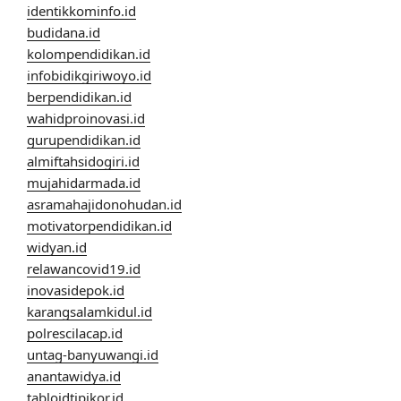
identikkominfo.id
budidana.id
kolompendidikan.id
infobidikgiriwoyo.id
berpendidikan.id
wahidproinovasi.id
gurupendidikan.id
almiftahsidogiri.id
mujahidarmada.id
asramahajidonohudan.id
motivatorpendidikan.id
widyan.id
relawancovid19.id
inovasidepok.id
karangsalamkidul.id
polrescilacap.id
untag-banyuwangi.id
anantawidya.id
tabloidtipikor.id