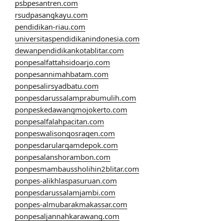
psbpesantren.com
rsudpasangkayu.com
pendidikan-riau.com
universitaspendidikanindonesia.com
dewanpendidikankotablitar.com
ponpesalfattahsidoarjo.com
ponpesannimahbatam.com
ponpesalirsyadbatu.com
ponpesdarussalamprabumulih.com
ponpeskedawangmojokerto.com
ponpesalfalahpacitan.com
ponpeswalisongosragen.com
ponpesdarularqamdepok.com
ponpesalanshorambon.com
ponpesmambaussholihin2blitar.com
ponpes-alikhlaspasuruan.com
ponpesdarussalamjambi.com
ponpes-almubarakmakassar.com
ponpesaljannahkarawang.com