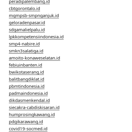
peradipalembang.id
cbtgorontalo.id
mgmpsb-smpnganjuk.id
geloradenpasar.id
sdgamalielpalu.id
lpkkompetensiindonesia.id
smp4-nabire.id
smkn3salatiga.id
amoito-konaweselatan.id
febiuinbanten.id
bwikotaserang.id
balitbangdiklat.id
pbmtindonesia.id
padmaindonesia.id
dikdasmenkendal.id
siecakra-cabdiskisaran.id
humprosingkawang.id
pdgikarawang.id
covid19-socmed.id