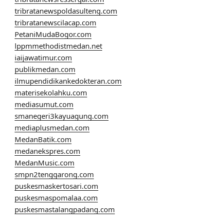
tribratanewspoldasulteng.com
tribratanewscilacap.com
PetaniMudaBogor.com
lppmmethodistmedan.net
iaijawatimur.com
publikmedan.com
ilmupendidikankedokteran.com
materisekolahku.com
mediasumut.com
smanegeri3kayuagung.com
mediaplusmedan.com
MedanBatik.com
medanekspres.com
MedanMusic.com
smpn2tenggarong.com
puskesmaskertosari.com
puskesmaspomalaa.com
puskesmastalangpadang.com