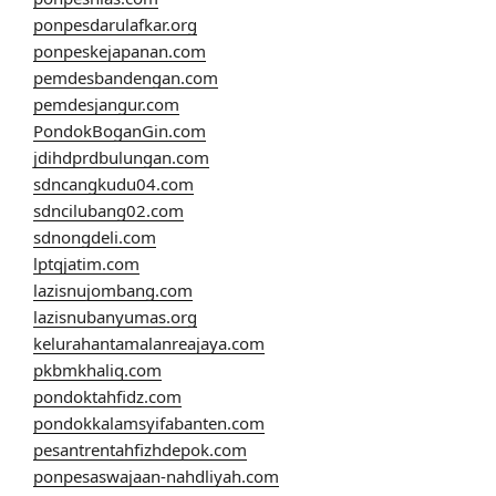
ponpesdarulafkar.org
ponpeskejapanan.com
pemdesbandengan.com
pemdesjangur.com
PondokBoganGin.com
jdihdprdbulungan.com
sdncangkudu04.com
sdncilubang02.com
sdnongdeli.com
lptqjatim.com
lazisnujombang.com
lazisnubanyumas.org
kelurahantamalanreajaya.com
pkbmkhaliq.com
pondoktahfidz.com
pondokkalamsyifabanten.com
pesantrentahfizhdepok.com
ponpesaswajaan-nahdliyah.com