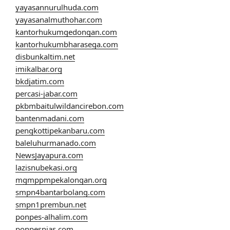
yayasannurulhuda.com
yayasanalmuthohar.com
kantorhukumgedongan.com
kantorhukumbharasega.com
disbunkaltim.net
imikalbar.org
bkdjatim.com
percasi-jabar.com
pkbmbaitulwildancirebon.com
bantenmadani.com
pengkottipekanbaru.com
baleluhurmanado.com
NewsJayapura.com
lazisnubekasi.org
mgmppmpekalongan.org
smpn4bantarbolang.com
smpn1prembun.net
ponpes-alhalim.com
ponpesnias.com