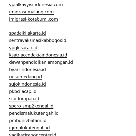
ypialkayyisindonesia.com
imigrasi-malang.com
imigrasi-kotabumi.com
spadaikijakarta.id
sentravaksinasikabbogor.id
ypqkisaran.id
ksatriacendekiaindonesia.id
dewanpendidikanlamongan.id
byarrindonesia.id
nusumedang.id
sujokindonesia.id
pkbcilacap.id
sipidumpati.id
spero-smp2kendal.id
pendismalukutengah.id
pmbunivbatam.id
igimalukutengah.id
yadikacireboncenter.id