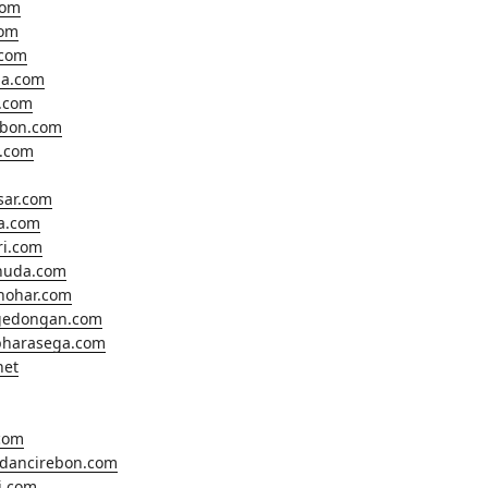
com
com
.com
a.com
.com
ebon.com
o.com
sar.com
ta.com
ri.com
huda.com
hohar.com
gedongan.com
harasega.com
net
.com
ldancirebon.com
i.com