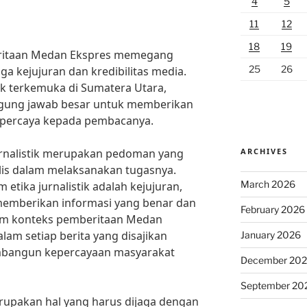
4
5
11
12
18
19
beritaan Medan Ekspres memegang
25
26
a kejujuran dan kredibilitas media.
ak terkemuka di Sumatera Utara,
ggung jawab besar untuk memberikan
erpercaya kepada pembacanya.
ARCHIVES
urnalistik merupakan pedoman yang
nalis dalam melaksanakan tugasnya.
March 2026
 etika jurnalistik adalah kejujuran,
 memberikan informasi yang benar dan
February 2026
am konteks pemberitaan Medan
lam setiap berita yang disajikan
January 2026
mbangun kepercayaan masyarakat
December 20
September 20
 merupakan hal yang harus dijaga dengan