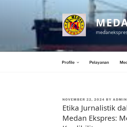
Skip
to
content
MEDA
medanekspre
Profile
Pelayanan
Med
POSTED
NOVEMBER 22, 2024
BY
ADMIN
ON
Etika Jurnalistik 
Medan Ekspres: M