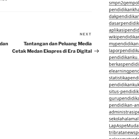
smpn2gempol
pendidikankh
dakpendidika
dasarpendidi
aplikasipendi
NEXT
Next
wikipendidika
Post
mypendidikan
edan
Tantangan dan Peluang Media
laporpendidi
Cetak Medan Ekspres di Era Digital
pendidikanku.
berkaspendid
elearningpen
statistikapen
pendidikanku
situs-pendidi
gurupendidik
pendidikan-a
administrasip
sekolahalama
LapAspeMuda
tribratanews