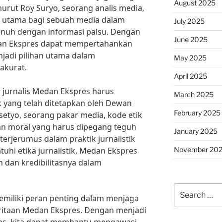
August 2025
urut Roy Suryo, seorang analis media,
l utama bagi sebuah media dalam
July 2025
penuh dengan informasi palsu. Dengan
June 2025
dan Ekspres dapat mempertahankan
jadi pilihan utama dalam
May 2025
akurat.
April 2025
 jurnalis Medan Ekspres harus
March 2025
k yang telah ditetapkan oleh Dewan
February 2025
setyo, seorang pakar media, kode etik
an moral yang harus dipegang teguh
January 2025
k terjerumus dalam praktik jurnalistik
November 20
uhi etika jurnalistik, Medan Ekspres
n dan kredibilitasnya dalam
Search
emiliki peran penting dalam menjaga
for:
eritaan Medan Ekspres. Dengan menjadi