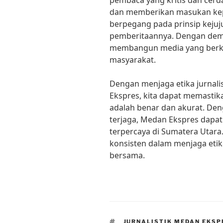
pembaca yang kritis dan cer
dan memberikan masukan kep
berpegang pada prinsip kejuju
pemberitaannya. Dengan demi
membangun media yang berkua
masyarakat.
Dengan menjaga etika jurnal
Ekspres, kita dapat memastik
adalah benar dan akurat. Deng
terjaga, Medan Ekspres dapat
terpercaya di Sumatera Utar
konsisten dalam menjaga etik
bersama.
TAGS
JURNALISTIK MEDAN EKSP