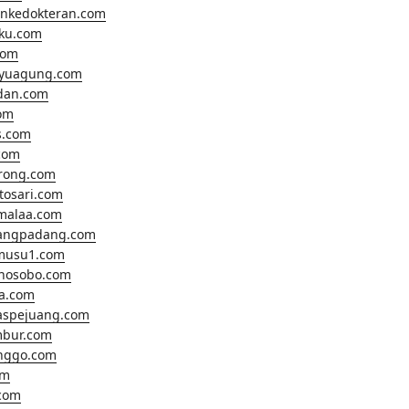
ankedokteran.com
hku.com
com
ayuagung.com
dan.com
om
s.com
com
rong.com
tosari.com
malaa.com
angpadang.com
musu1.com
nosobo.com
a.com
aspejuang.com
bur.com
inggo.com
om
com