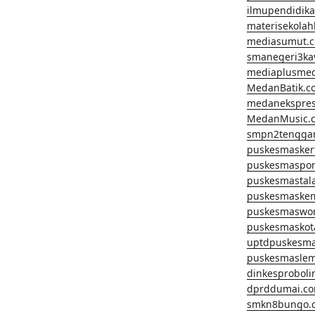
ilmupendidik
materisekola
mediasumut.
smanegeri3k
mediaplusme
MedanBatik.c
medanekspre
MedanMusic.
smpn2tengga
puskesmasker
puskesmaspo
puskesmastal
puskesmaske
puskesmaswo
puskesmaskot
uptdpuskesm
puskesmaslem
dinkesprobol
dprddumai.c
smkn8bungo.