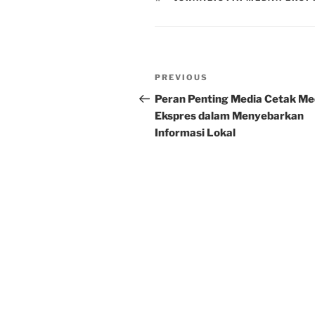
Post
Previous
PREVIOUS
navigation
Post
Peran Penting Media Cetak M
Ekspres dalam Menyebarkan
Informasi Lokal