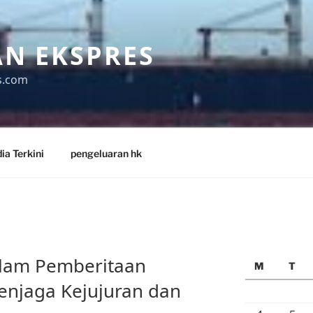
N EKSPRES
s.com
ia Terkini
pengeluaran hk
dalam Pemberitaan
M
T
enjaga Kejujuran dan