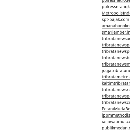
polresmetrod
polresserangk
MetropolisInd
spt-pajak.com
amanahanakn
sma1jember.in
tribratanewsa
tribratanews
tribratanews
tribratanews
tribratanews
jogjatribrata
tribratametro
kaltimtribrat
tribratanewsr
tribratanewsp
tribratanewsc
PetaniMudaBo
lppmmethodis
iaijawatimur.
publikmedan.