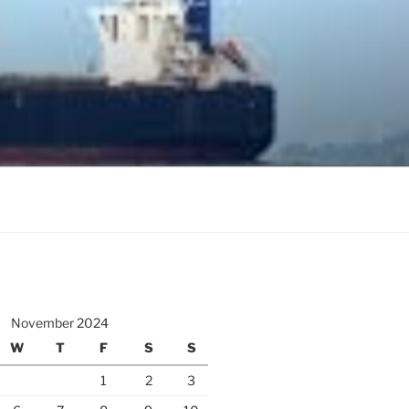
November 2024
W
T
F
S
S
1
2
3