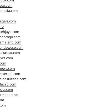
epok.com
ota.com
onesia.com
egeri.com
fo
cehjaya.com
ponorogo.com
pemalang.com
bondowoso.com
makassar.com
news.com
.com
anews.com
essergai.com
oldasulteng.com
ilacap.com
gor.com
tmedan.net
com
com