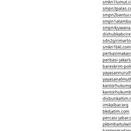
smkn1lumut.
smpn3palas.
smpn2bantur
smpn1atambu
smpn4juwana
dishubkabcir
sdn2girimart
smkn1bkl.com
perbasimakas
perbasi-jakar
bareskrim-pol
yayasannurul
yayasanalmut
kantorhukum
kantorhukumb
disbunkaltim.
imikalbar.org
bkdjatim.com
percasi-jabar
pkbmbaitulwi
bantenmadan