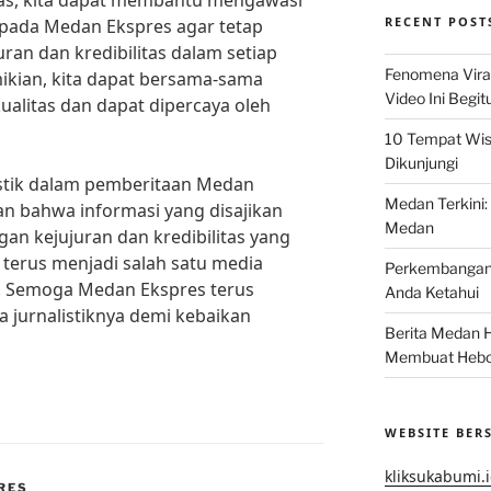
das, kita dapat membantu mengawasi
RECENT POST
ada Medan Ekspres agar tetap
ran dan kredibilitas dalam setiap
Fenomena Vira
kian, kita dapat bersama-sama
Video Ini Begit
litas dan dapat dipercaya oleh
10 Tempat Wis
Dikunjungi
istik dalam pemberitaan Medan
Medan Terkini: 
an bahwa informasi yang disajikan
Medan
an kejujuran dan kredibilitas yang
 terus menjadi salah satu media
Perkembangan 
a. Semoga Medan Ekspres terus
Anda Ketahui
a jurnalistiknya demi kebaikan
Berita Medan Ha
Membuat Hebo
WEBSITE BER
kliksukabumi.
RES