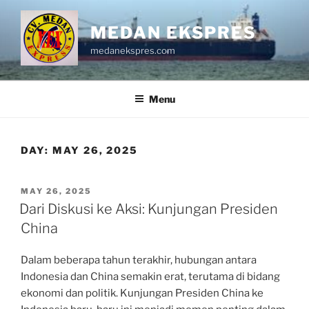
Skip
to
MEDAN EKSPRES
content
medanekspres.com
Menu
DAY:
MAY 26, 2025
POSTED
MAY 26, 2025
ON
Dari Diskusi ke Aksi: Kunjungan Presiden
China
Dalam beberapa tahun terakhir, hubungan antara
Indonesia dan China semakin erat, terutama di bidang
ekonomi dan politik. Kunjungan Presiden China ke