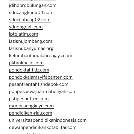
jdihdprdbulungan.com
sdncangkudu04.com
sdncilubang02.com
sdnongdeli.com
lptqjatim.com
lazisnujombang.com
lazisnubanyumas.org
kelurahantamalanreajaya.com
pkbmkhaliq.com
pondoktahfidz.com
pondokkalamsyifabanten.com
pesantrentahfizhdepok.com
ponpesaswajaan-nahdliyah.com
psbpesantren.com
rsudpasangkayu.com
pendidikan-riau.com
universitaspendidikanindonesia.com
dewanpendidikankotablitar.com