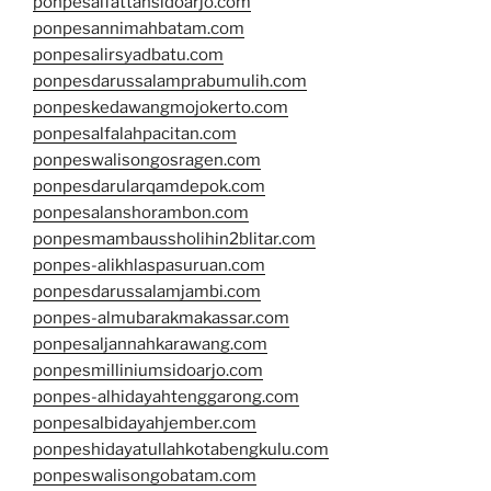
ponpesalfattahsidoarjo.com
ponpesannimahbatam.com
ponpesalirsyadbatu.com
ponpesdarussalamprabumulih.com
ponpeskedawangmojokerto.com
ponpesalfalahpacitan.com
ponpeswalisongosragen.com
ponpesdarularqamdepok.com
ponpesalanshorambon.com
ponpesmambaussholihin2blitar.com
ponpes-alikhlaspasuruan.com
ponpesdarussalamjambi.com
ponpes-almubarakmakassar.com
ponpesaljannahkarawang.com
ponpesmilliniumsidoarjo.com
ponpes-alhidayahtenggarong.com
ponpesalbidayahjember.com
ponpeshidayatullahkotabengkulu.com
ponpeswalisongobatam.com