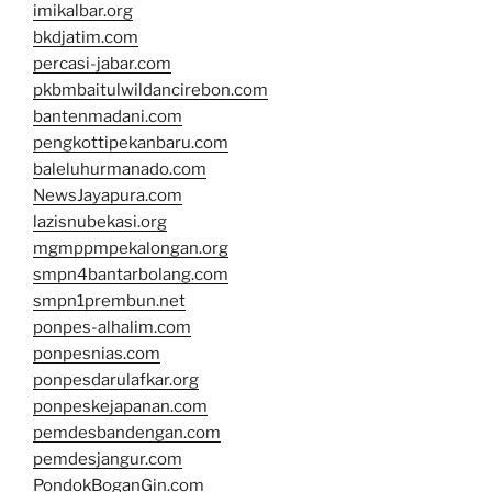
imikalbar.org
bkdjatim.com
percasi-jabar.com
pkbmbaitulwildancirebon.com
bantenmadani.com
pengkottipekanbaru.com
baleluhurmanado.com
NewsJayapura.com
lazisnubekasi.org
mgmppmpekalongan.org
smpn4bantarbolang.com
smpn1prembun.net
ponpes-alhalim.com
ponpesnias.com
ponpesdarulafkar.org
ponpeskejapanan.com
pemdesbandengan.com
pemdesjangur.com
PondokBoganGin.com