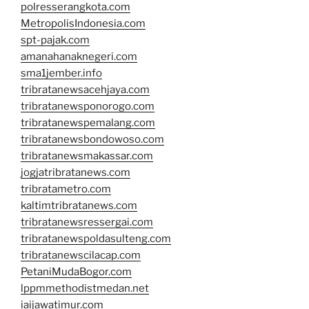
polresserangkota.com
MetropolisIndonesia.com
spt-pajak.com
amanahanaknegeri.com
sma1jember.info
tribratanewsacehjaya.com
tribratanewsponorogo.com
tribratanewspemalang.com
tribratanewsbondowoso.com
tribratanewsmakassar.com
jogjatribratanews.com
tribratametro.com
kaltimtribratanews.com
tribratanewsressergai.com
tribratanewspoldasulteng.com
tribratanewscilacap.com
PetaniMudaBogor.com
lppmmethodistmedan.net
iaijawatimur.com