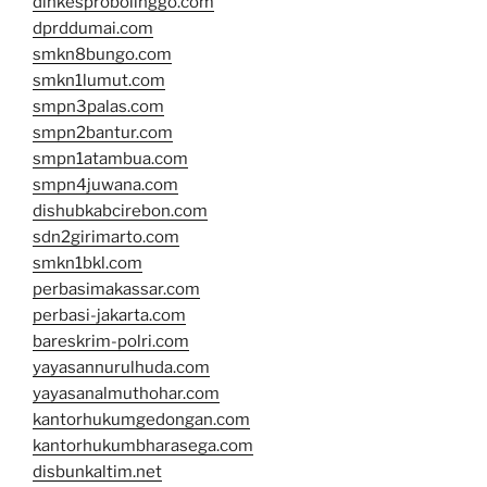
dinkesprobolinggo.com
dprddumai.com
smkn8bungo.com
smkn1lumut.com
smpn3palas.com
smpn2bantur.com
smpn1atambua.com
smpn4juwana.com
dishubkabcirebon.com
sdn2girimarto.com
smkn1bkl.com
perbasimakassar.com
perbasi-jakarta.com
bareskrim-polri.com
yayasannurulhuda.com
yayasanalmuthohar.com
kantorhukumgedongan.com
kantorhukumbharasega.com
disbunkaltim.net